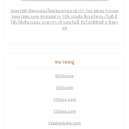
Sexy168 เปิดมุมมองใหม่ของเกมบาคาร่า Top 68 by Florian
Sexy168c.com ทุกยอดฝาก 10% เกมดัง ฟีเจอร์ครบ เว็บดี มี
โต๊ะให้เลือกเยอะ บาคาร่า เข้าเล่นวันนี้ รับโปรดีทันที 3 สิงหา
69
หมวดหมู่
037movie
123lionth
123xos.com
123xos.com
13satanbets.com