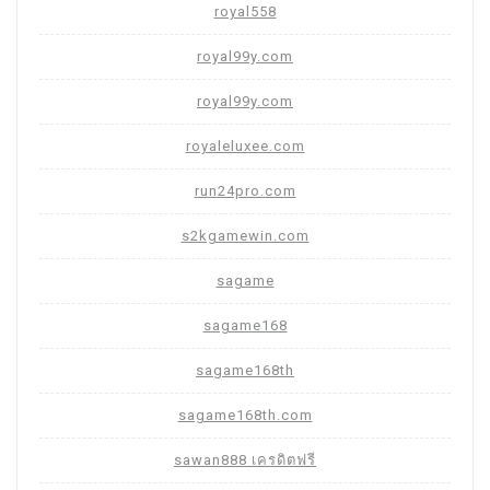
royal558
royal99y.com
royal99y.com
royaleluxee.com
run24pro.com
s2kgamewin.com
sagame
sagame168
sagame168th
sagame168th.com
sawan888 เครดิตฟรี