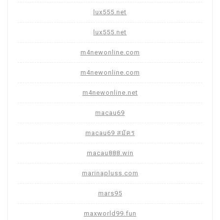
lux555.net
lux555.net
m4newonline.com
m4newonline.com
m4newonline.net
macau69
macau69 สมัคร
macau888.win
marinapluss.com
mars95
maxworld99.fun