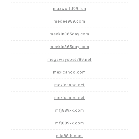
maxworld99.fun
medee989.com
meekin365day.com
meekin365day.com
megawaysbet789.net
mexicanoo.com
mexicanoo.net
mexicanoo.net
mfj889xx.com
mfj889xx.com
mia88th.com