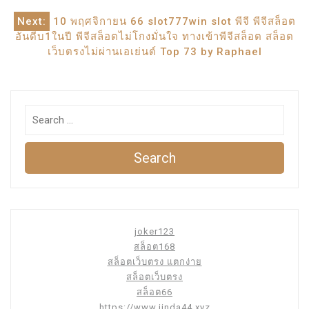
แนะแนว
Next:
10 พฤศจิกายน 66 slot777win slot พีจี พีจีสล็อต
อันดีบ1ในปี พีจีสล็อตไม่โกงมั่นใจ ทางเข้าพีจีสล็อต สล็อต
เรื่อง
เว็บตรงไม่ผ่านเอเย่นต์ Top 73 by Raphael
Search
joker123
สล็อต168
สล็อตเว็บตรง แตกง่าย
สล็อตเว็บตรง
สล็อต66
https://www.jinda44.xyz