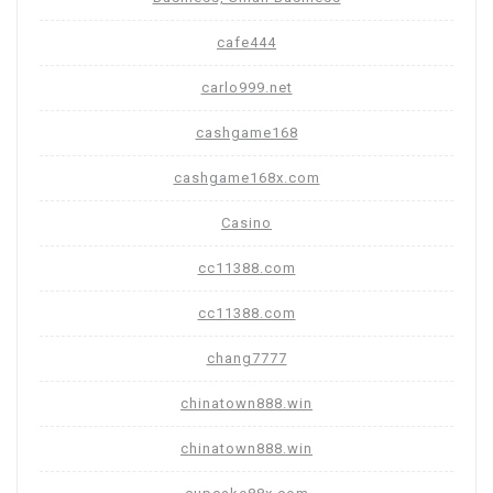
cafe444
carlo999.net
cashgame168
cashgame168x.com
Casino
cc11388.com
cc11388.com
chang7777
chinatown888.win
chinatown888.win