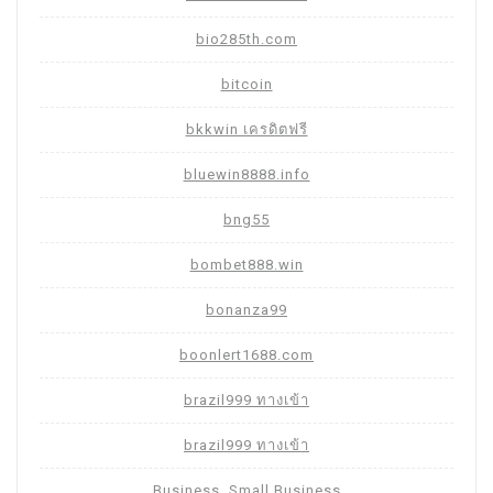
bio285th.com
bitcoin
bkkwin เครดิตฟรี
bluewin8888.info
bng55
bombet888.win
bonanza99
boonlert1688.com
brazil999 ทางเข้า
brazil999 ทางเข้า
Business, Small Business