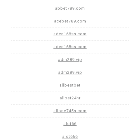
abbet789.com
acebet789.com
aden168ss.com
aden168ss.com
adm289.vip
adm289.vip
allbestbet
allbet24hr
allone745s.com
alot66
alot666