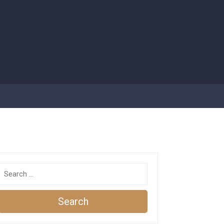
Search