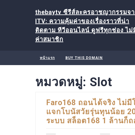
Skip
to
thebaytv ซีรีส์ละครอาชญากรรมจ
content
ITV: ความคุ้มค่าของเรื่องราวที่น่า
ติดตาม ทีวีออนไลน์ ดูฟรีทุกช่อง ไม่ม
ค่าสมาชิก
หน้าแรก
BUY THIS DOMAIN
หมวดหมู่:
Slot
Faro168 ถอนได้จริง ไม่ม
แจกโบนัสวัยรุ่นทุนน้อย 20
ระบบ สล็อต168 1 ล้านก็ถ