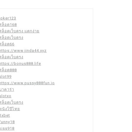
joker123
สล็อต168
สล็อตเว็บตรง แตกง่าย
สล็อตเว็บตรง
สล็อต66
https://www.jinda44.xyz
สล็อตเว็บตรง
https://bonus888.life
สล็อต888
slot99
https://www.pussy888fun.io
บาคาร่า
slotxo
สล็อตเว็บตรง
หนังโป๊ไทย
1xbet
funny18
kiss918