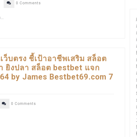
0 Comments
อ…
ว็บตรง ชี้เป้าอาชีพเสริม สล็อต
า ยิงปลา สล็อต bestbet แจก
 64 by James Bestbet69.com 7
0 Comments