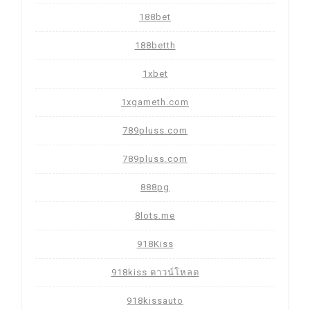
188bet
188betth
1xbet
1xgameth.com
789pluss.com
789pluss.com
888pg
8lots.me
918Kiss
918kiss ดาวน์โหลด
918kissauto