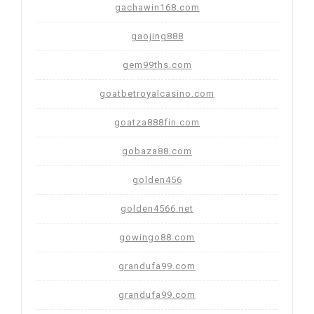
gachawin168.com
gaojing888
gem99ths.com
goatbetroyalcasino.com
goatza888fin.com
gobaza88.com
golden456
golden4566.net
gowingo88.com
grandufa99.com
grandufa99.com