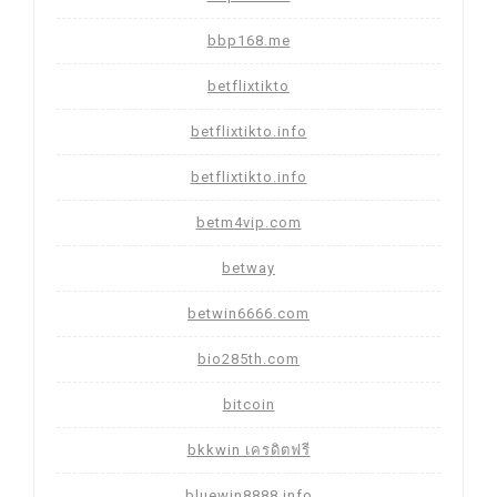
bbp168.me
betflixtikto
betflixtikto.info
betflixtikto.info
betm4vip.com
betway
betwin6666.com
bio285th.com
bitcoin
bkkwin เครดิตฟรี
bluewin8888.info