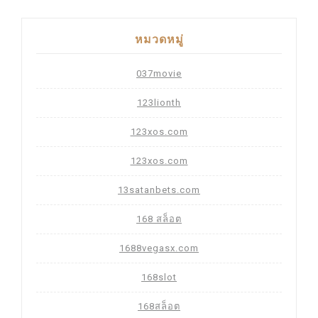
หมวดหมู่
037movie
123lionth
123xos.com
123xos.com
13satanbets.com
168 สล็อต
1688vegasx.com
168slot
168สล็อต