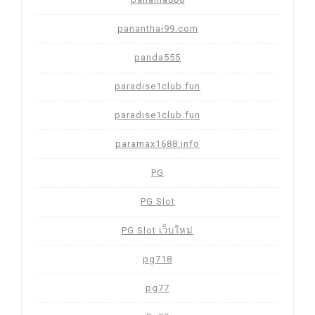
pananthai99.com
panda555
paradise1club.fun
paradise1club.fun
paramax1688.info
PG
PG Slot
PG Slot เว็บใหม่
pg718
pg77