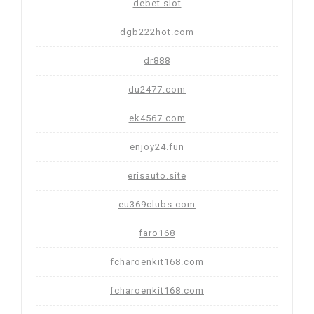
debet slot
dgb222hot.com
dr888
du2477.com
ek4567.com
enjoy24.fun
erisauto.site
eu369clubs.com
faro168
fcharoenkit168.com
fcharoenkit168.com