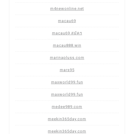
m4newonline.net
macau69
macau69 สมัคร
macau888.win
marinapluss.com
mars95
maxworld99.fun
maxworld99.fun
medee989.com
meekin365day.com
meekin365day.com