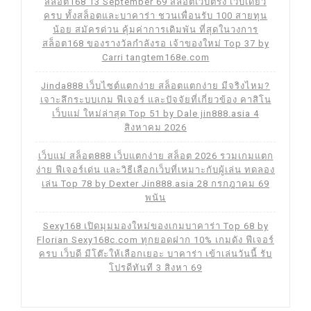
สล็อต168 13 September 69 สล็อตเว็บตรง เว็บเดียว
ครบ ทั้งสล็อตและบาคาร่า ชวนเพื่อนรับ 100 สายทุน
น้อย สมัครด่วน คุ้มค่าการเดิมพัน ที่สุดในวงการ
สล็อต168 ของรางวัลกำลังรอ เจ้าของใหม่ Top 37 by
Carri tangtem168e.com
Jinda888 เว็บไซต์แตกง่าย สล็อตแตกง่าย มีจริงไหม?
เจาะลึกระบบเกม ฟีเจอร์ และปัจจัยที่เกี่ยวข้อง คาสิโน
เว็บแม่ ใหม่ล่าสุด Top 51 by Dale jin888.asia 4
สิงหาคม 2026
เว็บแม่ สล็อต888 เว็บแตกง่าย สล็อต 2026 รวมเกมแตก
ง่าย ฟีเจอร์เด่น และวิธีเลือกเว็บที่เหมาะกับผู้เล่น ทดลอง
เล่น Top 78 by Dexter Jin888.asia 28 กรกฎาคม 69
พนัน
Sexy168 เปิดมุมมองใหม่ของเกมบาคาร่า Top 68 by
Florian Sexy168c.com ทุกยอดฝาก 10% เกมดัง ฟีเจอร์
ครบ เว็บดี มีโต๊ะให้เลือกเยอะ บาคาร่า เข้าเล่นวันนี้ รับ
โปรดีทันที 3 สิงหา 69