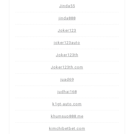
Jinda55
jinda888
Joker123
joker123auto
Joker123th
Joker123th.com
juad69
judhai168
k1gt-auto.com
khumsup888.me
kimchibetbet.com