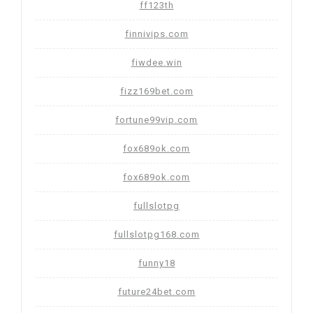
ff123th
finnivips.com
fiwdee.win
fizz169bet.com
fortune99vip.com
fox689ok.com
fox689ok.com
fullslotpg
fullslotpg168.com
funny18
future24bet.com