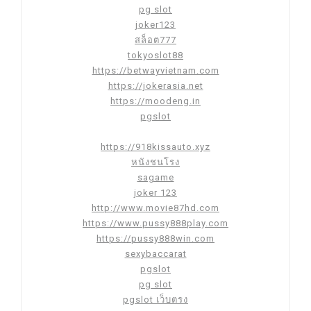
pg slot
joker123
สล็อต777
tokyoslot88
https://betwayvietnam.com
https://jokerasia.net
https://moodeng.in
pgslot
https://918kissauto.xyz
หนังชนโรง
sagame
joker 123
http://www.movie87hd.com
https://www.pussy888play.com
https://pussy888win.com
sexybaccarat
pgslot
pg slot
pgslot เว็บตรง