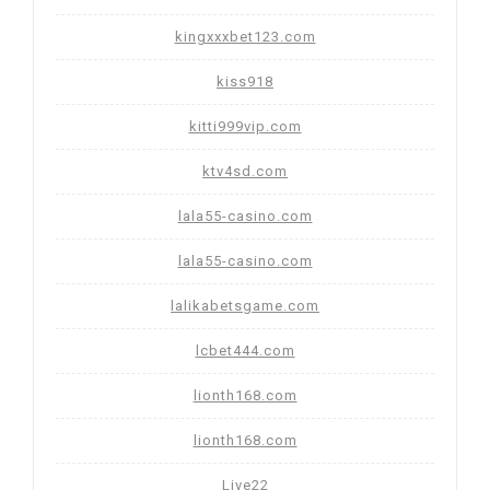
kingxxxbet123.com
kiss918
kitti999vip.com
ktv4sd.com
lala55-casino.com
lala55-casino.com
lalikabetsgame.com
lcbet444.com
lionth168.com
lionth168.com
Live22