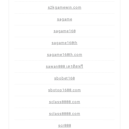
s2kgamewin.com
sagame
sagame168
sagame168th
sagame168th.com
sawan888 เครดิตฟรี
sbobet168
sbotop1688.com
sclass8888.com
sclass8888.com
scr888