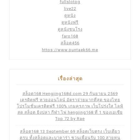
fullslotpg
live22
ดูหนัง
ดูหนังฟรี
ดูหนังชนโรง
faro168
สล็อต456
https://www.puntaek66.me
เรื่องล่าสุด
สล็อต168 Hengjing168d.com 29 กันยายน 2569
เครดิตฟรี หวยออนไลน์ อัตราจ่ายมากที่สุด ของไทย
โปรโมชั่นเครดิตฟรี 100% เกมคุรภาพ เว็บโปร่งใส ไลฟ์
สด สล็อต ยิงปลา กีฬา ไพ่ hengjing168 ที่ 1 ของเอเชีย
Top 72 by Rae
สล็อต168 13 September 69 สล็อตเว็บตรง เว็บเดียว
ครบ ทั้งสล็อตและบาคาร่า ชวนเพื่อนรับ 100 สายทุน