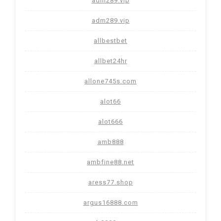
adm289.vip
adm289.vip
allbestbet
allbet24hr
allone745s.com
alot66
alot666
amb888
ambfine88.net
aress77.shop
argus16888.com