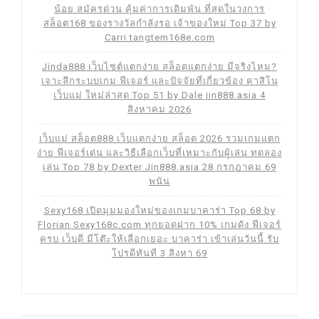
น้อย สมัครด่วน คุ้มค่าการเดิมพัน ที่สุดในวงการ
สล็อต168 ของรางวัลกำลังรอ เจ้าของใหม่ Top 37 by
Carri tangtem168e.com
Jinda888 เว็บไซต์แตกง่าย สล็อตแตกง่าย มีจริงไหม?
เจาะลึกระบบเกม ฟีเจอร์ และปัจจัยที่เกี่ยวข้อง คาสิโน
เว็บแม่ ใหม่ล่าสุด Top 51 by Dale jin888.asia 4
สิงหาคม 2026
เว็บแม่ สล็อต888 เว็บแตกง่าย สล็อต 2026 รวมเกมแตก
ง่าย ฟีเจอร์เด่น และวิธีเลือกเว็บที่เหมาะกับผู้เล่น ทดลอง
เล่น Top 78 by Dexter Jin888.asia 28 กรกฎาคม 69
พนัน
Sexy168 เปิดมุมมองใหม่ของเกมบาคาร่า Top 68 by
Florian Sexy168c.com ทุกยอดฝาก 10% เกมดัง ฟีเจอร์
ครบ เว็บดี มีโต๊ะให้เลือกเยอะ บาคาร่า เข้าเล่นวันนี้ รับ
โปรดีทันที 3 สิงหา 69