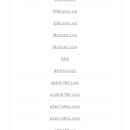
928coins.vip
928coins.vip
9kpluss.com
9kpluss.com
ABA
ABAGroup2
abbet789.com
acebet789.com
aden168ss.com
aden168ss.com