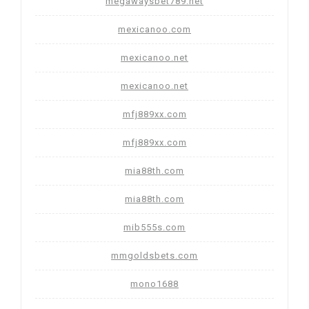
megawaysbet789.net
mexicanoo.com
mexicanoo.net
mexicanoo.net
mfj889xx.com
mfj889xx.com
mia88th.com
mia88th.com
mib555s.com
mmgoldsbets.com
mono1688