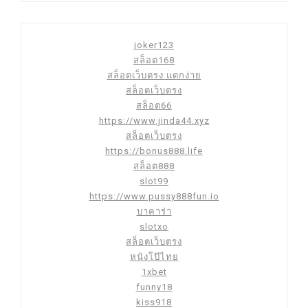
joker123
สล็อต168
สล็อตเว็บตรง แตกง่าย
สล็อตเว็บตรง
สล็อต66
https://www.jinda44.xyz
สล็อตเว็บตรง
https://bonus888.life
สล็อต888
slot99
https://www.pussy888fun.io
บาคาร่า
slotxo
สล็อตเว็บตรง
หนังโป๊ไทย
1xbet
funny18
kiss918