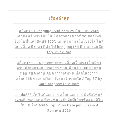
เรื่องล่าสุด
สล็อต168 Hengjing168d.com 29 กันยายน 2569
เครดิตฟรี หวยออนไลน์ อัตราจ่ายมากที่สุด ของไทย
โปรโมชั่นเครดิตฟรี 100% เกมคุรภาพ เว็บโปร่งใส ไลฟ์
สด สล็อต ยิงปลา กีฬา ไพ่ hengjing168 ที่ 1 ของเอเชีย
Top 72 by Rae
สล็อต168 13 September 69 สล็อตเว็บตรง เว็บเดียว
ครบ ทั้งสล็อตและบาคาร่า ชวนเพื่อนรับ 100 สายทุน
น้อย สมัครด่วน คุ้มค่าการเดิมพัน ที่สุดในวงการ
สล็อต168 ของรางวัลกำลังรอ เจ้าของใหม่ Top 37 by
Carri tangtem168e.com
Jinda888 เว็บไซต์แตกง่าย สล็อตแตกง่าย มีจริงไหม?
เจาะลึกระบบเกม ฟีเจอร์ และปัจจัยที่เกี่ยวข้อง คาสิโน
เว็บแม่ ใหม่ล่าสุด Top 51 by Dale jin888.asia 4
สิงหาคม 2026