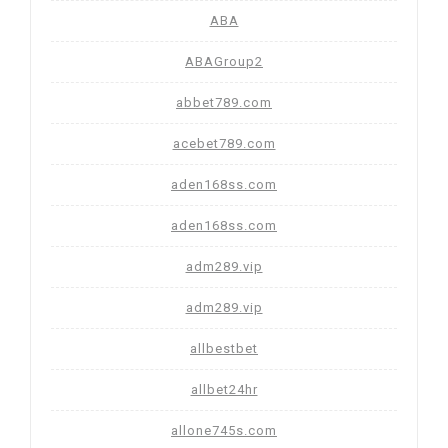
ABA
ABAGroup2
abbet789.com
acebet789.com
aden168ss.com
aden168ss.com
adm289.vip
adm289.vip
allbestbet
allbet24hr
allone745s.com