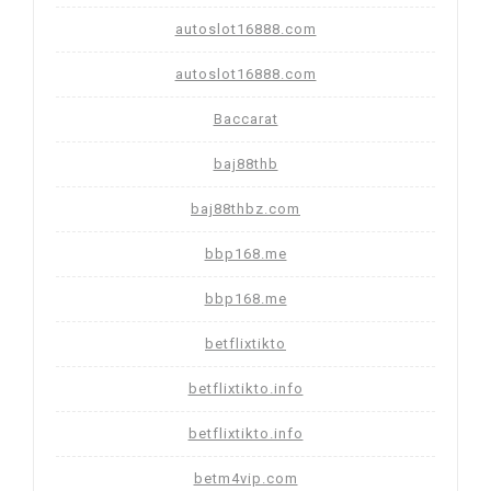
autoslot16888.com
autoslot16888.com
Baccarat
baj88thb
baj88thbz.com
bbp168.me
bbp168.me
betflixtikto
betflixtikto.info
betflixtikto.info
betm4vip.com