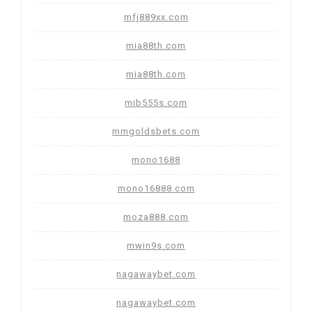
mfj889xx.com
mia88th.com
mia88th.com
mib555s.com
mmgoldsbets.com
mono1688
mono16888.com
moza888.com
mwin9s.com
nagawaybet.com
nagawaybet.com