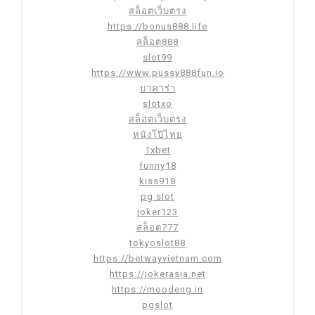
สล็อตเว็บตรง
https://bonus888.life
สล็อต888
slot99
https://www.pussy888fun.io
บาคาร่า
slotxo
สล็อตเว็บตรง
หนังโป๊ไทย
1xbet
funny18
kiss918
pg slot
joker123
สล็อต777
tokyoslot88
https://betwayvietnam.com
https://jokerasia.net
https://moodeng.in
pgslot