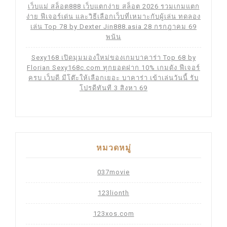
เว็บแม่ สล็อต888 เว็บแตกง่าย สล็อต 2026 รวมเกมแตก
ง่าย ฟีเจอร์เด่น และวิธีเลือกเว็บที่เหมาะกับผู้เล่น ทดลอง
เล่น Top 78 by Dexter Jin888.asia 28 กรกฎาคม 69
พนัน
Sexy168 เปิดมุมมองใหม่ของเกมบาคาร่า Top 68 by
Florian Sexy168c.com ทุกยอดฝาก 10% เกมดัง ฟีเจอร์
ครบ เว็บดี มีโต๊ะให้เลือกเยอะ บาคาร่า เข้าเล่นวันนี้ รับ
โปรดีทันที 3 สิงหา 69
หมวดหมู่
037movie
123lionth
123xos.com