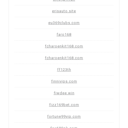
erisauto.site
eu369clubs.com
faro168
fcharoenkit168.com
fcharoenkit168.com
ff123th
finnivips.com
fiwdee.win
fizz169bet.com
fortune99vip.com