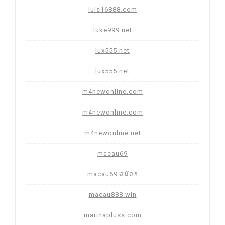
luis16888.com
luke999.net
lux555.net
lux555.net
m4newonline.com
m4newonline.com
m4newonline.net
macau69
macau69 สมัคร
macau888.win
marinapluss.com