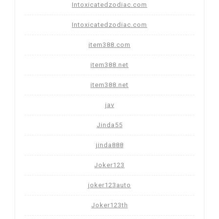
Intoxicatedzodiac.com
Intoxicatedzodiac.com
item388.com
item388.net
item388.net
jav
Jinda55
jinda888
Joker123
joker123auto
Joker123th