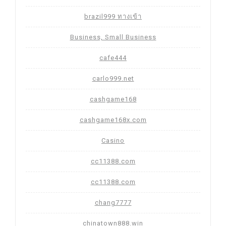
brazil999 ทางเข้า
Business, Small Business
cafe444
carlo999.net
cashgame168
cashgame168x.com
Casino
cc11388.com
cc11388.com
chang7777
chinatown888.win