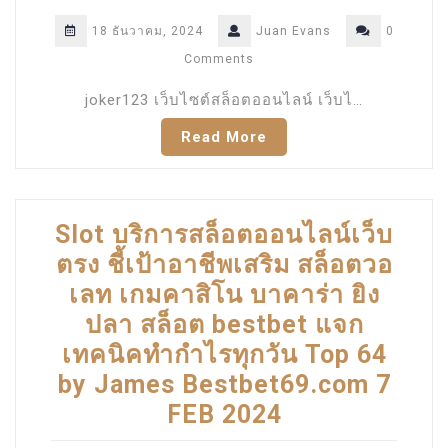
18 ธันวาคม, 2024
Juan Evans
0
Comments
joker123 เว็บไซต์สล็อตออนไลน์ เว็บไ…
Read More
Slot บริการสล็อตออนไลน์เว็บ
ตรง ชี้เป้าอาชีพเสริม สล็อตวอ
เลท เกมคาสิโน บาคาร่า ยิง
ปลา สล็อต bestbet แจก
เทคนิคทำกำไรทุกวัน Top 64
by James Bestbet69.com 7
FEB 2024