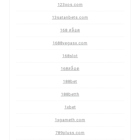
123xos.com
13satanbets.com
168 สล็อต
1688vegasx.com
168slot
168สล็อต
188bet
188betth
1xbet
1xgameth.com
789pluss.com