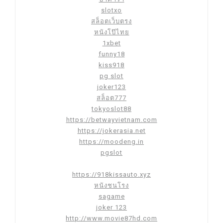
slotxo
สล็อตเว็บตรง
หนังโป๊ไทย
1xbet
funny18
kiss918
pg slot
joker123
สล็อต777
tokyoslot88
https://betwayvietnam.com
https://jokerasia.net
https://moodeng.in
pgslot
https://918kissauto.xyz
หนังชนโรง
sagame
joker 123
http://www.movie87hd.com