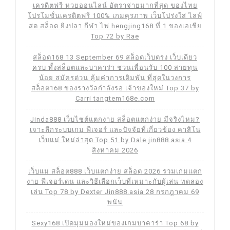
เครดิตฟรี หวยออนไลน์ อัตราจ่ายมากที่สุด ของไทย
โปรโมชั่นเครดิตฟรี 100% เกมคุรภาพ เว็บโปร่งใส ไลฟ์
สด สล็อต ยิงปลา กีฬา ไพ่ hengjing168 ที่ 1 ของเอเชีย
Top 72 by Rae
สล็อต168 13 September 69 สล็อตเว็บตรง เว็บเดียว
ครบ ทั้งสล็อตและบาคาร่า ชวนเพื่อนรับ 100 สายทุน
น้อย สมัครด่วน คุ้มค่าการเดิมพัน ที่สุดในวงการ
สล็อต168 ของรางวัลกำลังรอ เจ้าของใหม่ Top 37 by
Carri tangtem168e.com
Jinda888 เว็บไซต์แตกง่าย สล็อตแตกง่าย มีจริงไหม?
เจาะลึกระบบเกม ฟีเจอร์ และปัจจัยที่เกี่ยวข้อง คาสิโน
เว็บแม่ ใหม่ล่าสุด Top 51 by Dale jin888.asia 4
สิงหาคม 2026
เว็บแม่ สล็อต888 เว็บแตกง่าย สล็อต 2026 รวมเกมแตก
ง่าย ฟีเจอร์เด่น และวิธีเลือกเว็บที่เหมาะกับผู้เล่น ทดลอง
เล่น Top 78 by Dexter Jin888.asia 28 กรกฎาคม 69
พนัน
Sexy168 เปิดมุมมองใหม่ของเกมบาคาร่า Top 68 by