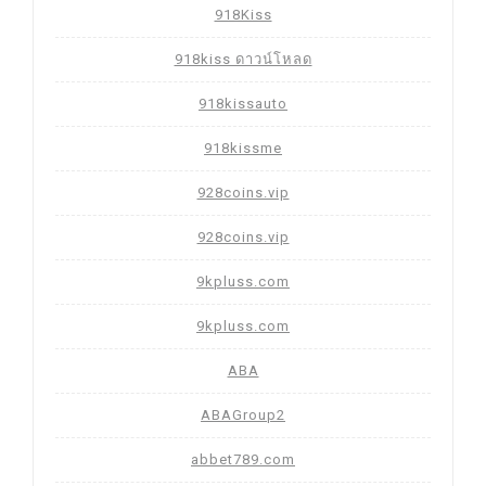
918Kiss
918kiss ดาวน์โหลด
918kissauto
918kissme
928coins.vip
928coins.vip
9kpluss.com
9kpluss.com
ABA
ABAGroup2
abbet789.com