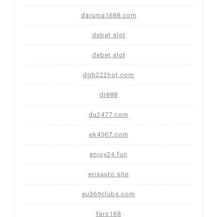
daruma1688.com
debet slot
debet slot
dgb222hot.com
dr888
du2477.com
ek4567.com
enjoy24.fun
erisauto.site
eu369clubs.com
faro168