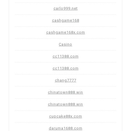
carlo999.net
cashgame168
cashgame168x.com
Casino
cc11388.com
cc11388.com
chang7777
chinatown888.win
chinatown888.win
cupcake88x.com
daruma1688.com