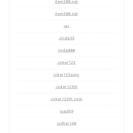
item388.net
item388.net
jav
Jinda55
jinda888
Joker123
joker123auto
Joker123th
Joker123th.com
juad69
judhai168