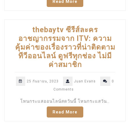
Read More
thebaytv ซีรีส์ละคร
อาชญากรรมจาก ITV: ความ
คุ้มค่าของเรื่องราวที่น่าติดตาม
ทีวีออนไลน์ ดูฟรีทุกช่อง ไม่มี
ค่าสมาชิก
25 กันยายน, 2023
Juan Evans
0
Comments
โหนกระแสออนไลน์สดวันนี้ โหนกระแสวัน…
Read More