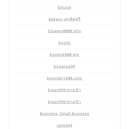
bitcoin
bkkwin เครดิตฟรี
bluewin8888.info
bng55
bombet888.win
bonanza99
boonlert1688.com
brazil999 ทางเข้า
brazil999 ทางเข้า
Business, Small Business
cafe444