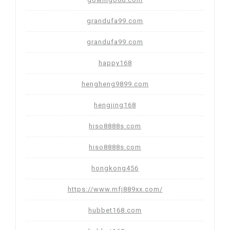
grandufa99.com
grandufa99.com
happy168
hengheng9899.com
hengjing168
hiso8888s.com
hiso8888s.com
hongkong456
https://www.mfj889xx.com/
hubbet168.com