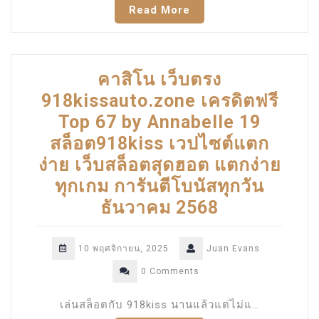
Read More
คาสิโน เว็บตรง
918kissauto.zone เครดิตฟรี
Top 67 by Annabelle 19
สล็อต918kiss เวปไซต์แตก
ง่าย เว็บสล็อตสุดฮอต แตกง่าย
ทุกเกม การันตีโบนัสทุกวัน
ธันวาคม 2568
10 พฤศจิกายน, 2025
Juan Evans
0 Comments
เล่นสล็อตกับ 918kiss นานแล้วแต่ไม่แ…