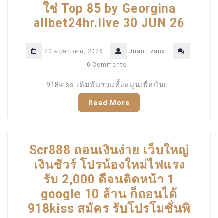
ใช่ Top 85 by Georgina
allbet24hr.live 30 JUN 26
20 พฤษภาคม, 2026
Juan Evans
0 Comments
918kiss เดิมพันรวมทั้งหมุนเพื่อบันเ…
Read More
Scr888 ถอนเงินง่าย เว็บใหญ่
เงินชัวร์ โปรน้องใหม่ไฟแรง
รับ 2,000 ดีจนติดหน้า 1
google 10 ล้าน ก็ถอนได้
918kiss สมัคร รับโปรโมชั่นพิ