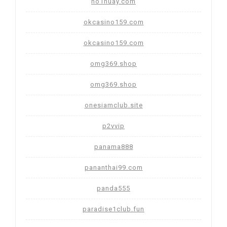
no1huay.com
okcasino159.com
okcasino159.com
omg369.shop
omg369.shop
onesiamclub.site
p2vvip
panama888
pananthai99.com
panda555
paradise1club.fun