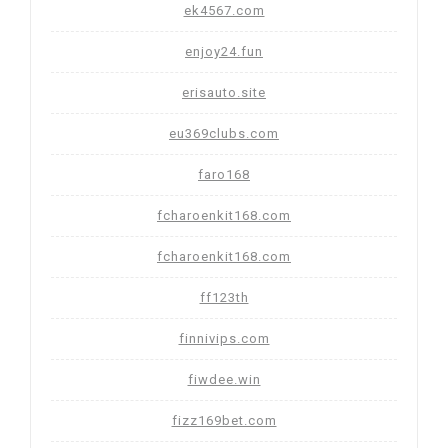
ek4567.com
enjoy24.fun
erisauto.site
eu369clubs.com
faro168
fcharoenkit168.com
fcharoenkit168.com
ff123th
finnivips.com
fiwdee.win
fizz169bet.com