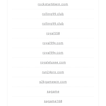
rockstar66win.com
rolling99.club
rolling99.club
royal558
royal99y.com
royal99y.com
royaleluxee.com
run24pro.com
s2kgamewin.com
sagame
sagame168