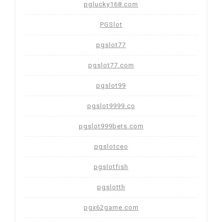
pglucky168.com
PGSlot
pgslot77
pgslot77.com
pgslot99
pgslot9999.co
pgslot999bets.com
pgslotceo
pgslotfish
pgslotth
pgx62game.com