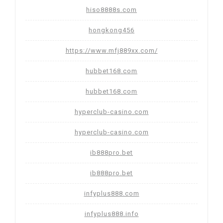
hiso8888s.com
hongkong456
https://www.mfj889xx.com/
hubbet168.com
hubbet168.com
hyperclub-casino.com
hyperclub-casino.com
ib888pro.bet
ib888pro.bet
infyplus888.com
infyplus888.info