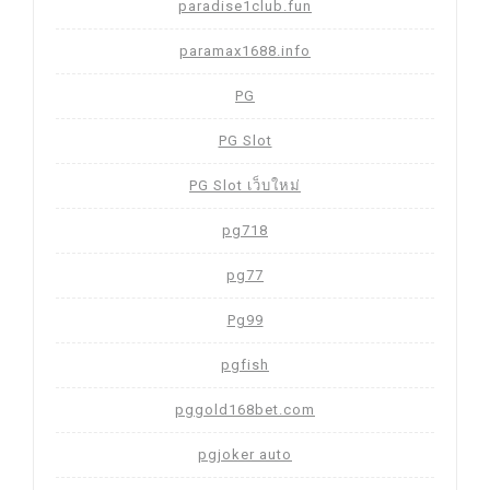
paradise1club.fun
paramax1688.info
PG
PG Slot
PG Slot เว็บใหม่
pg718
pg77
Pg99
pgfish
pggold168bet.com
pgjoker auto