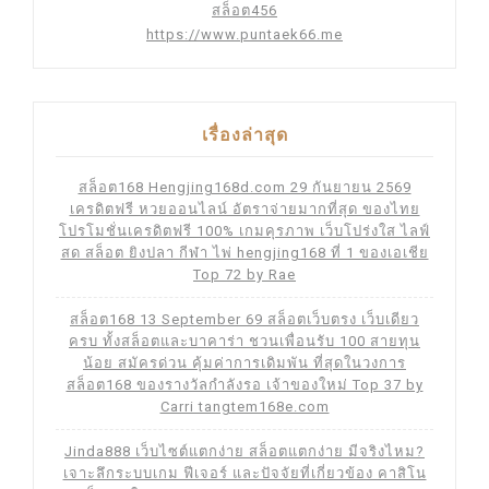
สล็อต456
https://www.puntaek66.me
เรื่องล่าสุด
สล็อต168 Hengjing168d.com 29 กันยายน 2569
เครดิตฟรี หวยออนไลน์ อัตราจ่ายมากที่สุด ของไทย
โปรโมชั่นเครดิตฟรี 100% เกมคุรภาพ เว็บโปร่งใส ไลฟ์
สด สล็อต ยิงปลา กีฬา ไพ่ hengjing168 ที่ 1 ของเอเชีย
Top 72 by Rae
สล็อต168 13 September 69 สล็อตเว็บตรง เว็บเดียว
ครบ ทั้งสล็อตและบาคาร่า ชวนเพื่อนรับ 100 สายทุน
น้อย สมัครด่วน คุ้มค่าการเดิมพัน ที่สุดในวงการ
สล็อต168 ของรางวัลกำลังรอ เจ้าของใหม่ Top 37 by
Carri tangtem168e.com
Jinda888 เว็บไซต์แตกง่าย สล็อตแตกง่าย มีจริงไหม?
เจาะลึกระบบเกม ฟีเจอร์ และปัจจัยที่เกี่ยวข้อง คาสิโน