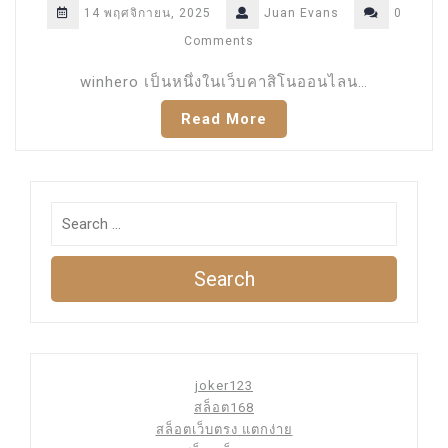
14 พฤศจิกายน, 2025
Juan Evans
0
Comments
winhero เป็นหนึ่งในเว็บคาสิโนออนไลน…
Read More
Search
joker123
สล็อต168
สล็อตเว็บตรง แตกง่าย