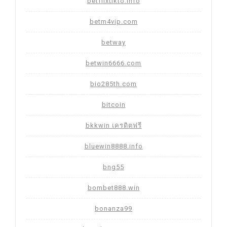
betflixtikto.info
betm4vip.com
betway
betwin6666.com
bio285th.com
bitcoin
bkkwin เครดิตฟรี
bluewin8888.info
bng55
bombet888.win
bonanza99