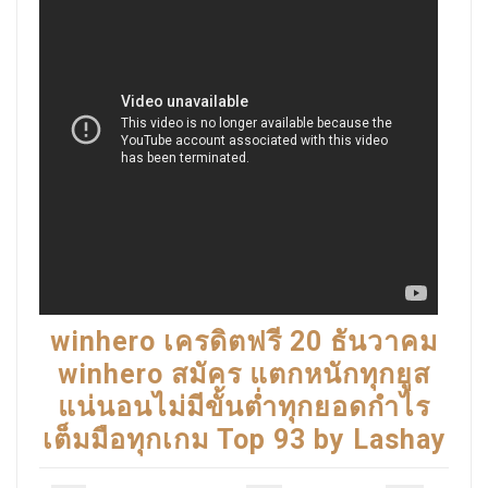
winhero เครดิตฟรี 20 ธันวาคม
winhero สมัคร แตกหนักทุกยูส
แน่นอนไม่มีขั้นต่ำทุกยอดกำไร
เต็มมือทุกเกม Top 93 by Lashay