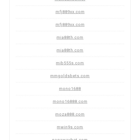
mfj889xx.com
mfj889xx.com
mia88th.com
mia88th.com
mib555s.com
mmgoldsbets.com
mono1688
mono16888.com
moza888.com
mwin9s.com
nagawaybet.com