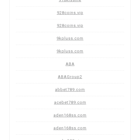
928coins.vip
928coins.vip
9kpluss.com
9kpluss.com
ABA
ABAGroup2
abbet789.com
acebet789.com
aden168ss.com
aden168ss.com