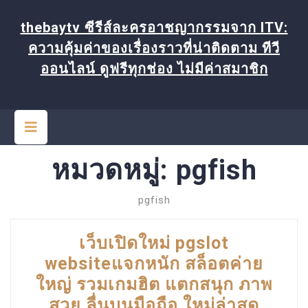
Skip
to
thebaytv ซีรีส์ละครอาชญากรรมจาก ITV:
content
ความคุ้มค่าของเรื่องราวที่น่าติดตาม ทีวี
ออนไลน์ ดูฟรีทุกช่อง ไม่มีค่าสมาชิก
Open
Button
หมวดหมู่:
pgfish
pgfish
เว็บเปิดใหม่ pgslot
websiteแจกหนัก สล็อตค่าย
ใหญ่ รวมเกมฮิต แตกสนุก ภาพ
สวย ลื่นบนมือถือ ใหม่ล่าสุด