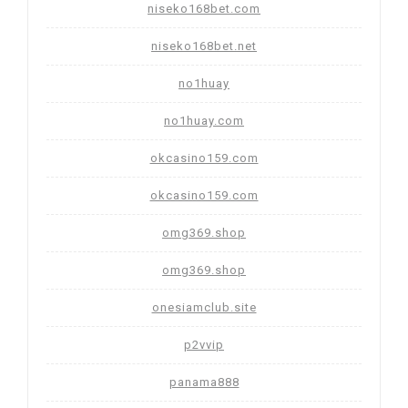
niseko168bet.com
niseko168bet.net
no1huay
no1huay.com
okcasino159.com
okcasino159.com
omg369.shop
omg369.shop
onesiamclub.site
p2vvip
panama888