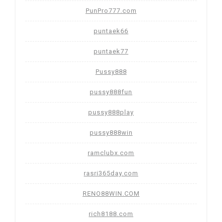
PunPro777.com
puntaek66
puntaek77
Pussy888
pussy888fun
pussy888play
pussy888win
ramclubx.com
rasri365day.com
RENO88WIN.COM
rich8188.com