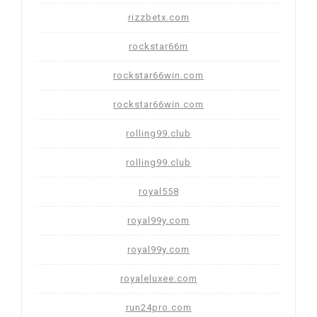
rizzbetx.com
rockstar66m
rockstar66win.com
rockstar66win.com
rolling99.club
rolling99.club
royal558
royal99y.com
royal99y.com
royaleluxee.com
run24pro.com