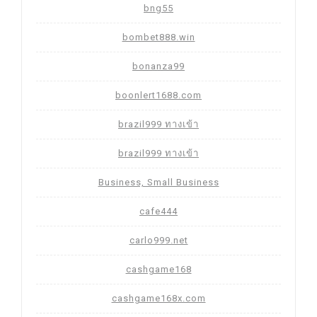
bng55
bombet888.win
bonanza99
boonlert1688.com
brazil999 ทางเข้า
brazil999 ทางเข้า
Business, Small Business
cafe444
carlo999.net
cashgame168
cashgame168x.com