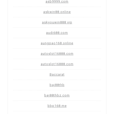
asb9999.com
askwin88.online
askyouwin888 vip
audi688.com
aungpao168.online
autoslot16888.com
autoslot16888.com
Baccarat
baj88thb
baj88thbz.com
bbp168.me