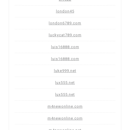
london45
london6789.com
luckycat789.com
luis16888.com
luis16888.com
luke999.net
lux555.net
lux555.net
m4newonline.com
m4newonline.com