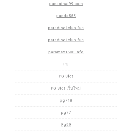
pananthai99.com
panda555
paradise1club.fun
paradise1club.fun
paramax1688.info
PG
PG Slot
PG Slot เว็บใหม่
pg718
pg77
Pg99