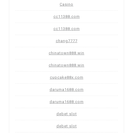
Casino
cc11388.com
cc11388.com
chang7777
chinatown888.win
chinatown888.win
cupcake88x.com
daruma1688.com
daruma1688.com
debet slot
debet slot