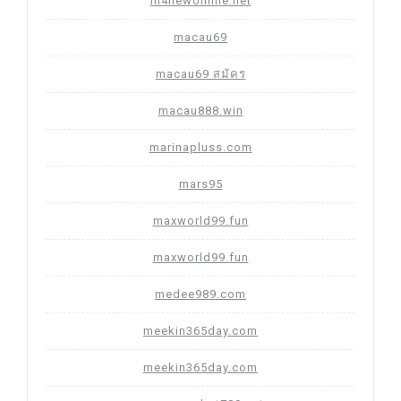
m4newonline.net
macau69
macau69 สมัคร
macau888.win
marinapluss.com
mars95
maxworld99.fun
maxworld99.fun
medee989.com
meekin365day.com
meekin365day.com