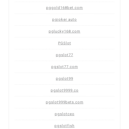
pggold168bet.com
pgjoker auto
pglucky168.com
PGSlot
pgslot77
pgslot77.com
pgslot99
pgslot9999.co
pgslot999bets.com
pgslotceo
pgslotfish