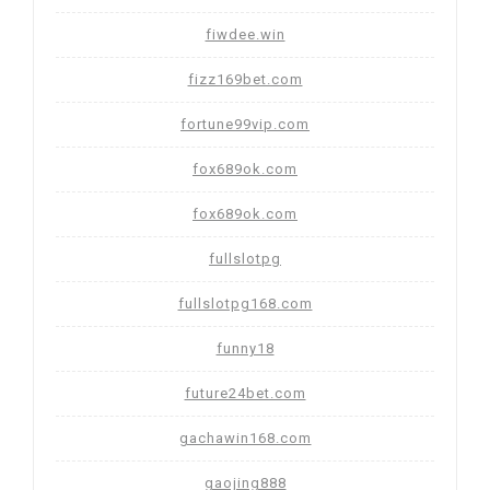
fiwdee.win
fizz169bet.com
fortune99vip.com
fox689ok.com
fox689ok.com
fullslotpg
fullslotpg168.com
funny18
future24bet.com
gachawin168.com
gaojing888