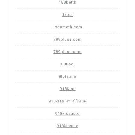
188betth
1xbet
1xgameth.com
789pluss.com
789pluss.com
888pg
8lots.me
918Kiss
918kiss ดาวน์โหลด
918kissauto
918kissme