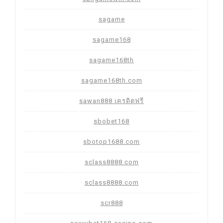
sagame
sagame168
sagame168th
sagame168th.com
sawan888 เครดิตฟรี
sbobet168
sbotop1688.com
sclass8888.com
sclass8888.com
scr888