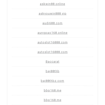
askwin88.online
askyouwin888 vip
audi688.com
aungpao168.online
autoslot16888.com
autoslot16888.com
Baccarat
baj88thb
baj88thbz.com
bbp168.me
bbp168.me