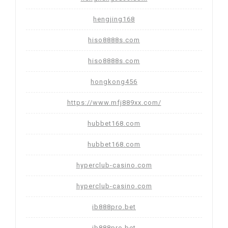
hengjing168
hiso8888s.com
hiso8888s.com
hongkong456
https://www.mfj889xx.com/
hubbet168.com
hubbet168.com
hyperclub-casino.com
hyperclub-casino.com
ib888pro.bet
ib888pro.bet