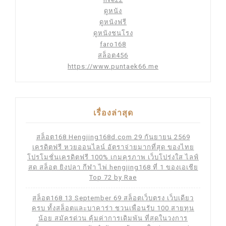
ดูหนัง
ดูหนังฟรี
ดูหนังชนโรง
faro168
สล็อต456
https://www.puntaek66.me
เรื่องล่าสุด
สล็อต168 Hengjing168d.com 29 กันยายน 2569
เครดิตฟรี หวยออนไลน์ อัตราจ่ายมากที่สุด ของไทย
โปรโมชั่นเครดิตฟรี 100% เกมคุรภาพ เว็บโปร่งใส ไลฟ์
สด สล็อต ยิงปลา กีฬา ไพ่ hengjing168 ที่ 1 ของเอเชีย
Top 72 by Rae
สล็อต168 13 September 69 สล็อตเว็บตรง เว็บเดียว
ครบ ทั้งสล็อตและบาคาร่า ชวนเพื่อนรับ 100 สายทุน
น้อย สมัครด่วน คุ้มค่าการเดิมพัน ที่สุดในวงการ