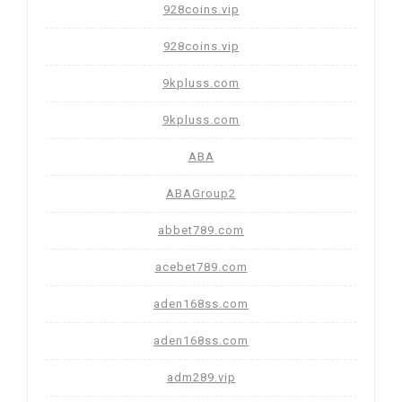
928coins.vip
928coins.vip
9kpluss.com
9kpluss.com
ABA
ABAGroup2
abbet789.com
acebet789.com
aden168ss.com
aden168ss.com
adm289.vip