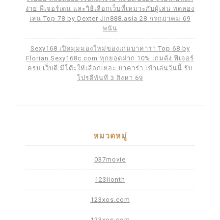
ง่าย ฟีเจอร์เด่น และวิธีเลือกเว็บที่เหมาะกับผู้เล่น ทดลอง
เล่น Top 78 by Dexter Jin888.asia 28 กรกฎาคม 69
พนัน
Sexy168 เปิดมุมมองใหม่ของเกมบาคาร่า Top 68 by
Florian Sexy168c.com ทุกยอดฝาก 10% เกมดัง ฟีเจอร์
ครบ เว็บดี มีโต๊ะให้เลือกเยอะ บาคาร่า เข้าเล่นวันนี้ รับ
โปรดีทันที 3 สิงหา 69
หมวดหมู่
037movie
123lionth
123xos.com
123xos.com