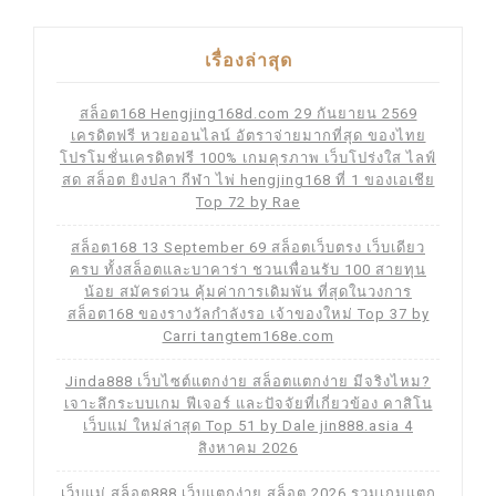
เรื่องล่าสุด
สล็อต168 Hengjing168d.com 29 กันยายน 2569
เครดิตฟรี หวยออนไลน์ อัตราจ่ายมากที่สุด ของไทย
โปรโมชั่นเครดิตฟรี 100% เกมคุรภาพ เว็บโปร่งใส ไลฟ์
สด สล็อต ยิงปลา กีฬา ไพ่ hengjing168 ที่ 1 ของเอเชีย
Top 72 by Rae
สล็อต168 13 September 69 สล็อตเว็บตรง เว็บเดียว
ครบ ทั้งสล็อตและบาคาร่า ชวนเพื่อนรับ 100 สายทุน
น้อย สมัครด่วน คุ้มค่าการเดิมพัน ที่สุดในวงการ
สล็อต168 ของรางวัลกำลังรอ เจ้าของใหม่ Top 37 by
Carri tangtem168e.com
Jinda888 เว็บไซต์แตกง่าย สล็อตแตกง่าย มีจริงไหม?
เจาะลึกระบบเกม ฟีเจอร์ และปัจจัยที่เกี่ยวข้อง คาสิโน
เว็บแม่ ใหม่ล่าสุด Top 51 by Dale jin888.asia 4
สิงหาคม 2026
เว็บแม่ สล็อต888 เว็บแตกง่าย สล็อต 2026 รวมเกมแตก