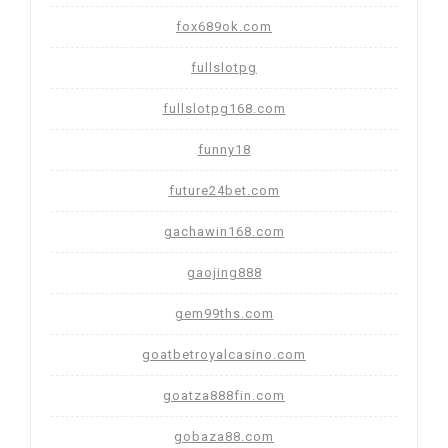
fox689ok.com
fullslotpg
fullslotpg168.com
funny18
future24bet.com
gachawin168.com
gaojing888
gem99ths.com
goatbetroyalcasino.com
goatza888fin.com
gobaza88.com