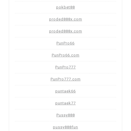
pokbet88
proded888x.com
proded888x.com
PunPro66
PunPro66.com
PunPro777
PunPro777.com
puntaek66
puntaek77
Pussy888
pussy888fun