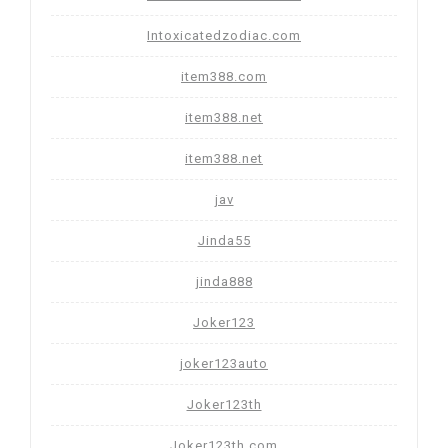
Intoxicatedzodiac.com
item388.com
item388.net
item388.net
jav
Jinda55
jinda888
Joker123
joker123auto
Joker123th
Joker123th.com