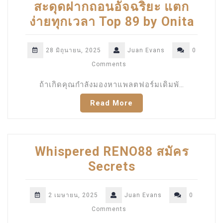
สะดุดฝากถอนอัจฉริยะ แตก
ง่ายทุกเวลา Top 89 by Onita
28 มิถุนายน, 2025
Juan Evans
0
Comments
ถ้าเกิดคุณกำลังมองหาแพลตฟอร์มเดิมพั…
Read More
Whispered RENO88 สมัคร
Secrets
2 เมษายน, 2025
Juan Evans
0
Comments