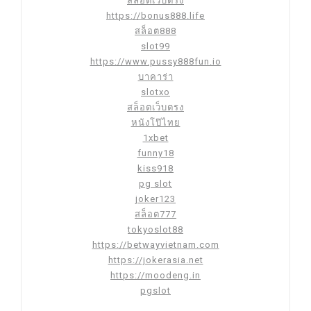
สล็อตเว็บตรง
https://bonus888.life
สล็อต888
slot99
https://www.pussy888fun.io
บาคาร่า
slotxo
สล็อตเว็บตรง
หนังโป๊ไทย
1xbet
funny18
kiss918
pg slot
joker123
สล็อต777
tokyoslot88
https://betwayvietnam.com
https://jokerasia.net
https://moodeng.in
pgslot