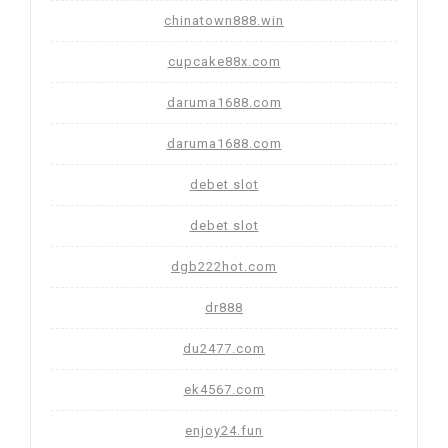
chinatown888.win
cupcake88x.com
daruma1688.com
daruma1688.com
debet slot
debet slot
dgb222hot.com
dr888
du2477.com
ek4567.com
enjoy24.fun