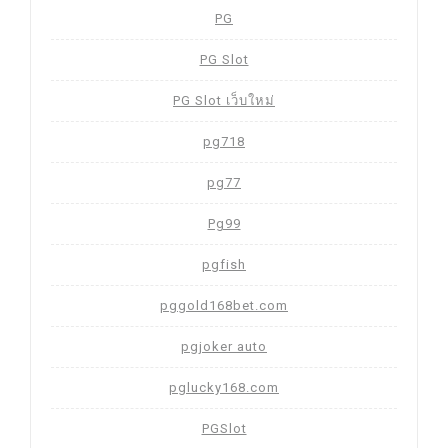
PG
PG Slot
PG Slot เว็บใหม่
pg718
pg77
Pg99
pgfish
pggold168bet.com
pgjoker auto
pglucky168.com
PGSlot