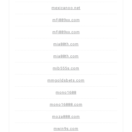
mexicanoo.net
mfj889xx.com
mfj889xx.com
mia88th.com
mia88th.com
mib555s.com
mmgoldsbets.com
mono1688
mono16888.com
moza888.com
mwin9s.com