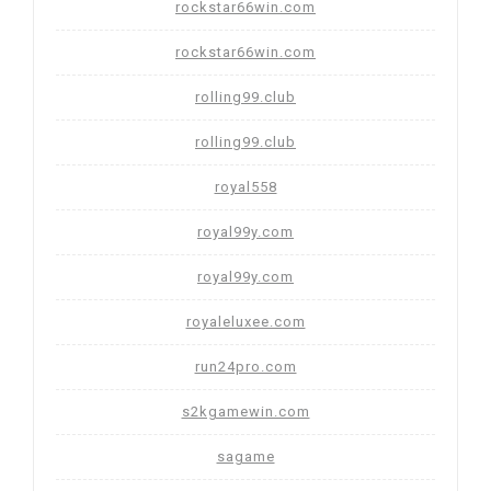
rockstar66win.com
rockstar66win.com
rolling99.club
rolling99.club
royal558
royal99y.com
royal99y.com
royaleluxee.com
run24pro.com
s2kgamewin.com
sagame