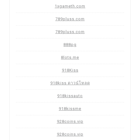
1xgameth.com
789pluss.com
789pluss.com
888pg
8lots.me
918Kiss
918kiss ดาวน์โหลด
918kissauto
918kissme
928coins.vip
928coins.vip