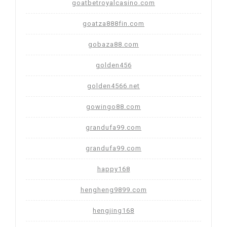
goatbetroyalcasino.com
goatza888fin.com
gobaza88.com
golden456
golden4566.net
gowingo88.com
grandufa99.com
grandufa99.com
happy168
hengheng9899.com
hengjing168