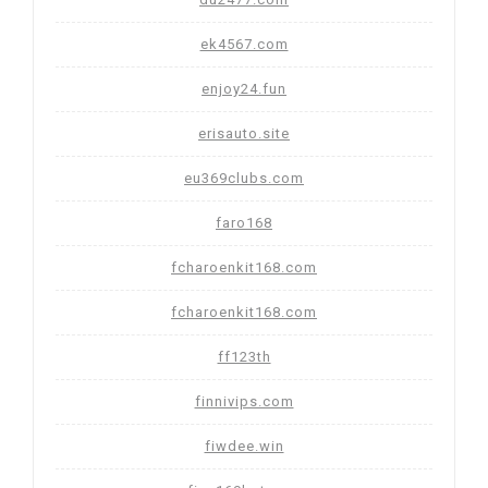
ek4567.com
enjoy24.fun
erisauto.site
eu369clubs.com
faro168
fcharoenkit168.com
fcharoenkit168.com
ff123th
finnivips.com
fiwdee.win