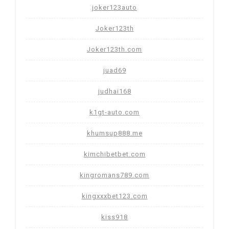
joker123auto
Joker123th
Joker123th.com
juad69
judhai168
k1gt-auto.com
khumsup888.me
kimchibetbet.com
kingromans789.com
kingxxxbet123.com
kiss918