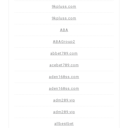
9kpluss.com
9kpluss.com
ABA
ABAGroup2
abbet789.com
acebet789.com
aden168ss.com
aden168ss.com
adm289.vip
adm289.vip
allbestbet