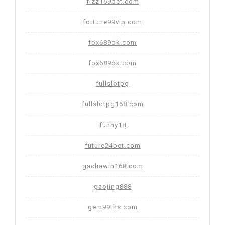
fizz169bet.com
fortune99vip.com
fox689ok.com
fox689ok.com
fullslotpg
fullslotpg168.com
funny18
future24bet.com
gachawin168.com
gaojing888
gem99ths.com