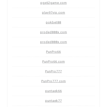
pgx62game.com
play97vip.com
pokbet88
proded888x.com
proded888x.com
PunPro66
PunPro66.com
PunPro777
PunPro777.com
puntaek66
puntaek77