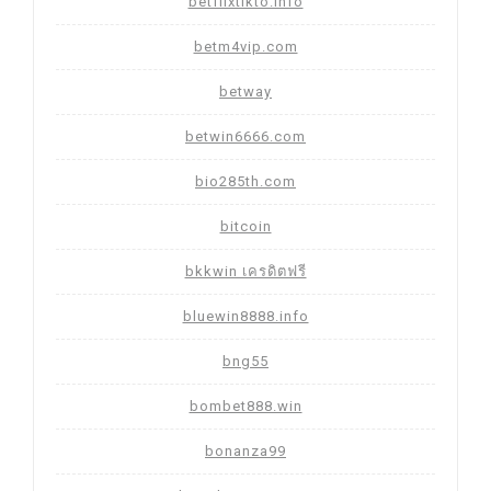
betflixtikto.info
betm4vip.com
betway
betwin6666.com
bio285th.com
bitcoin
bkkwin เครดิตฟรี
bluewin8888.info
bng55
bombet888.win
bonanza99