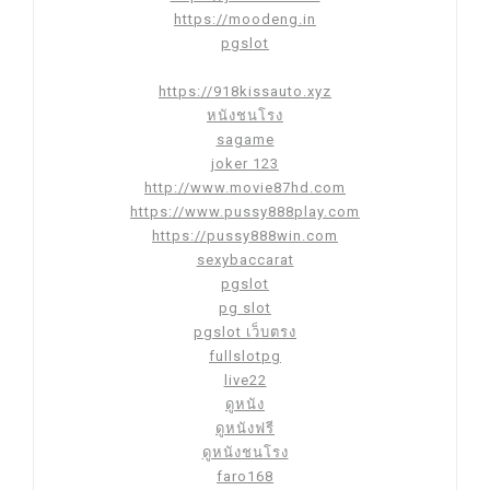
https://moodeng.in
pgslot
https://918kissauto.xyz
หนังชนโรง
sagame
joker 123
http://www.movie87hd.com
https://www.pussy888play.com
https://pussy888win.com
sexybaccarat
pgslot
pg slot
pgslot เว็บตรง
fullslotpg
live22
ดูหนัง
ดูหนังฟรี
ดูหนังชนโรง
faro168