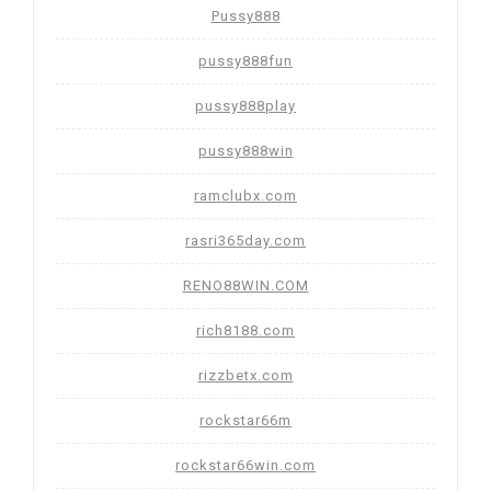
Pussy888
pussy888fun
pussy888play
pussy888win
ramclubx.com
rasri365day.com
RENO88WIN.COM
rich8188.com
rizzbetx.com
rockstar66m
rockstar66win.com