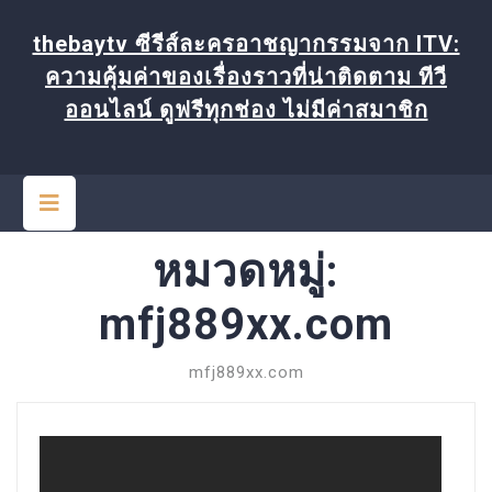
Skip
to
thebaytv ซีรีส์ละครอาชญากรรมจาก ITV:
content
ความคุ้มค่าของเรื่องราวที่น่าติดตาม ทีวี
ออนไลน์ ดูฟรีทุกช่อง ไม่มีค่าสมาชิก
Open
Button
หมวดหมู่:
mfj889xx.com
mfj889xx.com