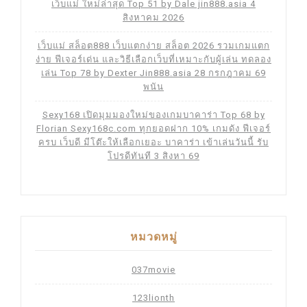
เว็บแม่ ใหม่ล่าสุด Top 51 by Dale jin888.asia 4
สิงหาคม 2026
เว็บแม่ สล็อต888 เว็บแตกง่าย สล็อต 2026 รวมเกมแตก
ง่าย ฟีเจอร์เด่น และวิธีเลือกเว็บที่เหมาะกับผู้เล่น ทดลอง
เล่น Top 78 by Dexter Jin888.asia 28 กรกฎาคม 69
พนัน
Sexy168 เปิดมุมมองใหม่ของเกมบาคาร่า Top 68 by
Florian Sexy168c.com ทุกยอดฝาก 10% เกมดัง ฟีเจอร์
ครบ เว็บดี มีโต๊ะให้เลือกเยอะ บาคาร่า เข้าเล่นวันนี้ รับ
โปรดีทันที 3 สิงหา 69
หมวดหมู่
037movie
123lionth