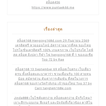
สล็อต456
https://www.puntaek66.me
เรื่องล่าสุด
สล็อต168 Hengjing168d.com 29 กันยายน 2569
เครดิตฟรี หวยออนไลน์ อัตราจ่ายมากที่สุด ของไทย
โปรโมชั่นเครดิตฟรี 100% เกมคุรภาพ เว็บโปร่งใส ไลฟ์
สด สล็อต ยิงปลา กีฬา ไพ่ hengjing168 ที่ 1 ของเอเชีย
Top 72 by Rae
สล็อต168 13 September 69 สล็อตเว็บตรง เว็บเดียว
ครบ ทั้งสล็อตและบาคาร่า ชวนเพื่อนรับ 100 สายทุน
น้อย สมัครด่วน คุ้มค่าการเดิมพัน ที่สุดในวงการ
สล็อต168 ของรางวัลกำลังรอ เจ้าของใหม่ Top 37 by
Carri tangtem168e.com
Jinda888 เว็บไซต์แตกง่าย สล็อตแตกง่าย มีจริงไหม?
เจาะลึกระบบเกม ฟีเจอร์ และปัจจัยที่เกี่ยวข้อง คาสิโน