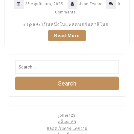
25 พฤศจิกายน, 2025
Juan Evans
0
Comments
mfj889x เป็นหนึ่งในแพลตฟอร์มคาสิโนอ…
Read More
Search
joker123
สล็อต168
สล็อตเว็บตรง แตกง่าย