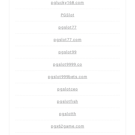
pglucky168.com
PGSlot
pgslot77
pgslot77.com
pgslot99
pgslot9999.co
pgslot999bets.com
pgslotceo
pgslotfish
pgslotth
pgx62game.com