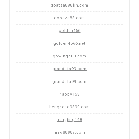
goatza888fin.com
gobaza88.com
golden456
golden4566.net
gowingo88.com
grandufa99.com
grandufa99.com
happy168
hengheng9899.com
hengjing168
hiso8888s.com