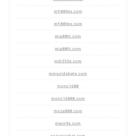
mfj889xx.com
mfj889xx.com
mia88th.com
mia88th.com
mib555s.com
mmgoldsbets.com
mono1688
mono16888.com
moza888.com
mwin9s.com
nagawaybet.com