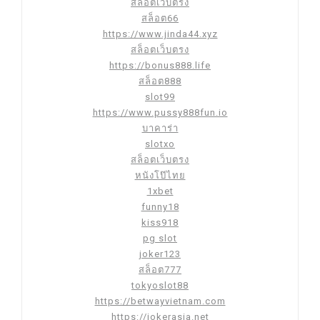
สล็อตเว็บตรง
สล็อต66
https://www.jinda44.xyz
สล็อตเว็บตรง
https://bonus888.life
สล็อต888
slot99
https://www.pussy888fun.io
บาคาร่า
slotxo
สล็อตเว็บตรง
หนังโป๊ไทย
1xbet
funny18
kiss918
pg slot
joker123
สล็อต777
tokyoslot88
https://betwayvietnam.com
https://jokerasia.net