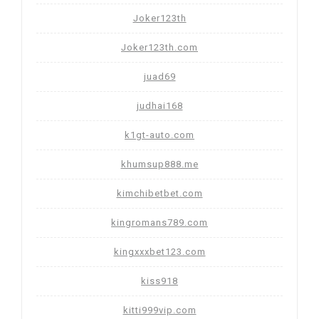
Joker123th
Joker123th.com
juad69
judhai168
k1gt-auto.com
khumsup888.me
kimchibetbet.com
kingromans789.com
kingxxxbet123.com
kiss918
kitti999vip.com