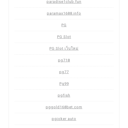
paradise1club.fun
paramax1688.info
PG
PG Slot
PG Slot เว็บใหม่
pg718
pg77
Pg99
pgfish
pggold168bet.com
pgjoker auto