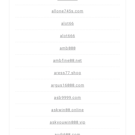
allone745s.com
alot66
alot666
amb888
ambfine88.net
aress77.shop
argus16888.com
asb9999.com
askwin88.online
askyouwin888 vip
audi688.com