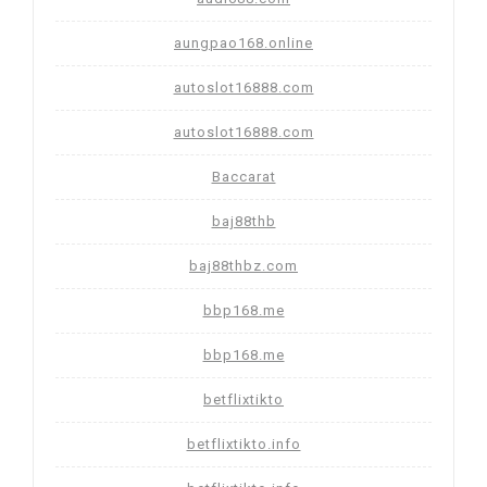
aungpao168.online
autoslot16888.com
autoslot16888.com
Baccarat
baj88thb
baj88thbz.com
bbp168.me
bbp168.me
betflixtikto
betflixtikto.info