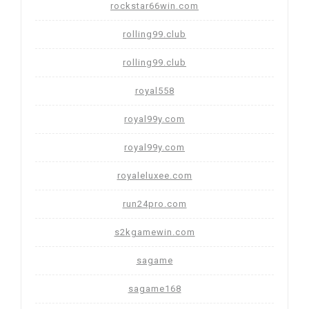
rockstar66win.com
rolling99.club
rolling99.club
royal558
royal99y.com
royal99y.com
royaleluxee.com
run24pro.com
s2kgamewin.com
sagame
sagame168