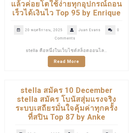
แล้วค่อยโตใช้ง่ายทุกอุปกรณ์ถอน
เร็วได้เงินไว Top 95 by Enrique
20 พฤศจิกายน, 2025
Juan Evans
0
Comments
stella คือหนึ่งในเว็บไซต์สล็อตออนไล…
Read More
stella สมัคร 10 December
stella สมัคร โบนัสสุ่มแรงจริง
ระบบเสถียรมั่นใจคุ้มค่าทุกครั้ง
ที่สปิน Top 87 by Anke