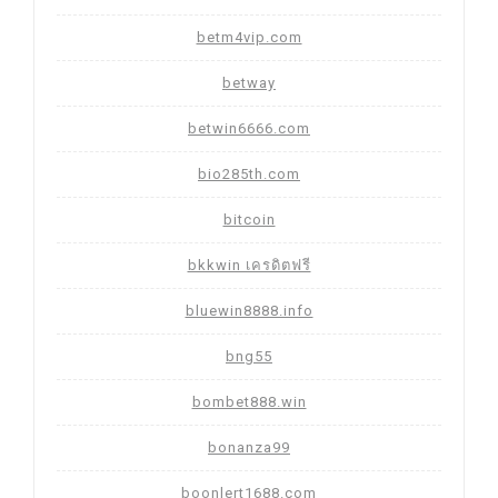
betm4vip.com
betway
betwin6666.com
bio285th.com
bitcoin
bkkwin เครดิตฟรี
bluewin8888.info
bng55
bombet888.win
bonanza99
boonlert1688.com