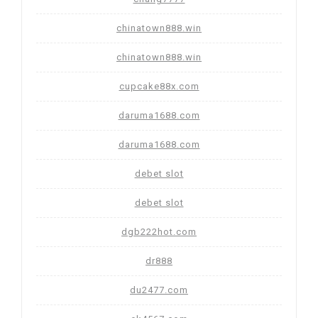
chinatown888.win
chinatown888.win
cupcake88x.com
daruma1688.com
daruma1688.com
debet slot
debet slot
dgb222hot.com
dr888
du2477.com