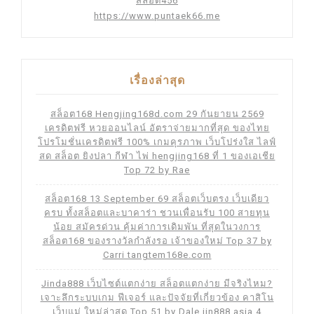
สล็อต456
https://www.puntaek66.me
เรื่องล่าสุด
สล็อต168 Hengjing168d.com 29 กันยายน 2569
เครดิตฟรี หวยออนไลน์ อัตราจ่ายมากที่สุด ของไทย
โปรโมชั่นเครดิตฟรี 100% เกมคุรภาพ เว็บโปร่งใส ไลฟ์
สด สล็อต ยิงปลา กีฬา ไพ่ hengjing168 ที่ 1 ของเอเชีย
Top 72 by Rae
สล็อต168 13 September 69 สล็อตเว็บตรง เว็บเดียว
ครบ ทั้งสล็อตและบาคาร่า ชวนเพื่อนรับ 100 สายทุน
น้อย สมัครด่วน คุ้มค่าการเดิมพัน ที่สุดในวงการ
สล็อต168 ของรางวัลกำลังรอ เจ้าของใหม่ Top 37 by
Carri tangtem168e.com
Jinda888 เว็บไซต์แตกง่าย สล็อตแตกง่าย มีจริงไหม?
เจาะลึกระบบเกม ฟีเจอร์ และปัจจัยที่เกี่ยวข้อง คาสิโน
เว็บแม่ ใหม่ล่าสุด Top 51 by Dale jin888.asia 4