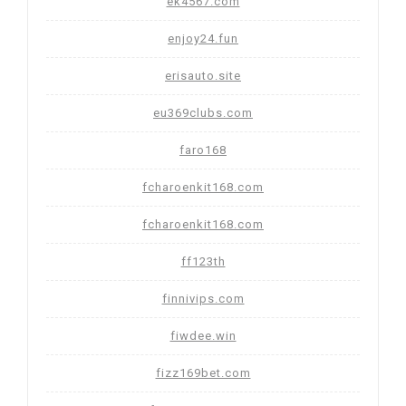
ek4567.com
enjoy24.fun
erisauto.site
eu369clubs.com
faro168
fcharoenkit168.com
fcharoenkit168.com
ff123th
finnivips.com
fiwdee.win
fizz169bet.com