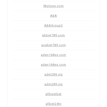
9kpluss.com
ABA
ABAGroup2
abbet789.com
acebet789.com
aden168ss.com
aden168ss.com
adm289.vip
adm289.vip
allbestbet
allbet24hr