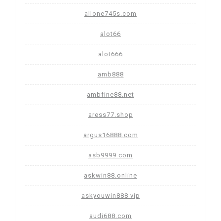
allone745s.com
alot66
alot666
amb888
ambfine88.net
aress77.shop
argus16888.com
asb9999.com
askwin88.online
askyouwin888 vip
audi688.com