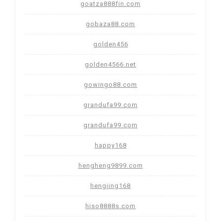
goatza888fin.com
gobaza88.com
golden456
golden4566.net
gowingo88.com
grandufa99.com
grandufa99.com
happy168
hengheng9899.com
hengjing168
hiso8888s.com