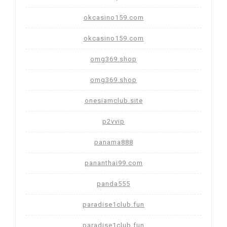
okcasino159.com
okcasino159.com
omg369.shop
omg369.shop
onesiamclub.site
p2vvip
panama888
pananthai99.com
panda555
paradise1club.fun
paradise1club.fun