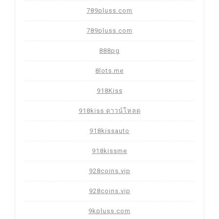
789pluss.com
789pluss.com
888pg
8lots.me
918Kiss
918kiss ดาวน์โหลด
918kissauto
918kissme
928coins.vip
928coins.vip
9kpluss.com