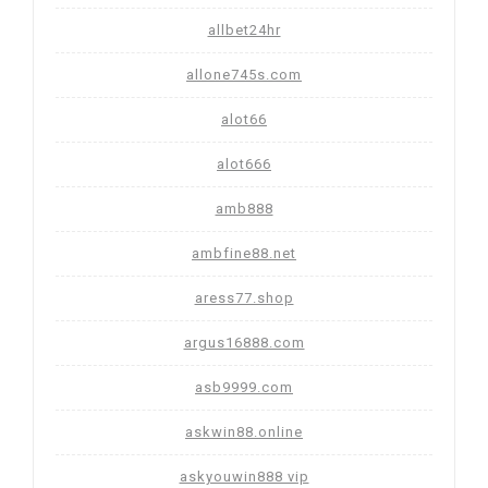
allbet24hr
allone745s.com
alot66
alot666
amb888
ambfine88.net
aress77.shop
argus16888.com
asb9999.com
askwin88.online
askyouwin888 vip