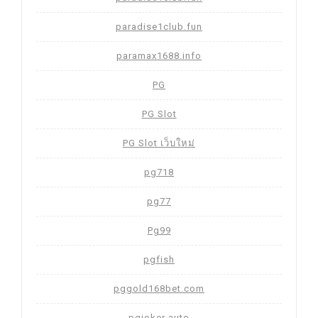
paradise1club.fun
paramax1688.info
PG
PG Slot
PG Slot เว็บใหม่
pg718
pg77
Pg99
pgfish
pggold168bet.com
pgjoker auto