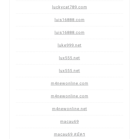
luckycat789.com
luis16888.com
luis16888.com
luke999.net
lux555.net
lux555.net
m4newonline.com
m4newonline.com
m4newonline.net
macau69
macau69 สมัคร