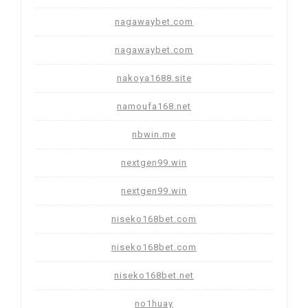
nagawaybet.com
nagawaybet.com
nakoya1688.site
namoufa168.net
nbwin.me
nextgen99.win
nextgen99.win
niseko168bet.com
niseko168bet.com
niseko168bet.net
no1huay