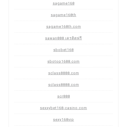
sagame168
sagame168th
sagame168th.com
sawan888 เครดิตฟรี
sbobet168
sbotop1688.com
sclass8888.com
sclass8888.com
scr888
sexxybet168-casino.com
sexy168vip