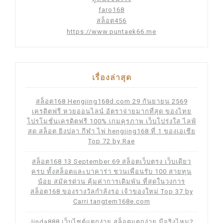
faro168
สล็อต456
https://www.puntaek66.me
เรื่องล่าสุด
สล็อต168 Hengjing168d.com 29 กันยายน 2569
เครดิตฟรี หวยออนไลน์ อัตราจ่ายมากที่สุด ของไทย
โปรโมชั่นเครดิตฟรี 100% เกมคุรภาพ เว็บโปร่งใส ไลฟ์
สด สล็อต ยิงปลา กีฬา ไพ่ hengjing168 ที่ 1 ของเอเชีย
Top 72 by Rae
สล็อต168 13 September 69 สล็อตเว็บตรง เว็บเดียว
ครบ ทั้งสล็อตและบาคาร่า ชวนเพื่อนรับ 100 สายทุน
น้อย สมัครด่วน คุ้มค่าการเดิมพัน ที่สุดในวงการ
สล็อต168 ของรางวัลกำลังรอ เจ้าของใหม่ Top 37 by
Carri tangtem168e.com
Jinda888 เว็บไซต์แตกง่าย สล็อตแตกง่าย มีจริงไหม?