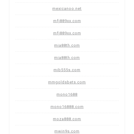
mexicanoo.net
mfj889xx.com
mfj889xx.com
mia88th.com
mia88th.com
mib555s.com
mmgoldsbets.com
mono1688
mono16888.com
moza888.com
mwin9s.com