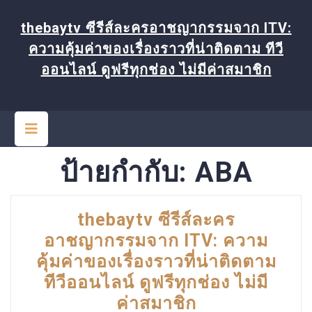
Skip
to
thebaytv ซีรีส์ละครอาชญากรรมจาก ITV:
content
ความคุ้มค่าของเรื่องราวที่น่าติดตาม ทีวี
ออนไลน์ ดูฟรีทุกช่อง ไม่มีค่าสมาชิก
Open
Button
ป้ายกำกับ:
ABA
thebaytv ซีรีส์ละคร
อาชญากรรมจาก ITV: ความ
คุ้มค่าของเรื่องราวที่น่าติดตาม
ทีวีออนไลน์ ดูฟรีทุกช่อง ไม่มี
ค่าสมาชิก