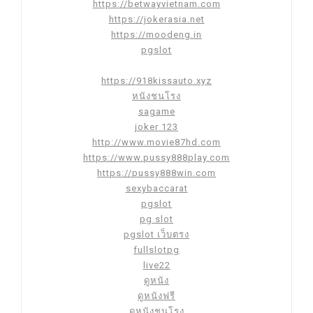
https://betwayvietnam.com
https://jokerasia.net
https://moodeng.in
pgslot
https://918kissauto.xyz
หนังชนโรง
sagame
joker 123
http://www.movie87hd.com
https://www.pussy888play.com
https://pussy888win.com
sexybaccarat
pgslot
pg slot
pgslot เว็บตรง
fullslotpg
live22
ดูหนัง
ดูหนังฟรี
ดูหนังชนโรง