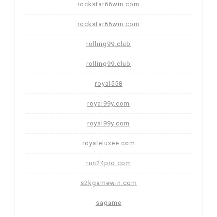
rockstar66win.com
rockstar66win.com
rolling99.club
rolling99.club
royal558
royal99y.com
royal99y.com
royaleluxee.com
run24pro.com
s2kgamewin.com
sagame