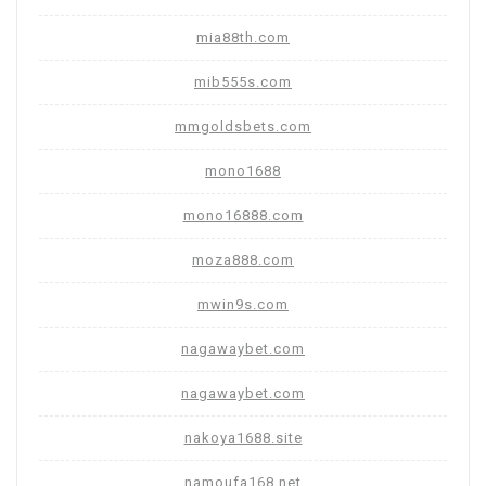
mia88th.com
mib555s.com
mmgoldsbets.com
mono1688
mono16888.com
moza888.com
mwin9s.com
nagawaybet.com
nagawaybet.com
nakoya1688.site
namoufa168.net