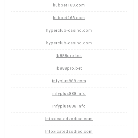
hubbet168.com
hubbet168.com
hyperclub-casino.com
hyperclub-casino.com
ib888pro.bet
ib888pro.bet
infyplus888.com
infyplus888.info
infyplus888.info
Intoxicatedzodiac.com
Intoxicatedzodiac.com