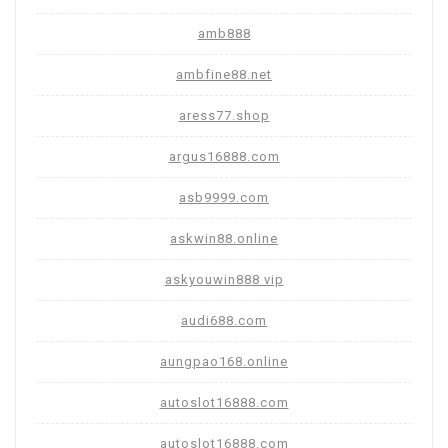
amb888
ambfine88.net
aress77.shop
argus16888.com
asb9999.com
askwin88.online
askyouwin888 vip
audi688.com
aungpao168.online
autoslot16888.com
autoslot16888.com