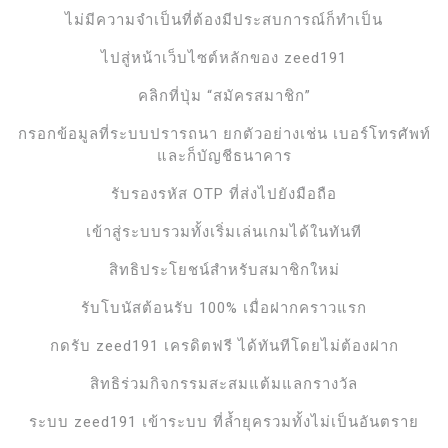
ไม่มีความจำเป็นที่ต้องมีประสบการณ์ก็ทำเป็น
ไปสู่หน้าเว็บไซต์หลักของ zeed191
คลิกที่ปุ่ม “สมัครสมาชิก”
กรอกข้อมูลที่ระบบปรารถนา ยกตัวอย่างเช่น เบอร์โทรศัพท์
และก็บัญชีธนาคาร
รับรองรหัส OTP ที่ส่งไปยังมือถือ
เข้าสู่ระบบรวมทั้งเริ่มเล่นเกมได้ในทันที
สิทธิประโยชน์สำหรับสมาชิกใหม่
รับโบนัสต้อนรับ 100% เมื่อฝากคราวแรก
กดรับ zeed191 เครดิตฟรี ได้ทันทีโดยไม่ต้องฝาก
สิทธิร่วมกิจกรรมสะสมแต้มแลกรางวัล
ระบบ zeed191 เข้าระบบ ที่ล้ำยุครวมทั้งไม่เป็นอันตราย