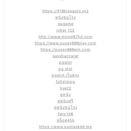
https://918kissauto.xyz
หนังชนโรง
sagame
joker 123
http://www.movie87hd.com
https://www.pussy888play.com
https://pussy888win.com
sexybaccarat
pgslot
pg slot
pgslot เว็บตรง
fullslotpg
live22
ดูหนัง
ดูหนังฟรี
ดูหนังชนโรง
faro168
สล็อต456
https://www.puntaek66.me