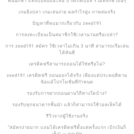
พนันกีฬา แทงบอลออนไลน์ บาสเก็ตบอล รวมทั้งกีฬาอื่นๆ
เกมยิงปลา เกมเล่นง่าย ผลกำไรสูง ภาพสมจริง
ปัญหาที่พบมากเกี่ยวกับ zeed191
การลงทะเบียนเป็นสมาชิกใช้เวลานานหรือเปล่า?
การ zeed191 สมัคร ใช้เวลาไม่เกิน 3 นาที สามารถเริ่มเล่น
ได้ทันที
เครดิตฟรีสามารถถอนได้ใช่หรือไม่?
zeed191 เครดิตฟรี ถอนออกได้จริง เพียงแต่ประพฤติตาม
ข้อแม้โปรโมชั่นที่กำหนด
รองรับการฝากถอนผ่านวิถีทางใดบ้าง?
รองรับทุกธนาคารชั้นนำ แล้วก็สามารถใช้วอลเล็ทได้
รีวิวจากผู้ใช้งานจริง
“สมัครง่ายมาก แถมได้เครดิตฟรีตั้งแต่ครั้งแรก เบิกเงินก็
เร็ว” — คุณนัท