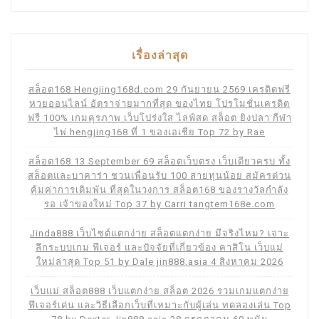
เรื่องล่าสุด
สล็อต168 Hengjing168d.com 29 กันยายน 2569 เครดิตฟรี
หวยออนไลน์ อัตราจ่ายมากที่สุด ของไทย โปรโมชั่นเครดิต
ฟรี 100% เกมคุรภาพ เว็บโปร่งใส ไลฟ์สด สล็อต ยิงปลา กีฬา
ไพ่ hengjing168 ที่ 1 ของเอเชีย Top 72 by Rae
สล็อต168 13 September 69 สล็อตเว็บตรง เว็บเดียวครบ ทั้ง
สล็อตและบาคาร่า ชวนเพื่อนรับ 100 สายทุนน้อย สมัครด่วน
คุ้มค่าการเดิมพัน ที่สุดในวงการ สล็อต168 ของรางวัลกำลัง
รอ เจ้าของใหม่ Top 37 by Carri tangtem168e.com
Jinda888 เว็บไซต์แตกง่าย สล็อตแตกง่าย มีจริงไหม? เจาะ
ลึกระบบเกม ฟีเจอร์ และปัจจัยที่เกี่ยวข้อง คาสิโน เว็บแม่
ใหม่ล่าสุด Top 51 by Dale jin888.asia 4 สิงหาคม 2026
เว็บแม่ สล็อต888 เว็บแตกง่าย สล็อต 2026 รวมเกมแตกง่าย
ฟีเจอร์เด่น และวิธีเลือกเว็บที่เหมาะกับผู้เล่น ทดลองเล่น Top