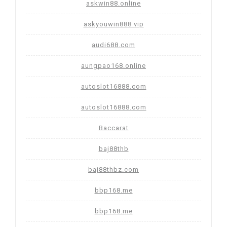
askwin88.online
askyouwin888 vip
audi688.com
aungpao168.online
autoslot16888.com
autoslot16888.com
Baccarat
baj88thb
baj88thbz.com
bbp168.me
bbp168.me