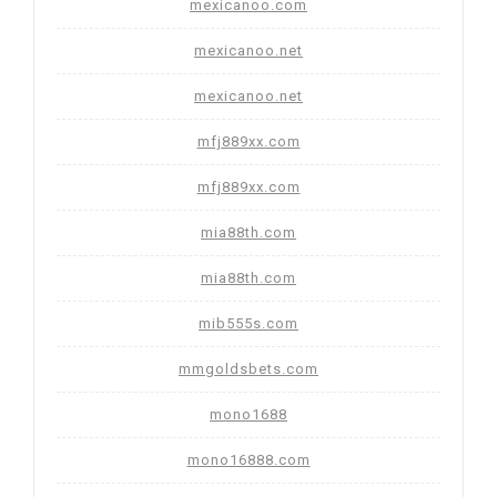
mexicanoo.com
mexicanoo.net
mexicanoo.net
mfj889xx.com
mfj889xx.com
mia88th.com
mia88th.com
mib555s.com
mmgoldsbets.com
mono1688
mono16888.com