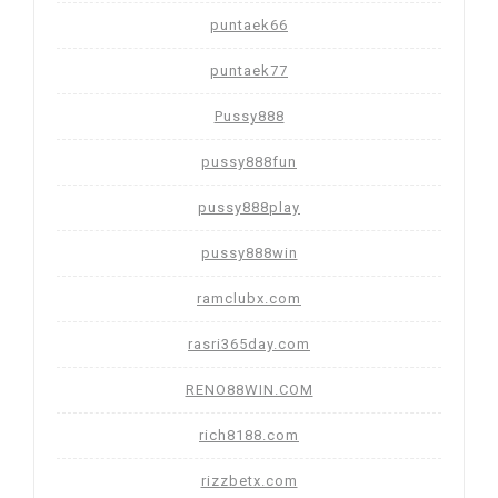
puntaek66
puntaek77
Pussy888
pussy888fun
pussy888play
pussy888win
ramclubx.com
rasri365day.com
RENO88WIN.COM
rich8188.com
rizzbetx.com