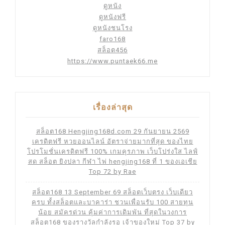
ดูหนัง
ดูหนังฟรี
ดูหนังชนโรง
faro168
สล็อต456
https://www.puntaek66.me
เรื่องล่าสุด
สล็อต168 Hengjing168d.com 29 กันยายน 2569
เครดิตฟรี หวยออนไลน์ อัตราจ่ายมากที่สุด ของไทย
โปรโมชั่นเครดิตฟรี 100% เกมคุรภาพ เว็บโปร่งใส ไลฟ์
สด สล็อต ยิงปลา กีฬา ไพ่ hengjing168 ที่ 1 ของเอเชีย
Top 72 by Rae
สล็อต168 13 September 69 สล็อตเว็บตรง เว็บเดียว
ครบ ทั้งสล็อตและบาคาร่า ชวนเพื่อนรับ 100 สายทุน
น้อย สมัครด่วน คุ้มค่าการเดิมพัน ที่สุดในวงการ
สล็อต168 ของรางวัลกำลังรอ เจ้าของใหม่ Top 37 by