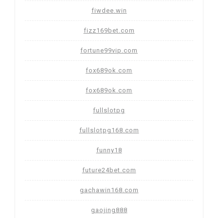
fiwdee.win
fizz169bet.com
fortune99vip.com
fox689ok.com
fox689ok.com
fullslotpg
fullslotpg168.com
funny18
future24bet.com
gachawin168.com
gaojing888