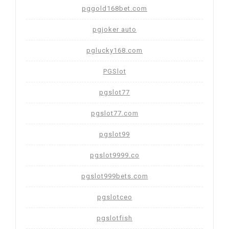
pggold168bet.com
pgjoker auto
pglucky168.com
PGSlot
pgslot77
pgslot77.com
pgslot99
pgslot9999.co
pgslot999bets.com
pgslotceo
pgslotfish