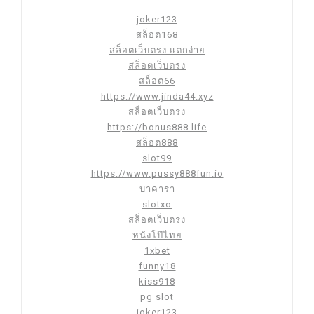
joker123
สล็อต168
สล็อตเว็บตรง แตกง่าย
สล็อตเว็บตรง
สล็อต66
https://www.jinda44.xyz
สล็อตเว็บตรง
https://bonus888.life
สล็อต888
slot99
https://www.pussy888fun.io
บาคาร่า
slotxo
สล็อตเว็บตรง
หนังโป๊ไทย
1xbet
funny18
kiss918
pg slot
joker123