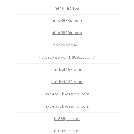
hengjing168
hiso8888s.com
hiso8888s.com
hongkong456
https://www.mfj889xx.com/
hubbet168.com
hubbet168.com
hyperclub-casino.com
hyperclub-casino.com
ib888pro.bet
ib888pro.bet