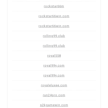
rockstar66m
rockstar66win.com
rockstar66win.com
rolling99.club
rolling99.club
royal558
royal99y.com
royal99y.com
royaleluxee.com
run24pro.com
s2kgamewin.com