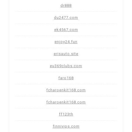
dr888
du2477.com
ek4567.com
enjoy24.fun
erisauto.site
eu369clubs.com
faro168
fcharoenkit168.com
fcharoenkit168.com
ff123th
finnivips.com