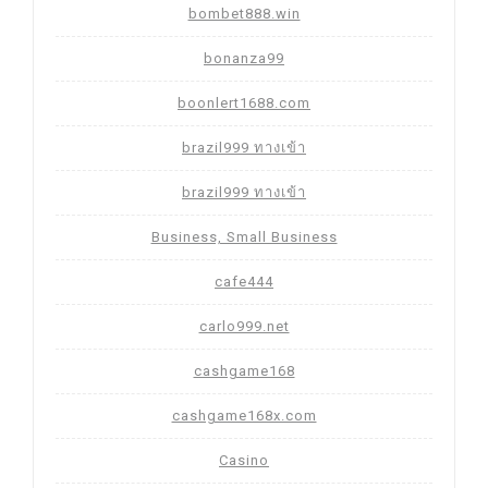
bombet888.win
bonanza99
boonlert1688.com
brazil999 ทางเข้า
brazil999 ทางเข้า
Business, Small Business
cafe444
carlo999.net
cashgame168
cashgame168x.com
Casino