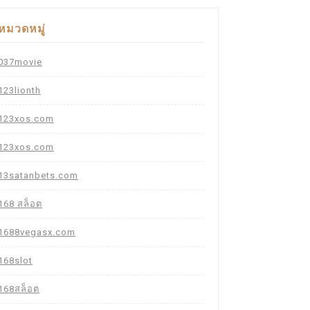
หมวดหมู่
037movie
123lionth
123xos.com
123xos.com
13satanbets.com
168 สล็อต
1688vegasx.com
168slot
168สล็อต