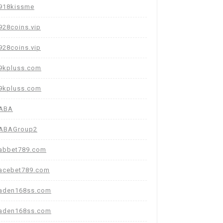
918kissme
928coins.vip
928coins.vip
9kpluss.com
9kpluss.com
ABA
ABAGroup2
abbet789.com
acebet789.com
aden168ss.com
aden168ss.com