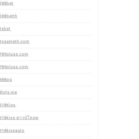
188bet
188betth
1xbet
1xgameth.com
789pluss.com
789pluss.com
888pg
8lots.me
918Kiss
918kiss ดาวน์โหลด
918kissauto