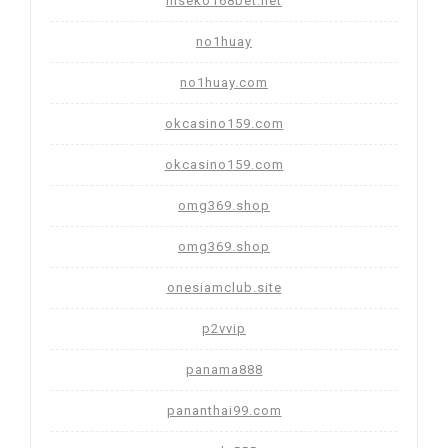
niseko168bet.net
no1huay
no1huay.com
okcasino159.com
okcasino159.com
omg369.shop
omg369.shop
onesiamclub.site
p2vvip
panama888
pananthai99.com