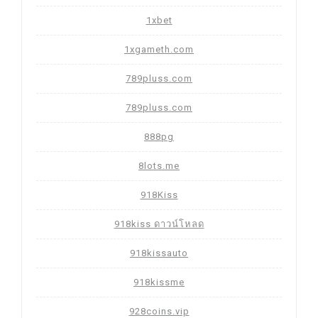
1xbet
1xgameth.com
789pluss.com
789pluss.com
888pg
8lots.me
918Kiss
918kiss ดาวน์โหลด
918kissauto
918kissme
928coins.vip