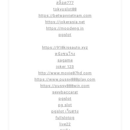
สล็อต777
tokyoslot88
https://betwayvietnam.com
https://jokerasia.net
https://moodeng.in
pgslot
https://918kissauto.xyz
หนังชนโรง
sagame
joker 123
http://www.movie87hd.com
https://www.pussy888play.com
https://pussy888win.com
sexybaccarat
pgslot
pg slot
pgslot เว็บตรง
fullslotpg
live22