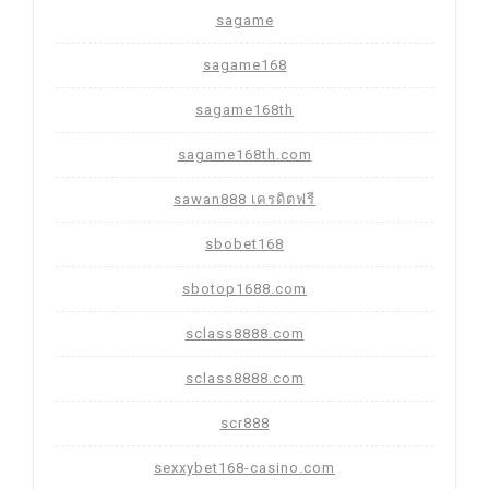
sagame
sagame168
sagame168th
sagame168th.com
sawan888 เครดิตฟรี
sbobet168
sbotop1688.com
sclass8888.com
sclass8888.com
scr888
sexxybet168-casino.com