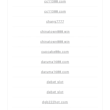
cc11388.com
cc11388.com
chang7777
chinatown888.win
chinatown888.win
cupcake88x.com
daruma1688.com
daruma1688.com
debet slot
debet slot
dgb222hot.com