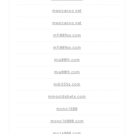
mexicanoo.net
mexicanoo.net
mfj889xx.com
mfj889xx.com
mia88th.com
mia88th.com
mib555s.com
mmgoldsbets.com
mono1688
mono16888.com
moza888.com