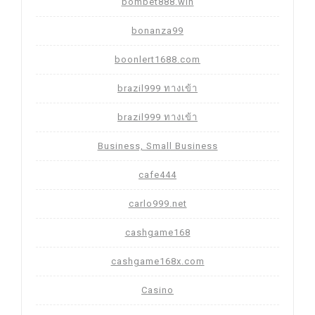
bombet888.win
bonanza99
boonlert1688.com
brazil999 ทางเข้า
brazil999 ทางเข้า
Business, Small Business
cafe444
carlo999.net
cashgame168
cashgame168x.com
Casino