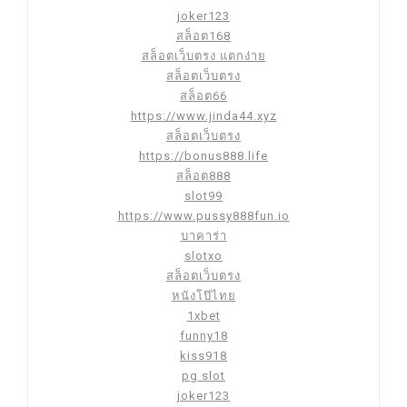
joker123
สล็อต168
สล็อตเว็บตรง แตกง่าย
สล็อตเว็บตรง
สล็อต66
https://www.jinda44.xyz
สล็อตเว็บตรง
https://bonus888.life
สล็อต888
slot99
https://www.pussy888fun.io
บาคาร่า
slotxo
สล็อตเว็บตรง
หนังโป๊ไทย
1xbet
funny18
kiss918
pg slot
joker123