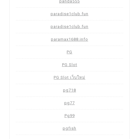
panda555
paradise1club.fun
paradise1club.fun
paramax1688.info
PG
PG Slot
PG Slot เว็บใหม่
pg718
pg77
Pg99
pgfish