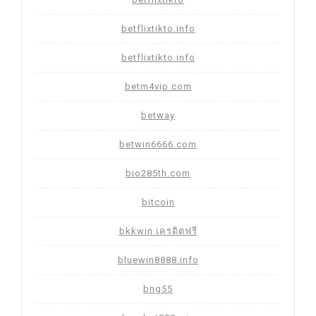
betflixtikto.info
betflixtikto.info
betm4vip.com
betway
betwin6666.com
bio285th.com
bitcoin
bkkwin เครดิตฟรี
bluewin8888.info
bng55