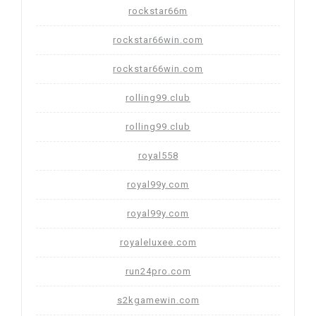
rockstar66m
rockstar66win.com
rockstar66win.com
rolling99.club
rolling99.club
royal558
royal99y.com
royal99y.com
royaleluxee.com
run24pro.com
s2kgamewin.com