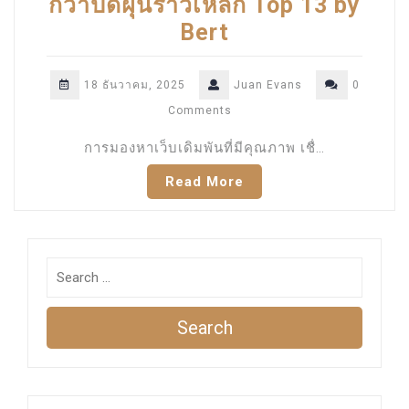
กว่าปัดฝุ่นราวเหล็ก Top 13 by
Bert
18 ธันวาคม, 2025
Juan Evans
0
Comments
การมองหาเว็บเดิมพันที่มีคุณภาพ เชื่…
Read More
Search