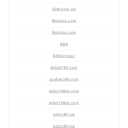
928coins.vip
9kpluss.com
9kpluss.com
ABA
ABAGroup2
abbet789.com
acebet789.com
aden168ss.com
aden168ss.com
adm289.vip
adm289.vip