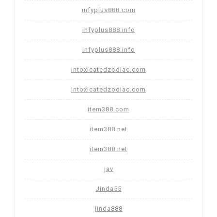
infyplus888.com
infyplus888.info
infyplus888.info
Intoxicatedzodiac.com
Intoxicatedzodiac.com
item388.com
item388.net
item388.net
jav
Jinda55
jinda888