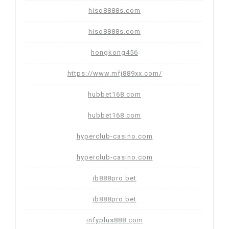
hiso8888s.com
hiso8888s.com
hongkong456
https://www.mfj889xx.com/
hubbet168.com
hubbet168.com
hyperclub-casino.com
hyperclub-casino.com
ib888pro.bet
ib888pro.bet
infyplus888.com