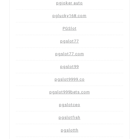
pgjoker auto
pglucky168.com
PGSlot
pgslot77
pgslot77.com
pgslot99
pgslot9999.co
pgslot999bets.com
pgslotceo
pgslotfish
pgslotth