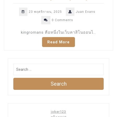
23 พฤศจิกายน, 2025
Juan Evans
0 Comments
kingromans คือหนึ่งในเว็บคาสิโนออนไ…
Read More
Search
joker123