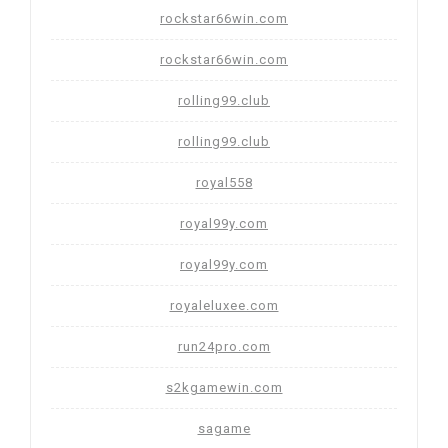
rockstar66win.com
rockstar66win.com
rolling99.club
rolling99.club
royal558
royal99y.com
royal99y.com
royaleluxee.com
run24pro.com
s2kgamewin.com
sagame