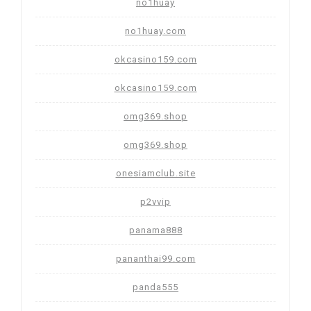
no1huay
no1huay.com
okcasino159.com
okcasino159.com
omg369.shop
omg369.shop
onesiamclub.site
p2vvip
panama888
pananthai99.com
panda555