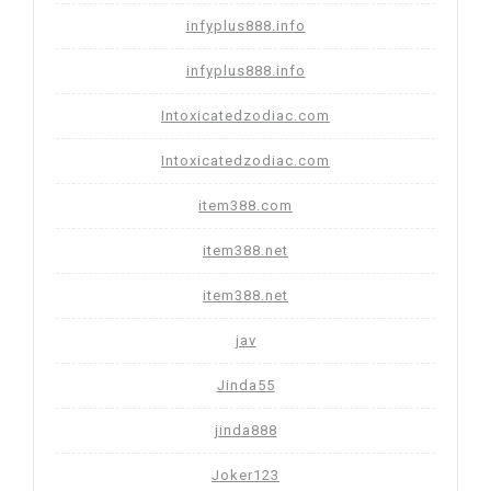
infyplus888.info
infyplus888.info
Intoxicatedzodiac.com
Intoxicatedzodiac.com
item388.com
item388.net
item388.net
jav
Jinda55
jinda888
Joker123