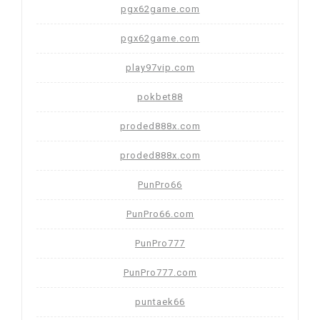
pgx62game.com
pgx62game.com
play97vip.com
pokbet88
proded888x.com
proded888x.com
PunPro66
PunPro66.com
PunPro777
PunPro777.com
puntaek66