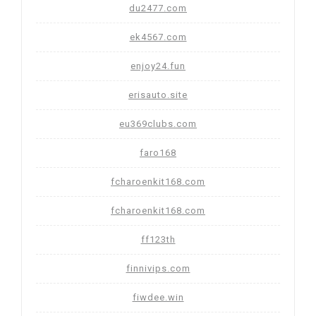
du2477.com
ek4567.com
enjoy24.fun
erisauto.site
eu369clubs.com
faro168
fcharoenkit168.com
fcharoenkit168.com
ff123th
finnivips.com
fiwdee.win