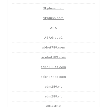
9kpluss.com
9kpluss.com
ABA
ABAGroup2
abbet789.com
acebet789.com
aden168ss.com
aden168ss.com
adm289.vip
adm289.vip
allbestbet