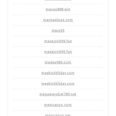
macau888.win
marinapluss.com
mars95
maxworld99.fun
maxworld99.fun
medee989.com
meekin365day.com
meekin365day.com
megawaysbet789.net
mexicanoo.com
mexicanoo.net