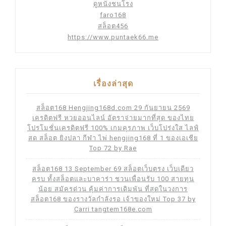
ดูหนังชนโรง
faro168
สล็อต456
https://www.puntaek66.me
เรื่องล่าสุด
สล็อต168 Hengjing168d.com 29 กันยายน 2569
เครดิตฟรี หวยออนไลน์ อัตราจ่ายมากที่สุด ของไทย
โปรโมชั่นเครดิตฟรี 100% เกมคุรภาพ เว็บโปร่งใส ไลฟ์
สด สล็อต ยิงปลา กีฬา ไพ่ hengjing168 ที่ 1 ของเอเชีย
Top 72 by Rae
สล็อต168 13 September 69 สล็อตเว็บตรง เว็บเดียว
ครบ ทั้งสล็อตและบาคาร่า ชวนเพื่อนรับ 100 สายทุน
น้อย สมัครด่วน คุ้มค่าการเดิมพัน ที่สุดในวงการ
สล็อต168 ของรางวัลกำลังรอ เจ้าของใหม่ Top 37 by
Carri tangtem168e.com