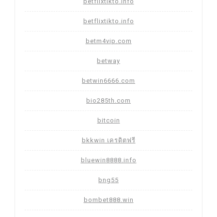
betflixtikto.info
betflixtikto.info
betm4vip.com
betway
betwin6666.com
bio285th.com
bitcoin
bkkwin เครดิตฟรี
bluewin8888.info
bng55
bombet888.win