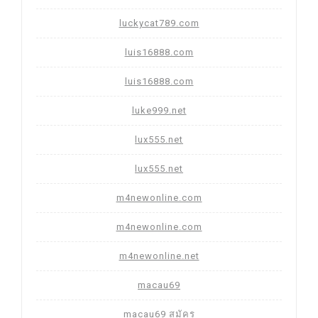
luckycat789.com
luis16888.com
luis16888.com
luke999.net
lux555.net
lux555.net
m4newonline.com
m4newonline.com
m4newonline.net
macau69
macau69 สมัคร