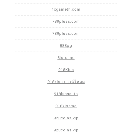
1xgameth.com
789pluss.com
789pluss.com
888pg
8lots.me
918Kiss
918kiss ดาวน์โหลด
918kissauto
918kissme
928coins.vip
928coins.vip