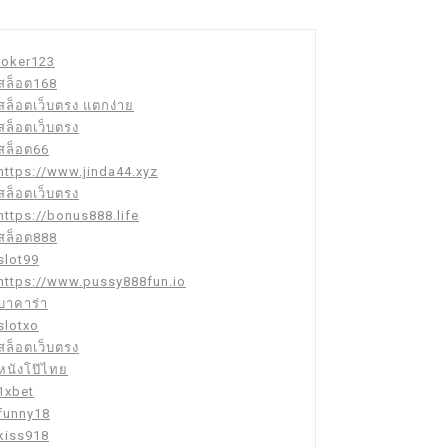
joker123
สล็อต168
สล็อตเว็บตรง แตกง่าย
สล็อตเว็บตรง
สล็อต66
https://www.jinda44.xyz
สล็อตเว็บตรง
https://bonus888.life
สล็อต888
slot99
https://www.pussy888fun.io
บาคาร่า
slotxo
สล็อตเว็บตรง
หนังโป๊ไทย
1xbet
funny18
kiss918