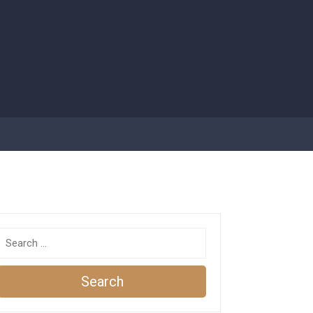
Search