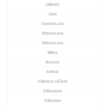
188betth
1xbet
1xgameth.com
789pluss.com
789pluss.com
888pg
8lots.me
918Kiss
918kiss ดาวน์โหลด
918kissauto
918kissme