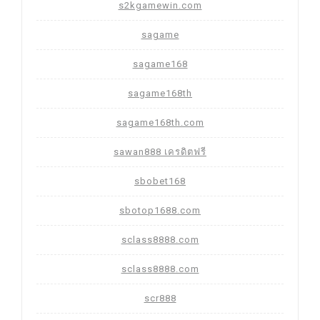
s2kgamewin.com
sagame
sagame168
sagame168th
sagame168th.com
sawan888 เครดิตฟรี
sbobet168
sbotop1688.com
sclass8888.com
sclass8888.com
scr888