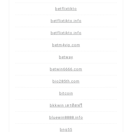
betflixtikto
betflixtikto.info
betflixtikto.info
betm4vip.com
betway
betwin6666.com
bio285th.com
bitcoin
bkkwin เครดิตฟรี
bluewin8888.info
bng55