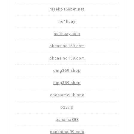
niseko168bet.net
no1huay
no1huay.com
okcasino159.com
okcasino159.com
omg369.shop
omg369.shop
onesiamclub.site
p2vvip
panama888
pananthai99.com