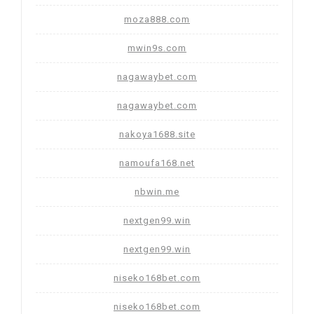
moza888.com
mwin9s.com
nagawaybet.com
nagawaybet.com
nakoya1688.site
namoufa168.net
nbwin.me
nextgen99.win
nextgen99.win
niseko168bet.com
niseko168bet.com