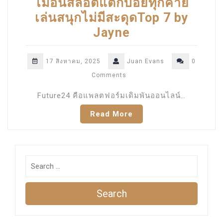
ไม่อั้นสล็อตแตกบ่อยทุกค่าย
เล่นสนุกไม่มีสะดุดTop 7 by
Jayne
17 สิงหาคม, 2025
Juan Evans
0
Comments
Future24 คือแพลตฟอร์มเดิมพันออนไลน์…
Read More
Search