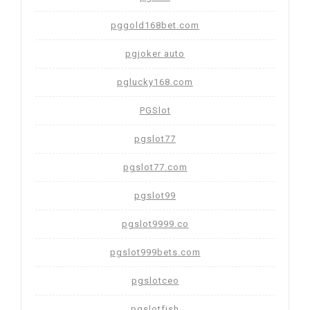
pggold168bet.com
pgjoker auto
pglucky168.com
PGSlot
pgslot77
pgslot77.com
pgslot99
pgslot9999.co
pgslot999bets.com
pgslotceo
pgslotfish