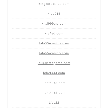
kingxxxbet123.com
kiss918
kitti999vip.com
ktv4sd.com
lala55-casino.com
lala55-casino.com
lalikabetsgame.com
lcbet444.com
lionth168.com
lionth168.com
Live22