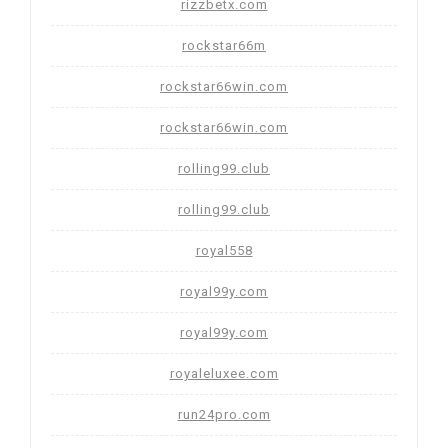
rizzbetx.com
rockstar66m
rockstar66win.com
rockstar66win.com
rolling99.club
rolling99.club
royal558
royal99y.com
royal99y.com
royaleluxee.com
run24pro.com