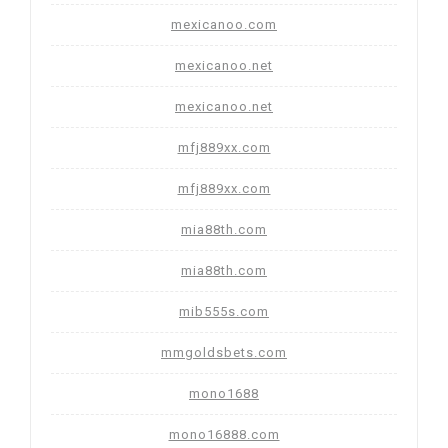
mexicanoo.com
mexicanoo.net
mexicanoo.net
mfj889xx.com
mfj889xx.com
mia88th.com
mia88th.com
mib555s.com
mmgoldsbets.com
mono1688
mono16888.com