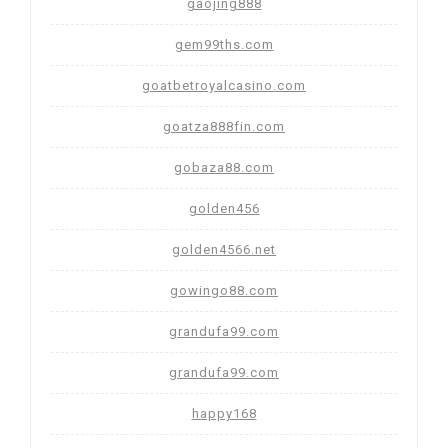
gaojing888
gem99ths.com
goatbetroyalcasino.com
goatza888fin.com
gobaza88.com
golden456
golden4566.net
gowingo88.com
grandufa99.com
grandufa99.com
happy168