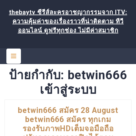
Skip
to
thebaytv ซีรีส์ละครอาชญากรรมจาก ITV:
content
ความคุ้มค่าของเรื่องราวที่น่าติดตาม ทีวี
ออนไลน์ ดูฟรีทุกช่อง ไม่มีค่าสมาชิก
Open
Button
ป้ายกำกับ:
betwin666
เข้าสู่ระบบ
betwin666 สมัคร 28 August
betwin666 สมัคร ทุกเกม
รองรับภาพHDเต็มจอมือถือ