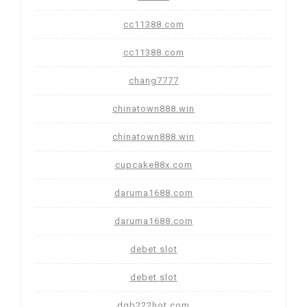
cc11388.com
cc11388.com
chang7777
chinatown888.win
chinatown888.win
cupcake88x.com
daruma1688.com
daruma1688.com
debet slot
debet slot
dgb222hot.com