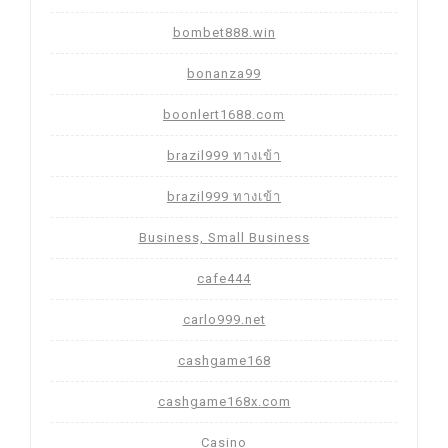
bombet888.win
bonanza99
boonlert1688.com
brazil999 ทางเข้า
brazil999 ทางเข้า
Business, Small Business
cafe444
carlo999.net
cashgame168
cashgame168x.com
Casino