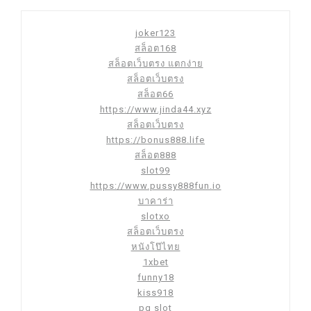
joker123
สล็อต168
สล็อตเว็บตรง แตกง่าย
สล็อตเว็บตรง
สล็อต66
https://www.jinda44.xyz
สล็อตเว็บตรง
https://bonus888.life
สล็อต888
slot99
https://www.pussy888fun.io
บาคาร่า
slotxo
สล็อตเว็บตรง
หนังโป๊ไทย
1xbet
funny18
kiss918
pg slot