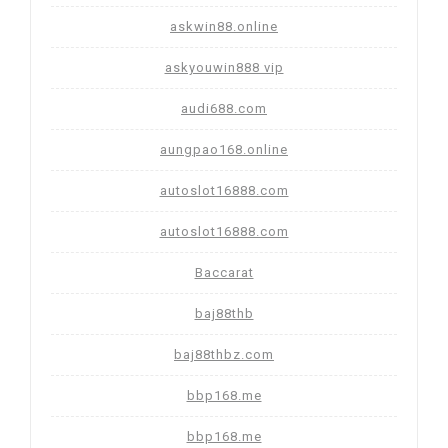
askwin88.online
askyouwin888 vip
audi688.com
aungpao168.online
autoslot16888.com
autoslot16888.com
Baccarat
baj88thb
baj88thbz.com
bbp168.me
bbp168.me