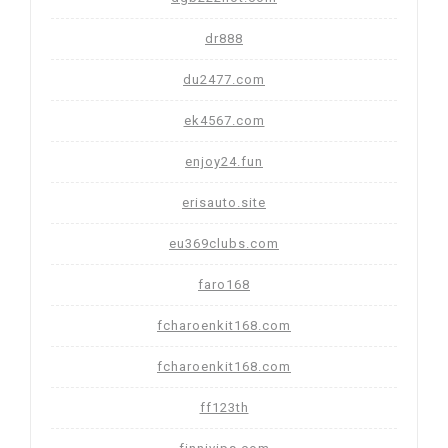
dr888
du2477.com
ek4567.com
enjoy24.fun
erisauto.site
eu369clubs.com
faro168
fcharoenkit168.com
fcharoenkit168.com
ff123th