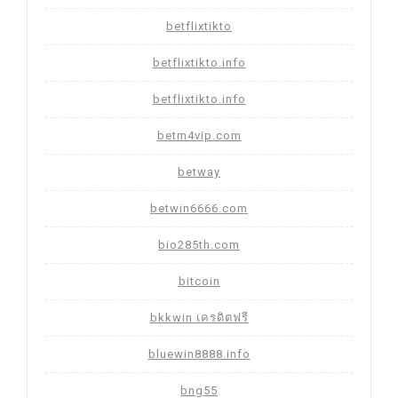
betflixtikto
betflixtikto.info
betflixtikto.info
betm4vip.com
betway
betwin6666.com
bio285th.com
bitcoin
bkkwin เครดิตฟรี
bluewin8888.info
bng55