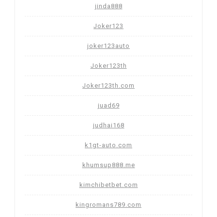
jinda888
Joker123
joker123auto
Joker123th
Joker123th.com
juad69
judhai168
k1gt-auto.com
khumsup888.me
kimchibetbet.com
kingromans789.com