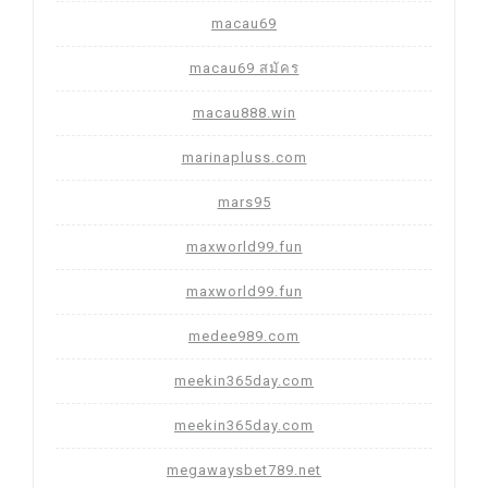
macau69
macau69 สมัคร
macau888.win
marinapluss.com
mars95
maxworld99.fun
maxworld99.fun
medee989.com
meekin365day.com
meekin365day.com
megawaysbet789.net