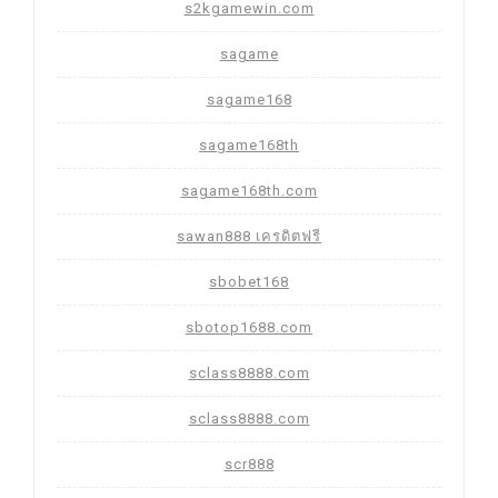
s2kgamewin.com
sagame
sagame168
sagame168th
sagame168th.com
sawan888 เครดิตฟรี
sbobet168
sbotop1688.com
sclass8888.com
sclass8888.com
scr888