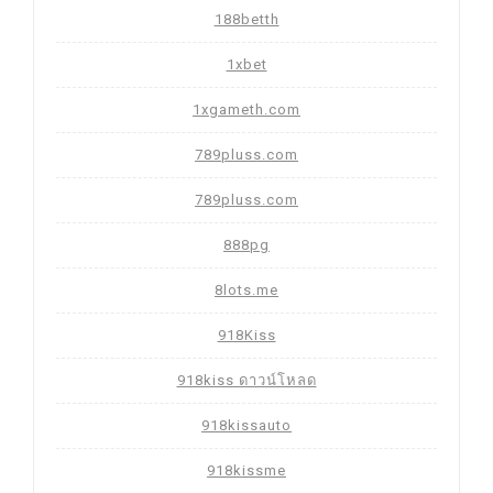
188betth
1xbet
1xgameth.com
789pluss.com
789pluss.com
888pg
8lots.me
918Kiss
918kiss ดาวน์โหลด
918kissauto
918kissme