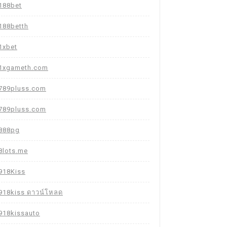
188bet
188betth
1xbet
1xgameth.com
789pluss.com
789pluss.com
888pg
8lots.me
918Kiss
918kiss ดาวน์โหลด
918kissauto