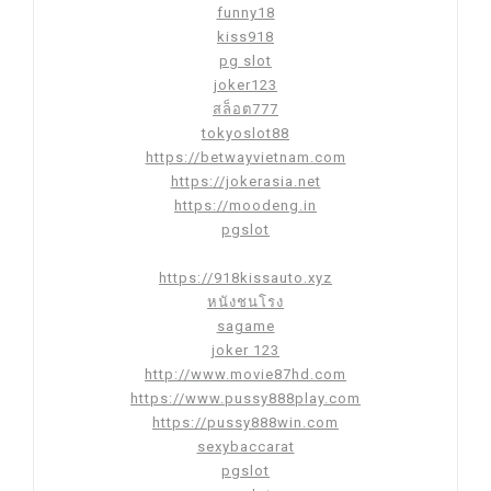
funny18
kiss918
pg slot
joker123
สล็อต777
tokyoslot88
https://betwayvietnam.com
https://jokerasia.net
https://moodeng.in
pgslot
https://918kissauto.xyz
หนังชนโรง
sagame
joker 123
http://www.movie87hd.com
https://www.pussy888play.com
https://pussy888win.com
sexybaccarat
pgslot