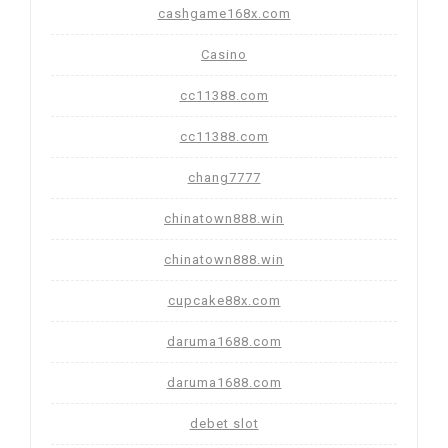
cashgame168x.com
Casino
cc11388.com
cc11388.com
chang7777
chinatown888.win
chinatown888.win
cupcake88x.com
daruma1688.com
daruma1688.com
debet slot