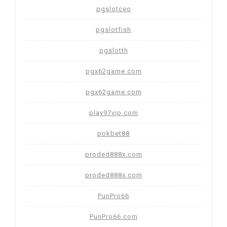
pgslotceo
pgslotfish
pgslotth
pgx62game.com
pgx62game.com
play97vip.com
pokbet88
proded888x.com
proded888x.com
PunPro66
PunPro66.com