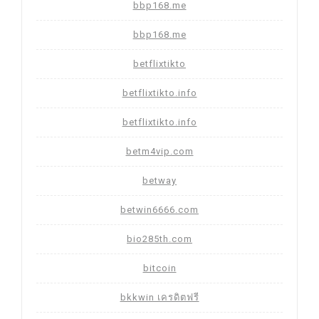
bbp168.me
bbp168.me
betflixtikto
betflixtikto.info
betflixtikto.info
betm4vip.com
betway
betwin6666.com
bio285th.com
bitcoin
bkkwin เครดิตฟรี