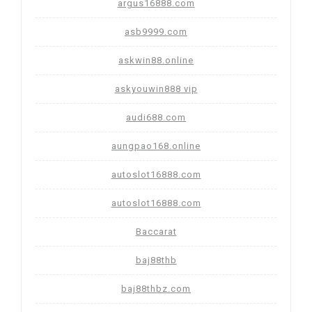
argus16888.com
asb9999.com
askwin88.online
askyouwin888 vip
audi688.com
aungpao168.online
autoslot16888.com
autoslot16888.com
Baccarat
baj88thb
baj88thbz.com