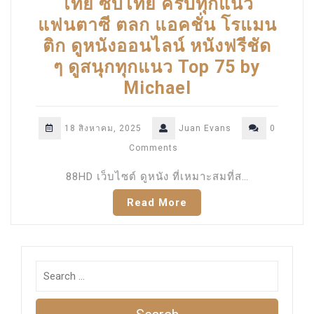
ไทย ซับไทย ครบทุกแนว
แฟนตาซี ตลก แอคชั่น โรแมน
ติก ดูหนังออนไลน์ หนังฟรีชัด
ๆ ดูสนุกทุกแนว Top 75 by
Michael
18 สิงหาคม, 2025
Juan Evans
0
Comments
88HD เว็บไซต์ ดูหนัง ที่เหมาะสมที่ส…
Read More