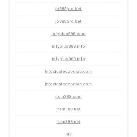
ib888pro.bet
ib888pro.bet
infyplus888.com
infyplus888.info
infyplus888.info
Intoxicatedzodiac.com
Intoxicatedzodiac.com
item388.com
item388.net
item388.net
jav