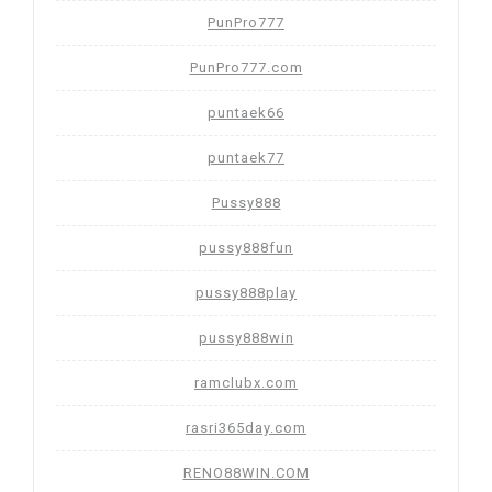
PunPro777
PunPro777.com
puntaek66
puntaek77
Pussy888
pussy888fun
pussy888play
pussy888win
ramclubx.com
rasri365day.com
RENO88WIN.COM