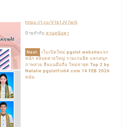
https://t.co/V1b1JV7wI5
ป้ายกำกับ:
สวนสุนันทา
Next:
เว็บเปิดใหม่ pgslot websiteแจก
หนัก สล็อตค่ายใหญ่ รวมเกมฮิต แตกสนุก
ภาพสวย ลื่นบนมือถือ ใหม่ล่าสุด Top 2 by
Natalie pgslotfish4.com 14 FEB 2026
พนัน