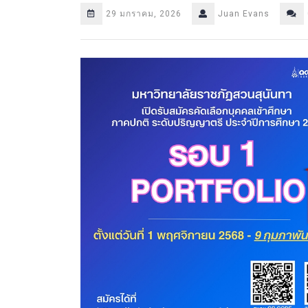
29 มกราคม, 2026
Juan Evans