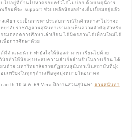
บไปอยู่ที่บ้านไปหาครอบครัวได้ไม่บ่อย ด้วยเหตุนี้การ
็พร้อมที่จะ support ช่วยเหลือน้องอย่างเต็มเปี่ยมอยู่แล้ว
างเดียว จะเป็นการหาประสบการณ์ในด้านต่างๆไม่ว่าจะ
าวิทยาลัยราชภัฏสวนสุนันทาเรามองเห็นความสำคัญสำหรับ
กรรมตลอดการศึกษาเล่าเรียน ได้มิตรภาพได้เพื่อนใหม่ได้
ุนเพื่อการศึกษาด้วย
 ได้มีคำแนะนำว่าทำยังไงให้น้องสามารถเรียนไปด้วย
วินัยทำให้น้องๆประสบความสำเร็จสำหรับในการเรียน ได้
นด้วย มหาวิทยาลัยราชภัฏสวนสุนันทาเป็นสถาบันที่มุ่ง
อมเพรียงในทุกๆด้านเพื่อจุดมุ่งหมายในอนาคต
u.ac.th 10 ม.ค. 69 Vera ฝึกงานสวนสุนันทา
สวนสุนันทา