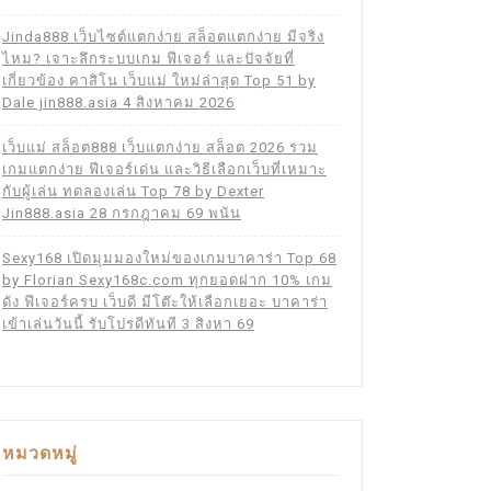
Jinda888 เว็บไซต์แตกง่าย สล็อตแตกง่าย มีจริง
ไหม? เจาะลึกระบบเกม ฟีเจอร์ และปัจจัยที่
เกี่ยวข้อง คาสิโน เว็บแม่ ใหม่ล่าสุด Top 51 by
Dale jin888.asia 4 สิงหาคม 2026
เว็บแม่ สล็อต888 เว็บแตกง่าย สล็อต 2026 รวม
เกมแตกง่าย ฟีเจอร์เด่น และวิธีเลือกเว็บที่เหมาะ
กับผู้เล่น ทดลองเล่น Top 78 by Dexter
Jin888.asia 28 กรกฎาคม 69 พนัน
Sexy168 เปิดมุมมองใหม่ของเกมบาคาร่า Top 68
by Florian Sexy168c.com ทุกยอดฝาก 10% เกม
ดัง ฟีเจอร์ครบ เว็บดี มีโต๊ะให้เลือกเยอะ บาคาร่า
เข้าเล่นวันนี้ รับโปรดีทันที 3 สิงหา 69
หมวดหมู่