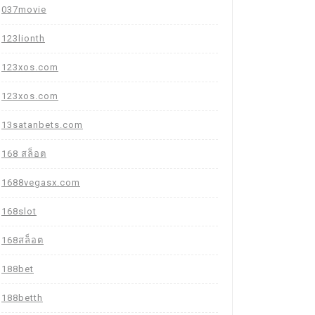
037movie
123lionth
123xos.com
123xos.com
13satanbets.com
168 สล็อต
1688vegasx.com
168slot
168สล็อต
188bet
188betth