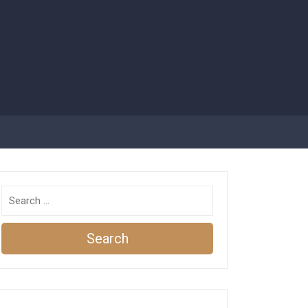
Search