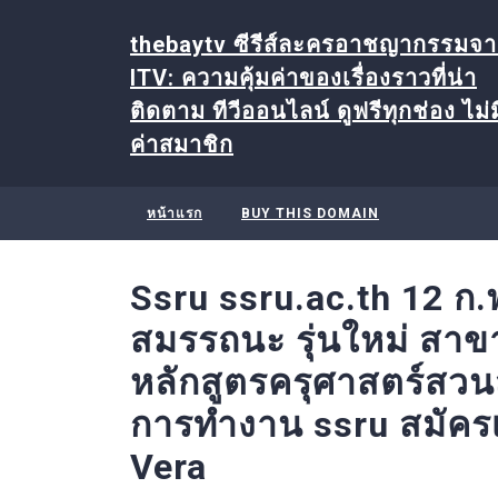
Skip
to
thebaytv ซีรีส์ละครอาชญากรรมจ
content
ITV: ความคุ้มค่าของเรื่องราวที่น่า
ติดตาม ทีวีออนไลน์ ดูฟรีทุกช่อง ไม่ม
ค่าสมาชิก
หน้าแรก
BUY THIS DOMAIN
Ssru ssru.ac.th 12 ก.พ
สมรรถนะ รุ่นใหม่ สา
หลักสูตรครุศาสตร์สวน
การทำงาน ssru สมัคร
Vera