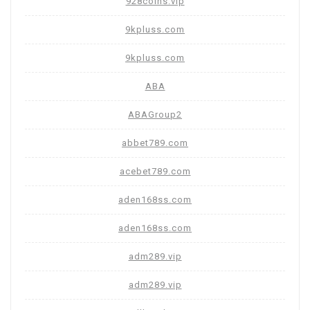
928coins.vip
9kpluss.com
9kpluss.com
ABA
ABAGroup2
abbet789.com
acebet789.com
aden168ss.com
aden168ss.com
adm289.vip
adm289.vip