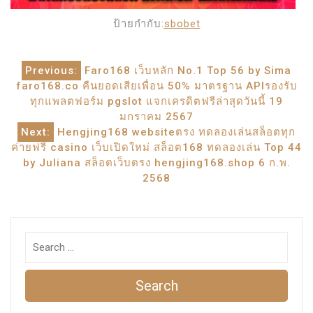
ป้ายกำกับ:
sbobet
แนะแนว
Previous:
Faro168 เว็บหลัก No.1 Top 56 by Sima
faro168.co คืนยอดเสียเพื่อน 50% มาตรฐาน APIรองรับ
เรื่อง
ทุกแพลตฟอร์ม pgslot แจกเครดิตฟรีล่าสุดวันนี้ 19
มกราคม 2567
Next:
Hengjing168 websiteตรง ทดลองเล่นสล็อตทุก
ค่ายฟรี casino เว็บเปิดใหม่ สล็อต168 ทดลองเล่น Top 44
by Juliana สล็อตเว็บตรง hengjing168.shop 6 ก.พ.
2568
Search