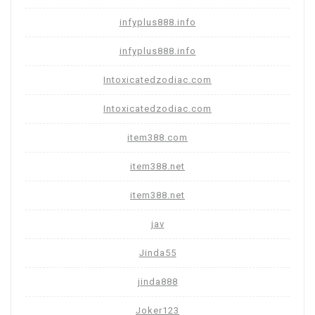
infyplus888.info
infyplus888.info
Intoxicatedzodiac.com
Intoxicatedzodiac.com
item388.com
item388.net
item388.net
jav
Jinda55
jinda888
Joker123