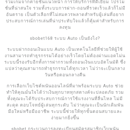
รวมเกมจากค่ายชั้นแนวหน้า การให้บริการที่ดีเยี่ยม โปรโม
ชั่นที่น่าสนใจ รวมทั้งระบบการฝาก-ถอนที่รวดเร็วแล้วก็ไม่มี
อันตราย เป็นตัวเลือกที่ไม่สมควรพลาดสำหรับผู้เล่นที่อยาก
ประสบการณ์การเล่นที่น่าประทับใจแล้วก็คุ้มค่าสำหรับการ
ลงทุน
sbobet168 ระบบ Auto เป็นยังไง?
ระบบฝากถอนเงินแบบ Auto เป็นเทคโนโลยีที่ช่วยให้ผู้ใช้
งานสามารถทำธุรกรรมได้อย่างเร็วโดยไม่ต้องผ่านแอดไม่น
ระบบนี้รองรับอีกทั้งการฝากรวมทั้งถอนเงินแบบอัตโนมัติ ซึ่ง
แปลว่าคุณสามารถทำธุรกรรมได้ทุกเวลา ไม่ว่าจะเป็นกลาง
วันหรือตอนกลางคืน
การเลือกเว็บไซต์พนันออนไลน์ที่มาพร้อมระบบ Auto ช่วย
ทำให้คุณมั่นใจได้ว่าเงินทุกบาททุกสตางค์จะปลอดภัย รวม
ทั้งคุณจะได้รับประสบการณ์การใช้แรงงานที่ลื่นไหล ไม่มี
สะดุด ตอบโจทย์ผู้เล่นทุกระดับ ไม่ว่าคุณจะเป็นนักเดิมพัน
มือใหม่หรือมืออาชีพ ระบบนี้ช่วยให้ทุกขั้นตอนสบายและ
ง่ายมากยิ่งขึ้น
sbobet กระบวนการลงทะเบียนสมัครสมาชิกเว็บพนัน