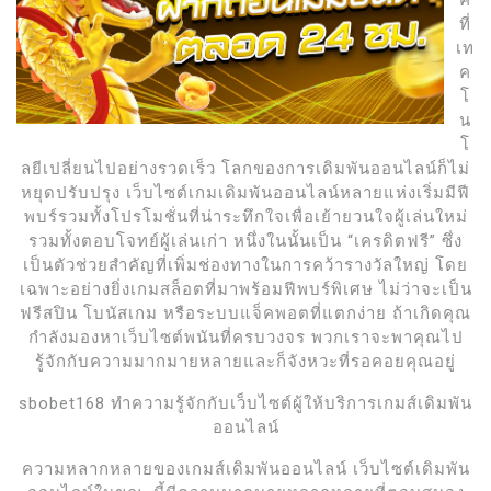
ที่
เท
ค
โ
น
โ
ลยีเปลี่ยนไปอย่างรวดเร็ว โลกของการเดิมพันออนไลน์ก็ไม่
หยุดปรับปรุง เว็บไซต์เกมเดิมพันออนไลน์หลายแห่งเริ่มมีฟี
พบร์รวมทั้งโปรโมชั่นที่น่าระทึกใจเพื่อเย้ายวนใจผู้เล่นใหม่
รวมทั้งตอบโจทย์ผู้เล่นเก่า หนึ่งในนั้นเป็น “เครดิตฟรี” ซึ่ง
เป็นตัวช่วยสำคัญที่เพิ่มช่องทางในการคว้ารางวัลใหญ่ โดย
เฉพาะอย่างยิ่งเกมสล็อตที่มาพร้อมฟีพบร์พิเศษ ไม่ว่าจะเป็น
ฟรีสปิน โบนัสเกม หรือระบบแจ็คพอตที่แตกง่าย ถ้าเกิดคุณ
กำลังมองหาเว็บไซต์พนันที่ครบวงจร พวกเราจะพาคุณไป
รู้จักกับความมากมายหลายและก็จังหวะที่รอคอยคุณอยู่
sbobet168 ทำความรู้จักกับเว็บไซต์ผู้ให้บริการเกมส์เดิมพัน
ออนไลน์
ความหลากหลายของเกมส์เดิมพันออนไลน์ เว็บไซต์เดิมพัน