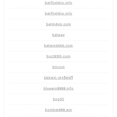
betflixtikto.info
betflixtikto.info
betm4vip.com
betway
betwin6666.com
bio285th.com
bitcoin
bkkwin เครดิตฟรี
bluewin8888.info
bng55
bombet888.win