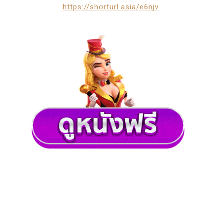
https://shorturl.asia/e6njv