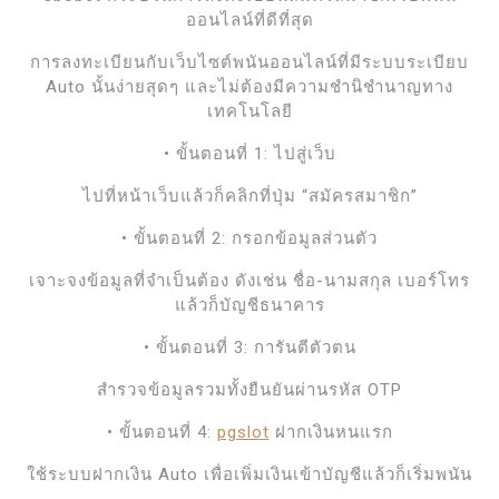
ออนไลน์ที่ดีที่สุด
การลงทะเบียนกับเว็บไซต์พนันออนไลน์ที่มีระบบระเบียบ
Auto นั้นง่ายสุดๆ และไม่ต้องมีความชำนิชำนาญทาง
เทคโนโลยี
• ขั้นตอนที่ 1: ไปสู่เว็บ
ไปที่หน้าเว็บแล้วก็คลิกที่ปุ่ม “สมัครสมาชิก”
• ขั้นตอนที่ 2: กรอกข้อมูลส่วนตัว
เจาะจงข้อมูลที่จำเป็นต้อง ดังเช่น ชื่อ-นามสกุล เบอร์โทร
แล้วก็บัญชีธนาคาร
• ขั้นตอนที่ 3: การันตีตัวตน
สำรวจข้อมูลรวมทั้งยืนยันผ่านรหัส OTP
• ขั้นตอนที่ 4:
pgslot
ฝากเงินหนแรก
ใช้ระบบฝากเงิน Auto เพื่อเพิ่มเงินเข้าบัญชีแล้วก็เริ่มพนัน