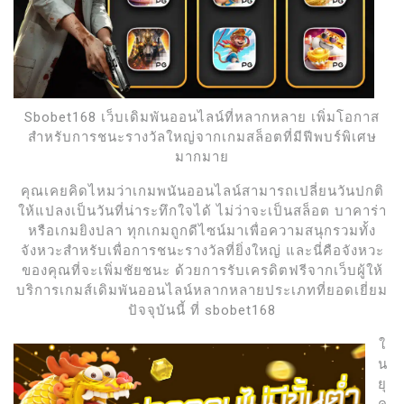
Sbobet168 เว็บเดิมพันออนไลน์ที่หลากหลาย เพิ่มโอกาส
สำหรับการชนะรางวัลใหญ่จากเกมสล็อตที่มีฟีพบร์พิเศษ
มากมาย
คุณเคยคิดไหมว่าเกมพนันออนไลน์สามารถเปลี่ยนวันปกติ
ให้แปลงเป็นวันที่น่าระทึกใจได้ ไม่ว่าจะเป็นสล็อต บาคาร่า
หรือเกมยิงปลา ทุกเกมถูกดีไซน์มาเพื่อความสนุกรวมทั้ง
จังหวะสำหรับเพื่อการชนะรางวัลที่ยิ่งใหญ่ และนี่คือจังหวะ
ของคุณที่จะเพิ่มชัยชนะ ด้วยการรับเครดิตฟรีจากเว็บผู้ให้
บริการเกมส์เดิมพันออนไลน์หลากหลายประเภทที่ยอดเยี่ยม
ปัจจุบันนี้ ที่ sbobet168
ใ
น
ยุ
ค