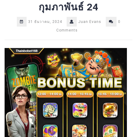
กุมภาพันธ์ 24
31 ธันวาคม, 2024
Juan Evans
0
Comments