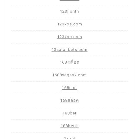
123lionth
123xos.com
123xos.com
13satanbets.com
168 สล็อต
1688vegasx.com
168slot
168สล็อต
188bet
188betth
1xbet