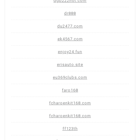
dgb222hot.com
dr888
du2477.com
ek4567.com
enjoy24.fun
erisauto.site
eu369clubs.com
faro168
fcharoenkit168.com
fcharoenkit168.com
ff123th