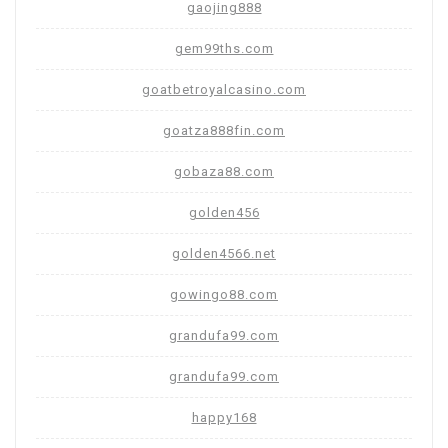
gaojing888
gem99ths.com
goatbetroyalcasino.com
goatza888fin.com
gobaza88.com
golden456
golden4566.net
gowingo88.com
grandufa99.com
grandufa99.com
happy168