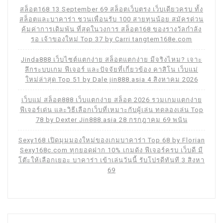
สล็อต168 13 September 69 สล็อตเว็บตรง เว็บเดียวครบ ทั้ง
สล็อตและบาคาร่า ชวนเพื่อนรับ 100 สายทุนน้อย สมัครด่วน
คุ้มค่าการเดิมพัน ที่สุดในวงการ สล็อต168 ของรางวัลกำลัง
รอ เจ้าของใหม่ Top 37 by Carri tangtem168e.com
Jinda888 เว็บไซต์แตกง่าย สล็อตแตกง่าย มีจริงไหม? เจาะ
ลึกระบบเกม ฟีเจอร์ และปัจจัยที่เกี่ยวข้อง คาสิโน เว็บแม่
ใหม่ล่าสุด Top 51 by Dale jin888.asia 4 สิงหาคม 2026
เว็บแม่ สล็อต888 เว็บแตกง่าย สล็อต 2026 รวมเกมแตกง่าย
ฟีเจอร์เด่น และวิธีเลือกเว็บที่เหมาะกับผู้เล่น ทดลองเล่น Top
78 by Dexter Jin888.asia 28 กรกฎาคม 69 พนัน
Sexy168 เปิดมุมมองใหม่ของเกมบาคาร่า Top 68 by Florian
Sexy168c.com ทุกยอดฝาก 10% เกมดัง ฟีเจอร์ครบ เว็บดี มี
โต๊ะให้เลือกเยอะ บาคาร่า เข้าเล่นวันนี้ รับโปรดีทันที 3 สิงหา
69