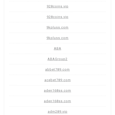
928coins.vip
928coins.vip
9kpluss.com
9kpluss.com
ABA
ABAGroup2
abbet789.com
acebet789.com
aden168ss.com
aden168ss.com
adm289.vip