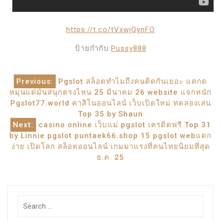
https://t.co/tVxwjQynFO
ป้ายกำกับ:
Pussy888
แนะแนว
Previous:
Pgslot สล็อตทำไมถึงคนติดกันเยอะ แค่กด
หมุนแต่มันสนุกตรงไหน 25 มีนาคม 26 website แจกหนัก
เรื่อง
Pgslot77.world คาสิโนออนไลน์ เว็บเปิดใหม่ ทดลองเล่น
Top 35 by Shaun
Next:
casino online เว็บแม่ pgslot เครดิตฟรี Top 31
by Linnie pgslot puntaek66.shop 15 pgslot webแตก
ง่าย เปิดโลก สล็อตออนไลน์ เกมมาแรงที่คนไทยนิยมที่สุด
ธ.ค. 25