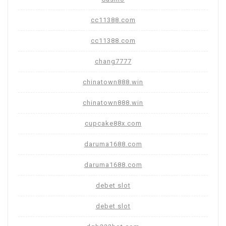
cc11388.com
cc11388.com
chang7777
chinatown888.win
chinatown888.win
cupcake88x.com
daruma1688.com
daruma1688.com
debet slot
debet slot