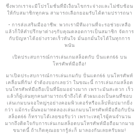
ซึ่งพวกเราจะมีโปรโมชั่นที่มีเงื่อนไขกระจ่างและไม่ซับซ้อน
ให้กับสมาชิกทุกคน สามารถเลือกยอมรับได้ตามปรารถนา
• การส่งเสริมมืออาชีพ: พวกเรามีทีมงานที่จะรอช่วยเหลือ
แล้วก็ให้คำปรึกษาต่างๆกับคุณตลอดการเป็นสมาชิก จัดการ
กับปัญหาได้อย่างรวดเร็วทันใจ มั่นอกมั่นใจได้ในทุกการ
พนัน
เปิดประสบการณ์การเล่นเกมสล็อตกับ ปั่นแตก66 บน
โทรศัพท์มือถือ!
มาเปิดประสบการณ์การเล่นเกมกับ ปั่นแตก66 บนโทรศัพท์
เคลื่อนที่กัน! จำต้องบอกเลยว่า ในขณะนี้ การเล่นเกมสล็อต
บนโทรศัพท์มือถือเป็นที่นิยมอย่างมาก เพราะมันสะดวก เร็ว
แล้วก็ผู้เล่นทุกคนสามารถเข้าถึงได้ ตัวผมเองเป็นคนที่ชอบ
เล่นเกมบนจอใหญ่ๆอย่างคอมพิวเตอร์หรือแล็ปท็อปมากยิ่ง
กว่า แม้กระนั้นพอมาทดลองเล่นเกมบนโทรศัพท์มือถือกับปั่น
สล็อต66 ก็ทราบได้เลยขอรับว่า เพราะเหตุไรผู้คนจำนวน
มากถึงติดใจกับการเล่นเกมสล็อตบนโทรศัพท์มือถือมากมาย
ขนาดนี้ ถ้าเกิดคุณอยากรู้ล่ะก็ มาลองกันเลยครับผม!