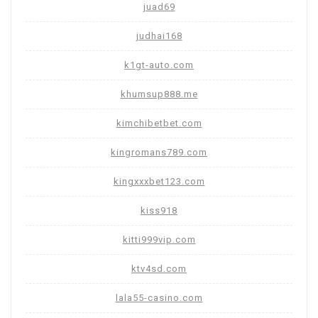
juad69
judhai168
k1gt-auto.com
khumsup888.me
kimchibetbet.com
kingromans789.com
kingxxxbet123.com
kiss918
kitti999vip.com
ktv4sd.com
lala55-casino.com