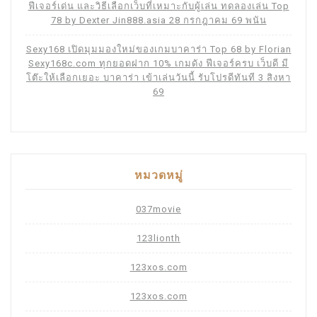
ฟีเจอร์เด่น และวิธีเลือกเว็บที่เหมาะกับผู้เล่น ทดลองเล่น Top
78 by Dexter Jin888.asia 28 กรกฎาคม 69 พนัน
Sexy168 เปิดมุมมองใหม่ของเกมบาคาร่า Top 68 by Florian
Sexy168c.com ทุกยอดฝาก 10% เกมดัง ฟีเจอร์ครบ เว็บดี มี
โต๊ะให้เลือกเยอะ บาคาร่า เข้าเล่นวันนี้ รับโปรดีทันที 3 สิงหา
69
หมวดหมู่
037movie
123lionth
123xos.com
123xos.com