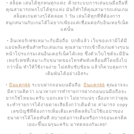
• สล็อต เล่นได้ทุกหนทุกแห่ง: ด้วยระบบการเล่นบนมือถือที่
คุณสามารถพกไปได้ทุกแห่ง มันก็ทำให้คุณสามารถเล่นเกม
สล็อตเกมต่างๆได้ตลอด 1 วัน เล่นได้ทุกที่ที่ต้องการ
สนุกสนานกับเกมได้ไม่ยากเพียงแค่เชื่อมต่อกับอินเทอร์เน็ต
แค่นั้น
• อินเทอร์เฟซเหมาะกับมือถือ: ปกติแล้ว เว็บของเรามิได้มี
แอปพลิเคชั่นสำหรับเล่นเกม คุณสามารถเข้าถึงเกมต่างๆบน
หน้าโปรแกรมเล่นอินเตอร์เน็ตได้เลย ซึ่งตัวเว็บไซต์จะมีอิน
เทอร์เฟซที่เหมาะกับขนาดของโทรศัพท์เคลื่อนที่โดยยิ่งไป
กว่านั้น ทำให้ใช้งานง่าย ไม่สลับซับซ้อน แล้วก็ควบคุมการ
เดิมพันได้อย่างอิสระ
•
ปั่นแตก66
ระบบฝากถอนบนมือถือ:
ปั่นแตก66
คุณอาจจะ
มีความคิดว่า แนวทางการทำรายการฝากถอนบนมือถือจะ
ยากใช่ไหมนะครับ บอกเลยว่า ไม่ยากแน่ๆ เนื่องจากว่าคุณ
จะทำรายการได้ง่ายดายเสียยิ่งกว่าเดิมด้วย สามารถ copy
เลขบัญชีที่ต้องการเพิ่มเติมเครดิตสลับไปใช้แอปฯของ
ธนาคารได้โดยทันที สบายต่อการเติมหรือการถอนเครดิต
เยอะขึ้นแน่ๆนะครับ มาทดลองกันเลย!