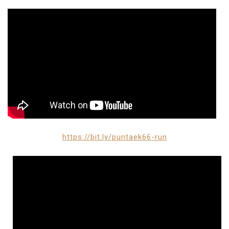
https://bit.ly/puntaek66-run