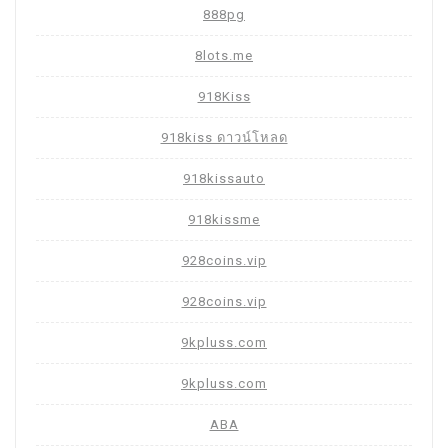
888pg
8lots.me
918Kiss
918kiss ดาวน์โหลด
918kissauto
918kissme
928coins.vip
928coins.vip
9kpluss.com
9kpluss.com
ABA