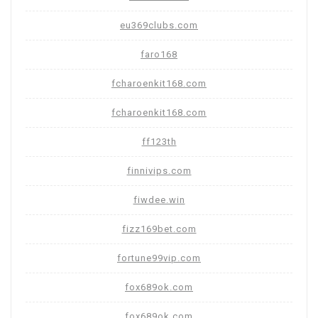
eu369clubs.com
faro168
fcharoenkit168.com
fcharoenkit168.com
ff123th
finnivips.com
fiwdee.win
fizz169bet.com
fortune99vip.com
fox689ok.com
fox689ok.com