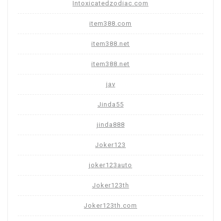
Intoxicatedzodiac.com
item388.com
item388.net
item388.net
jav
Jinda55
jinda888
Joker123
joker123auto
Joker123th
Joker123th.com