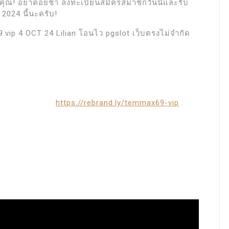
บคุณ! อย่าคอยช้า ลงทะเบียนสมัครสมาชิกวันนี้และรับ
 2024 นี้นะครับ!
.vip 4 OCT 24 Lilian โอนไว pgslot เว็บตรงไม่จำกัด
https://rebrand.ly/temmax69-vip