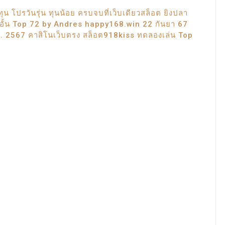
น โปรวันรุ่น ทุนน้อย ครบจบที่เว็บเดียวสล็อต ยิงปลา
ม่อั้น Top 72 by Andres happy168.win 22 กันยา 67
. 2567 คาสิโนเว็บตรง สล็อต918kiss ทดลองเล่น Top