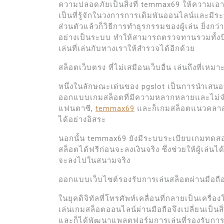
ความปลอดภัยเป็นสิ่งที่ temmax69 ให้ความเอาใจ
เป็นที่รู้จักในวงการการเดิมพันออนไลน์และมีร
ส่วนตัวแล้วก็วิธีการทำธุรกรรมของผู้เล่น ยิ่งกว
อย่างเป็นระบบ ทำให้สามารถตรวจทานรวมทั้งป้อง
เล่นที่เล่นกับทางเราให้สำรวจได้อีกด้วย
สล็อตเว็บตรง ที่ไม่เสมือนเว็บอื่น เล่นถึงที่เหมาะนี
หนึ่งในลักษณะเด่นของ pgslot เป็นการนำเสนอป
ออกแบบเกมสล็อตที่มีความหลากหลายและไม่จำเ
แฟนตาซี,
temmax69
และก็เกมสล็อตแนวคลาสสิ
ได้อย่างอิสระ
นอกนั้น temmax69 ยังมีระบบระเบียบเกมทดสอ
สล็อตได้ฟรีก่อนจะลงเงินจริง ซึ่งช่วยให้ผู้เล่
จะลงไปในสนามจริง
ออกแบบเว็บไซต์รองรับการเล่นสล็อตผ่านมือถือ
ในยุคดิจิทัลที่โทรศัพท์เคลื่อนที่กลายเป็นเคร
เล่นเกมสล็อตออนไลน์ผ่านมือถือจึงเปลี่ยนเป็นสิ่
และก็ได้พัฒนาแพลตฟอร์มการเล่นที่รองรับการ