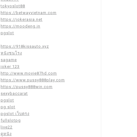
tokyoslot88
https://betwayvietnam.com
https://jokerasia.net
https://moodeng.in
pgslot
https://918kissauto.xyz
หนังชนโรง
sagame
joker 123
http://www.movie87hd.com
https://www.pussy888play.com
https://pussy888win.com
sexybaccarat
pgslot
pg slot
pgslot เว็บตรง
fullslotpg
live22
ดูหนัง