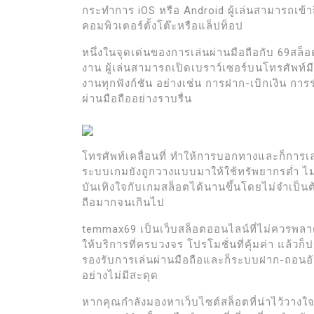
กระทำการ iOS หรือ Android ผู้เล่นสามารถเข้า
คอมพิวเตอร์ตั้งโต๊ะหรือแล็ปท็อป
หนึ่งในจุดเด่นของการเล่นผ่านมือถือกับ 69สล
งาน ผู้เล่นสามารถเปิดเบราว์เซอร์บนโทรศัพท์มื
งานทุกฟังก์ชัน อย่างเช่น การฝาก-เบิกเงิน ก
ผ่านมือถืออย่างราบรื่น
โทรศัพท์เคลื่อนที่ ทำให้การบอกทางและก็การเล่
ระบบเกมยังถูกวางแบบมาให้ใช้ทรัพยากรต่ำ ไม่เ
บันเทิงใจกับเกมสล็อตได้นานขึ้นโดยไม่จำเป็นต
ถือมากจนเกินไป
temmax69 เป็นเว็บสล็อตออนไลน์ที่ไม่ควรพลาดใ
ให้บริการที่ครบวงจร โปรโมชั่นที่คุ้มค่า แล้วก
รองรับการเล่นผ่านมือถือและก็ระบบฝาก-ถอนอัตโ
อย่างไม่มีสะดุด
หากคุณกำลังมองหาเว็บไซต์สล็อตที่น่าไว้วา