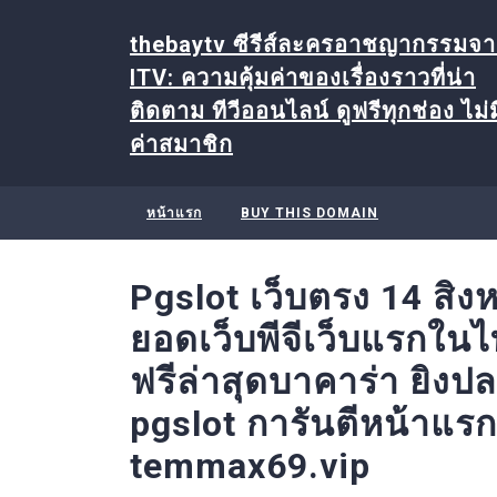
Skip
to
thebaytv ซีรีส์ละครอาชญากรรมจ
content
ITV: ความคุ้มค่าของเรื่องราวที่น่า
ติดตาม ทีวีออนไลน์ ดูฟรีทุกช่อง ไม่ม
ค่าสมาชิก
หน้าแรก
BUY THIS DOMAIN
Pgslot เว็บตรง 14 สิ
ยอดเว็บพีจีเว็บแรกใน
ฟรีล่าสุดบาคาร่า ยิงป
pgslot การันตีหน้าแรก
temmax69.vip