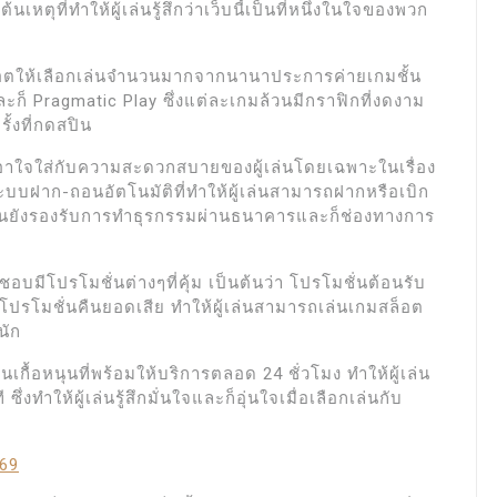
ี่ทำให้ผู้เล่นรู้สึกว่าเว็บนี้เป็นที่หนึ่งในใจของพวก
ล็อตให้เลือกเล่นจำนวนมากจากนานาประการค่ายเกมชั้น
และก็ Pragmatic Play ซึ่งแต่ละเกมล้วนมีกราฟิกที่งดงาม
ครั้งที่กดสปิน
เอาใจใส่กับความสะดวกสบายของผู้เล่นโดยเฉพาะในเรื่อง
บบฝาก-ถอนอัตโนมัติที่ทำให้ผู้เล่นสามารถฝากหรือเบิก
กนั้นยังรองรับการทำธุรกรรมผ่านธนาคารและก็ช่องทางการ
บมีโปรโมชั่นต่างๆที่คุ้ม เป็นต้นว่า โปรโมชั่นต้อนรับ
งโปรโมชั่นคืนยอดเสีย ทำให้ผู้เล่นสามารถเล่นเกมสล็อต
นัก
กื้อหนุนที่พร้อมให้บริการตลอด 24 ชั่วโมง ทำให้ผู้เล่น
งทำให้ผู้เล่นรู้สึกมั่นใจและก็อุ่นใจเมื่อเลือกเล่นกับ
ต69