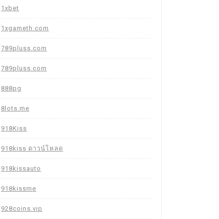
1xbet
1xgameth.com
789pluss.com
789pluss.com
888pg
8lots.me
918Kiss
918kiss ดาวน์โหลด
918kissauto
918kissme
928coins.vip