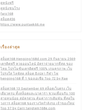
ดูหนังฟรี
ดูหนังชนโรง
faro168
สล็อต456
https://www.puntaek66.me
เรื่องล่าสุด
สล็อต168 Hengjing168d.com 29 กันยายน 2569
เครดิตฟรี หวยออนไลน์ อัตราจ่ายมากที่สุด ของ
ไทย โปรโมชั่นเครดิตฟรี 100% เกมคุรภาพ เว็บ
โปร่งใส ไลฟ์สด สล็อต ยิงปลา กีฬา ไพ่
hengjing168 ที่ 1 ของเอเชีย Top 72 by Rae
สล็อต168 13 September 69 สล็อตเว็บตรง เว็บ
เดียวครบ ทั้งสล็อตและบาคาร่า ชวนเพื่อนรับ 100
สายทุนน้อย สมัครด่วน คุ้มค่าการเดิมพัน ที่สุดใน
วงการ สล็อต168 ของรางวัลกำลังรอ เจ้าของใหม่
Top 37 by Carri tangtem168e.com