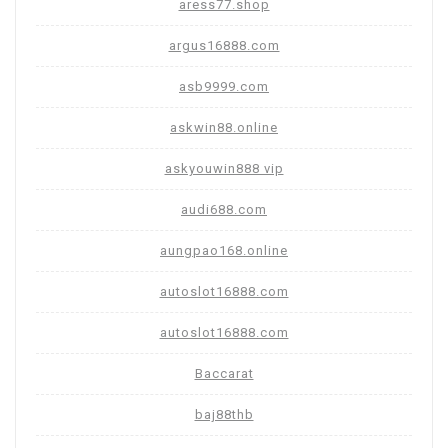
aress77.shop
argus16888.com
asb9999.com
askwin88.online
askyouwin888 vip
audi688.com
aungpao168.online
autoslot16888.com
autoslot16888.com
Baccarat
baj88thb