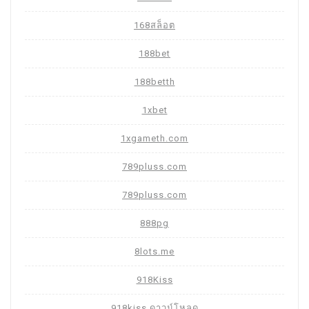
168สล็อต
188bet
188betth
1xbet
1xgameth.com
789pluss.com
789pluss.com
888pg
8lots.me
918Kiss
918kiss ดาวน์โหลด