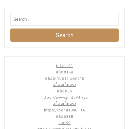
Search
joker123
สล็อต168
สล็อตเว็บตรง แตกง่าย
สล็อตเว็บตรง
สล็อต66
https://www.jinda44.xyz
สล็อตเว็บตรง
https://bonus888.life
สล็อต888
slot99