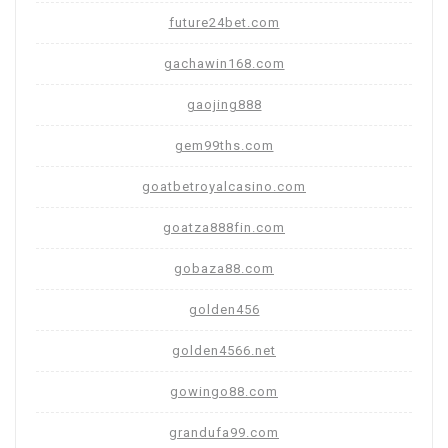
future24bet.com
gachawin168.com
gaojing888
gem99ths.com
goatbetroyalcasino.com
goatza888fin.com
gobaza88.com
golden456
golden4566.net
gowingo88.com
grandufa99.com