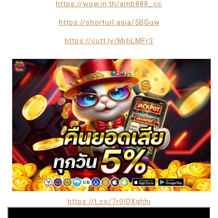
https://wow.in.th/amb888_cc
https://shorturl.asia/5BGuw
https://cutt.ly/MrhLMFr3
https://t.co/7r0IDXqhhi