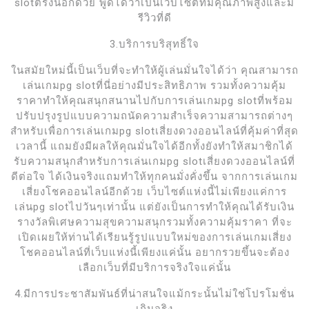
slotตรงนี้อีกด้วย พูดได้ว่าเป็นเว็บไซต์ที่มีคุณภาพสูงและมี
รีวิวที่ดี
3.บริการบริสุทธิ์ใจ
ในสมัยใหม่นี้เป็นเว็บที่จะทำให้ผู้เล่นมั่นใจได้ว่า คุณสามารถ
เล่นเกมpg slotที่นี่อย่างมีประสิทธิภาพ รวมทั้งความคุ้ม
ราคาทำให้คุณสนุกสนานไปกับการเล่นเกมpg slotที่พร้อม
ปรับปรุงรูปแบบความถนัดความสำเร็จความสามารถต่างๆ
สำหรับเพื่อการเล่นเกมpg slotเสี่ยงดวงออนไลน์ที่คุ้มค่าที่สุด
เวลานี้ แถมยังมีผลให้คุณมั่นใจได้อีกทั้งยังทำให้สมาชิกได้
รับความสนุกสำหรับการเล่นเกมpg slotเสี่ยงดวงออนไลน์ที่
ดีต่อใจ ได้เงินจริงแถมทำให้ทุกคนมั่งคั่งขึ้น จากการเล่นเกม
เสี่ยงโชคออนไลน์อีกด้วย เว็บไซต์แห่งนี้ไม่เพียงแค่การ
เล่นpg slotไปวันๆเท่านั้น แต่ยังเป็นการทำให้คุณได้รับเงิน
รางวัลพิเศษความสุขความสนุกรวมทั้งความคุ้มราคา ที่จะ
เปิดเผยให้ท่านได้เรียนรู้รูปแบบใหม่ของการเล่นเกมเสี่ยง
โชคออนไลน์ที่เว็บแห่งนี้เพียงแค่นั้น อยากรวยขึ้นจะต้อง
เลือกเว็บที่มีบริการจริงใจแค่นั้น
4.มีการประชาสัมพันธ์ที่น่าสนใจแม้กระนั้นไม่ใช่โปรโมชั่น
เกินจริง