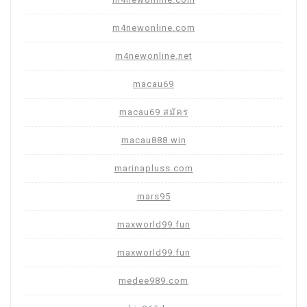
m4newonline.com
m4newonline.net
macau69
macau69 สมัคร
macau888.win
marinapluss.com
mars95
maxworld99.fun
maxworld99.fun
medee989.com