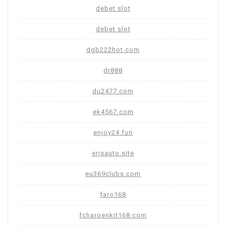
debet slot
debet slot
dgb222hot.com
dr888
du2477.com
ek4567.com
enjoy24.fun
erisauto.site
eu369clubs.com
faro168
fcharoenkit168.com