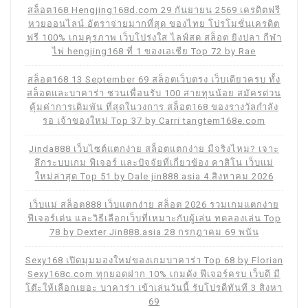
สล็อต168 Hengjing168d.com 29 กันยายน 2569 เครดิตฟรี
หวยออนไลน์ อัตราจ่ายมากที่สุด ของไทย โปรโมชั่นเครดิต
ฟรี 100% เกมคุรภาพ เว็บโปร่งใส ไลฟ์สด สล็อต ยิงปลา กีฬา
ไพ่ hengjing168 ที่ 1 ของเอเชีย Top 72 by Rae
สล็อต168 13 September 69 สล็อตเว็บตรง เว็บเดียวครบ ทั้ง
สล็อตและบาคาร่า ชวนเพื่อนรับ 100 สายทุนน้อย สมัครด่วน
คุ้มค่าการเดิมพัน ที่สุดในวงการ สล็อต168 ของรางวัลกำลัง
รอ เจ้าของใหม่ Top 37 by Carri tangtem168e.com
Jinda888 เว็บไซต์แตกง่าย สล็อตแตกง่าย มีจริงไหม? เจาะ
ลึกระบบเกม ฟีเจอร์ และปัจจัยที่เกี่ยวข้อง คาสิโน เว็บแม่
ใหม่ล่าสุด Top 51 by Dale jin888.asia 4 สิงหาคม 2026
เว็บแม่ สล็อต888 เว็บแตกง่าย สล็อต 2026 รวมเกมแตกง่าย
ฟีเจอร์เด่น และวิธีเลือกเว็บที่เหมาะกับผู้เล่น ทดลองเล่น Top
78 by Dexter Jin888.asia 28 กรกฎาคม 69 พนัน
Sexy168 เปิดมุมมองใหม่ของเกมบาคาร่า Top 68 by Florian
Sexy168c.com ทุกยอดฝาก 10% เกมดัง ฟีเจอร์ครบ เว็บดี มี
โต๊ะให้เลือกเยอะ บาคาร่า เข้าเล่นวันนี้ รับโปรดีทันที 3 สิงหา
69