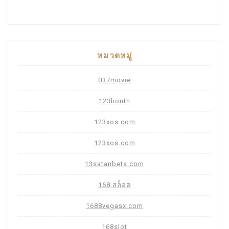
หมวดหมู่
037movie
123lionth
123xos.com
123xos.com
13satanbets.com
168 สล็อต
1688vegasx.com
168slot