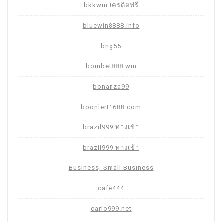
bkkwin เครดิตฟรี
bluewin8888.info
bng55
bombet888.win
bonanza99
boonlert1688.com
brazil999 ทางเข้า
brazil999 ทางเข้า
Business, Small Business
cafe444
carlo999.net