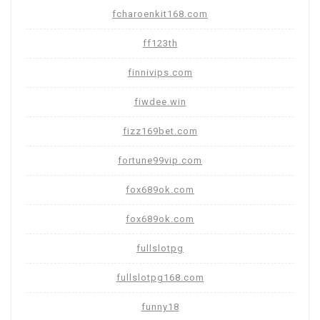
fcharoenkit168.com
ff123th
finnivips.com
fiwdee.win
fizz169bet.com
fortune99vip.com
fox689ok.com
fox689ok.com
fullslotpg
fullslotpg168.com
funny18