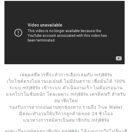
เหตุผลที่ควรที่จะทำการเลือกเล่นกับ mfj889x
เว็บไซต์ตรงไม่ผ่านเอเย่นต์ ไม่มีอันตราย เชื่อมั่นได้ 100%
ระบบ mfj889x เข้าระบบ ดำเนินงานเร็ว ไม่ต้องรอนาน
แจกโปรโมชั่นหนัก โดยเฉพาะ mfj889x เครดิตฟรี สำหรับ
สมาชิกใหม่
รองรับการฝากถอนผ่านทุกช่องทาง รวมถึง True Wallet
มีคณะทำงานให้บริการลูกค้าตลอด 24 ชั่วโมง
แนวทางการสมัครเป็นสมาชิกกับ mfj889x
ลงทะเบียนสมัครสมาชิกกับ mfj889x ได้ง่ายภายในไม่กี่นาที