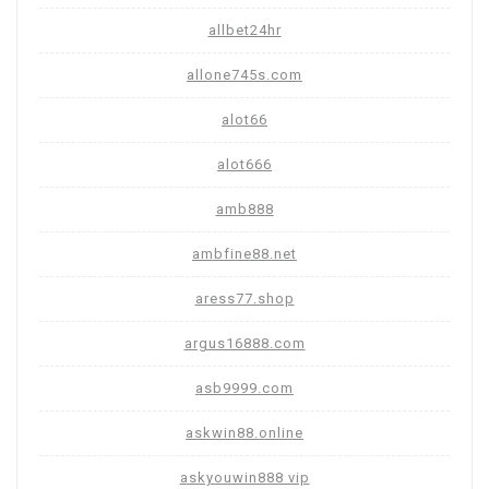
allbet24hr
allone745s.com
alot66
alot666
amb888
ambfine88.net
aress77.shop
argus16888.com
asb9999.com
askwin88.online
askyouwin888 vip