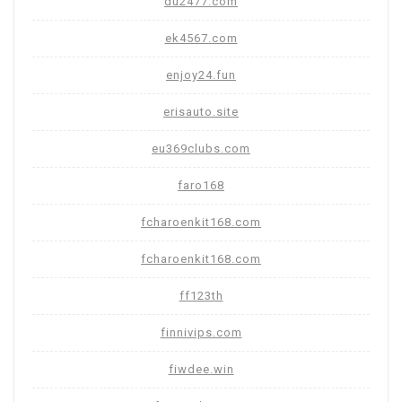
du2477.com
ek4567.com
enjoy24.fun
erisauto.site
eu369clubs.com
faro168
fcharoenkit168.com
fcharoenkit168.com
ff123th
finnivips.com
fiwdee.win