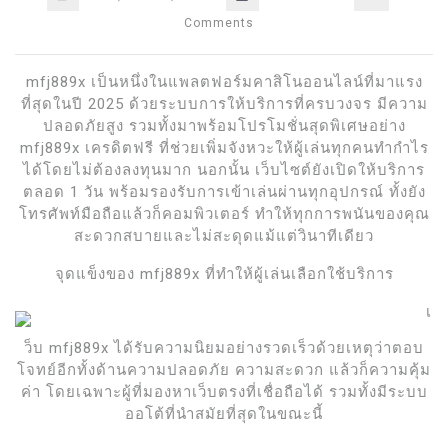
Comments
mfj889x เป็นหนึ่งในแพลตฟอร์มคาสิโนออนไลน์ที่มาแรง
ที่สุดในปี 2025 ด้วยระบบการให้บริการที่ครบวงจร มีความ
ปลอดภัยสูง รวมทั้งมาพร้อมโปรโมชั่นสุดพิเศษอย่าง
mfj889x เครดิตฟรี ที่ช่วยเพิ่มจังหวะให้ผู้เล่นทุกคนทำกำไร
ได้โดยไม่ต้องลงทุนมาก นอกนั้น เว็บไซต์ยังเปิดให้บริการ
ตลอด 1 วัน พร้อมรองรับการเข้าเล่นผ่านทุกอุปกรณ์ ทั้งยัง
โทรศัพท์มือถือแล้วก็คอมพิวเตอร์ ทำให้ทุกการพนันของคุณ
สะดวกสบายและไม่สะดุดแม้แต่วินาทีเดียว
จุดแข็งของ mfj889x ที่ทำให้ผู้เล่นเลือกใช้บริการ
เ
ว็บ mfj889x ได้รับความนิยมอย่างรวดเร็วด้วยเหตุว่าตอบ
โจทย์อีกทั้งด้านความปลอดภัย ความสะดวก แล้วก็ความคุ้ม
ค่า โดยเฉพาะผู้ที่มองหาเว็บตรงที่เชื่อถือได้ รวมทั้งมีระบบ
ออโต้ที่นำสมัยที่สุดในขณะนี้