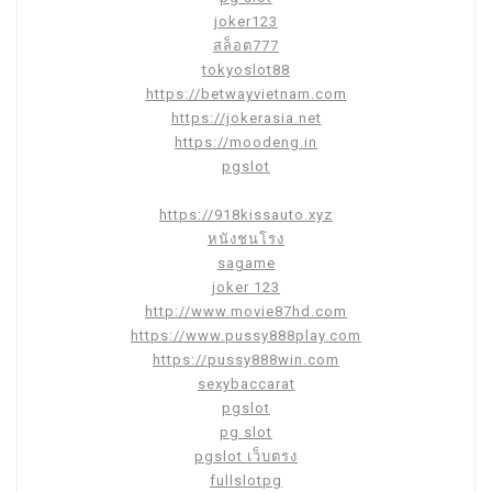
joker123
สล็อต777
tokyoslot88
https://betwayvietnam.com
https://jokerasia.net
https://moodeng.in
pgslot
https://918kissauto.xyz
หนังชนโรง
sagame
joker 123
http://www.movie87hd.com
https://www.pussy888play.com
https://pussy888win.com
sexybaccarat
pgslot
pg slot
pgslot เว็บตรง
fullslotpg