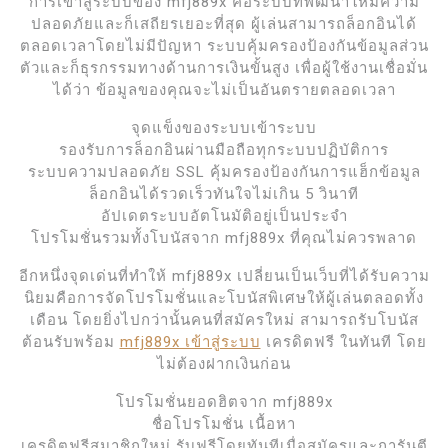
การเข้าสู่ระบบของ mfj889x คือระบบที่พัฒนาให้มีความ
ปลอดภัยและก็เสถียรเยอะที่สุด ผู้เล่นสามารถล็อกอินได้
ตลอดเวลาโดยไม่มีปัญหา ระบบคุ้มครองป้องกันข้อมูลส่วน
ตัวและก็ธุรกรรมทางด้านการเงินขั้นสูง เพื่อผู้ใช้งานเชื่อมั่น
ได้ว่า ข้อมูลของคุณจะไม่เป็นอันตรายตลอดเวลา
จุดแข็งของระบบเข้าระบบ
รองรับการล็อกอินผ่านมือถือทุกระบบปฏิบัติการ
ระบบความปลอดภัย SSL คุ้มครองป้องกันการแฮ็กข้อมูล
ล็อกอินได้รวดเร็วทันใจไม่เกิน 5 วินาที
อัปเดตระบบอัตโนมัติอยู่เป็นประจำ
โปรโมชั่นรวมทั้งโบนัสจาก mfj889x ที่คุณไม่ควรพลาด
อีกหนึ่งจุดเด่นที่ทำให้ mfj889x เปลี่ยนเป็นเว็บที่ได้รับความ
นิยมคือการจัดโปรโมชั่นและโบนัสพิเศษให้ผู้เล่นตลอดทั้ง
เดือน โดยยิ่งไปกว่านั้นคนที่สมัครใหม่ สามารถรับโบนัส
ต้อนรับพร้อม
mfj889x เข้าสู่ระบบ
เครดิตฟรี ในทันที โดย
ไม่ต้องฝากเงินก่อน
โปรโมชั่นยอดฮิตจาก mfj889x
ชื่อโปรโมชั่น เนื้อหา
เครดิตฟรีสมาชิกใหม่ รับฟรีโดยทันทีเมื่อสมัครและการันตี