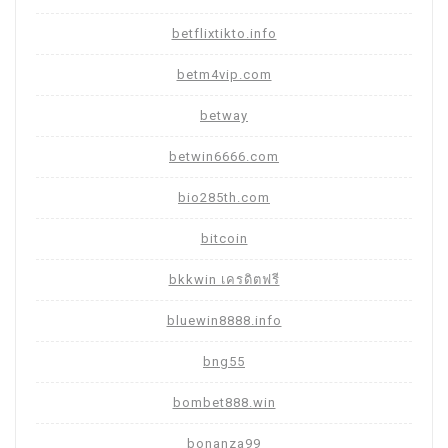
betflixtikto.info
betm4vip.com
betway
betwin6666.com
bio285th.com
bitcoin
bkkwin เครดิตฟรี
bluewin8888.info
bng55
bombet888.win
bonanza99