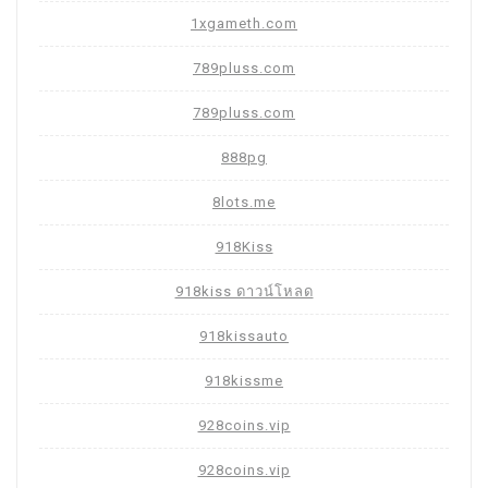
1xgameth.com
789pluss.com
789pluss.com
888pg
8lots.me
918Kiss
918kiss ดาวน์โหลด
918kissauto
918kissme
928coins.vip
928coins.vip