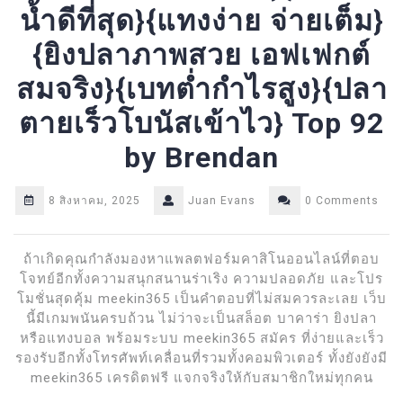
น้ำดีที่สุด}{แทงง่าย จ่ายเต็ม}
{ยิงปลาภาพสวย เอฟเฟกต์
สมจริง}{เบทต่ำกำไรสูง}{ปลา
ตายเร็วโบนัสเข้าไว} Top 92
by Brendan
8 สิงหาคม, 2025
Juan Evans
0 Comments
ถ้าเกิดคุณกำลังมองหาแพลตฟอร์มคาสิโนออนไลน์ที่ตอบ
โจทย์อีกทั้งความสนุกสนานร่าเริง ความปลอดภัย และโปร
โมชั่นสุดคุ้ม meekin365 เป็นคำตอบที่ไม่สมควรละเลย เว็บ
นี้มีเกมพนันครบถ้วน ไม่ว่าจะเป็นสล็อต บาคาร่า ยิงปลา
หรือแทงบอล พร้อมระบบ meekin365 สมัคร ที่ง่ายและเร็ว
รองรับอีกทั้งโทรศัพท์เคลื่อนที่รวมทั้งคอมพิวเตอร์ ทั้งยังยังมี
meekin365 เครดิตฟรี แจกจริงให้กับสมาชิกใหม่ทุกคน