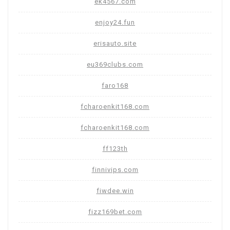
ek4567.com
enjoy24.fun
erisauto.site
eu369clubs.com
faro168
fcharoenkit168.com
fcharoenkit168.com
ff123th
finnivips.com
fiwdee.win
fizz169bet.com