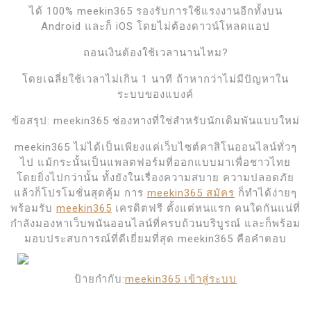
ได้ 100% meekin365 รองรับการใช้แรงงานอีกทั้งบน
Android และก็ iOS โดยไม่ต้องดาวน์โหลดแอป
ถอนเงินต้องใช้เวลานานไหม?
โดยเฉลี่ยใช้เวลาไม่เกิน 1 นาที ถ้าหากว่าไม่มีปัญหาใน
ระบบของแบงค์
ข้อสรุป: meekin365 ช่องทางที่ใช่สำหรับนักเดิมพันแบบใหม่
meekin365 ไม่ได้เป็นเพียงแค่เว็บไซต์คาสิโนออนไลน์ทั่วๆ
ไป แม้กระนั้นเป็นแพลตฟอร์มที่ออกแบบมาเพื่อชาวไทย
โดยยิ่งไปกว่านั้น ทั้งยังในเรื่องความสบาย ความปลอดภัย
แล้วก็โปรโมชั่นสุดคุ้ม การ
meekin365 สมัคร
ก็ทำได้ง่ายๆ
พร้อมรับ
meekin365
เครดิตฟรี ตั้งแต่หนแรก คนใดกันแน่ที่
กำลังมองหาเว็บพนันออนไลน์ที่ครบถ้วนบริบูรณ์ และก็พร้อม
มอบประสบการณ์ที่ดีเยี่ยมที่สุด meekin365 คือคำตอบ
ป้ายกำกับ:
meekin365 เข้าสู่ระบบ