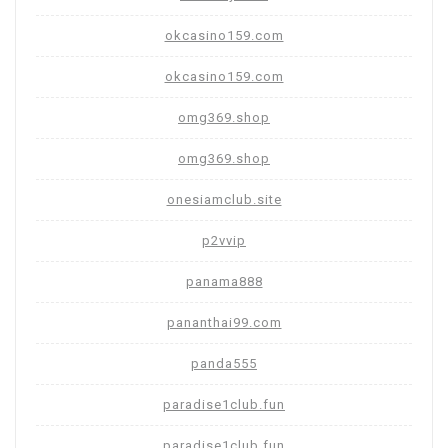
okcasino159.com
okcasino159.com
omg369.shop
omg369.shop
onesiamclub.site
p2vvip
panama888
pananthai99.com
panda555
paradise1club.fun
paradise1club.fun