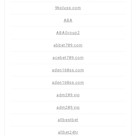
9kpluss.com
ABA
ABAGroup2
abbet789.com
acebet789.com
aden168ss.com
aden168ss.com
adm289.vip
adm289.vip
allbestbet
allbet24hr