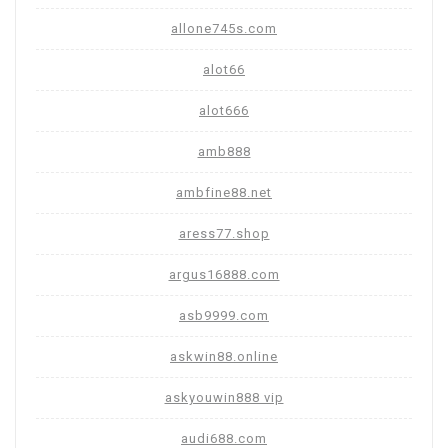
allone745s.com
alot66
alot666
amb888
ambfine88.net
aress77.shop
argus16888.com
asb9999.com
askwin88.online
askyouwin888 vip
audi688.com