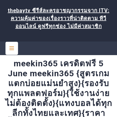
Skip
to
thebaytv ซีรีส์ละครอาชญากรรมจาก ITV:
content
ความคุ้มค่าของเรื่องราวที่น่าติดตาม ทีวี
ออนไลน์ ดูฟรีทุกช่อง ไม่มีค่าสมาชิก
Open
Button
meekin365 เครดิตฟรี 5
June meekin365 {สูตรเกม
แตกบ่อยแม่นยำสูง}{รองรับ
ทุกแพลตฟอร์ม}{ใช้งานง่าย
ไม่ต้องติดตั้ง}{แทงบอลได้ทุก
ลีกทั้งไทยและเทศ}{ราคา