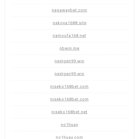
nagawaybet.com
nakoya1688.site
namoufa168.net
nbwin.me
nextgen99.win
nextgen99.win
niseko168bet.com
niseko168bet.com
niseko168bet.net
no1huay
no1huay.com