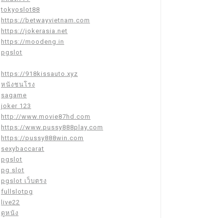
tokyoslot88
https://betwayvietnam.com
https://jokerasia.net
https://moodeng.in
pgslot
https://918kissauto.xyz
หนังชนโรง
sagame
joker 123
http://www.movie87hd.com
https://www.pussy888play.com
https://pussy888win.com
sexybaccarat
pgslot
pg slot
pgslot เว็บตรง
fullslotpg
live22
ดูหนัง