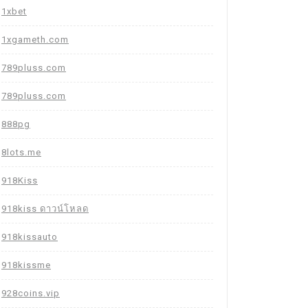
1xbet
1xgameth.com
789pluss.com
789pluss.com
888pg
8lots.me
918Kiss
918kiss ดาวน์โหลด
918kissauto
918kissme
928coins.vip