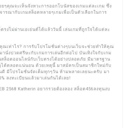
รื่อยๆคุณจะเห็นจังหวะการออกโบนัสของเกมแต่ละเกม ซึ่ง
พิจารณากับเกมสล็อตหลายๆเกมเพื่อเป็นตัวเลือกในการ
งไม่ผ่านเอเย่นต์ได้แล้ววันนี้ เล่นเกมที่ถูกใจได้แต่ละ
ุณเท่าไร? การรับโปรโมชั่นต่างๆบนเว็บจะช่วยทำให้คุณ
มานั่งปวดศรีษะกับเกมการเล่นอีกต่อไป บันเทิงใจกับเกม
่นสล็อตออนไลน์กับเว็บตรงได้อย่างปลอดภัย มีมาตรฐาน
ๆได้ตลอดแน่นอน ด้วยเหตุนี้ มาสมัครเป็นสมาชิกใหม่กับ
่นดี มีโปรโมชั่นจัดเต็มทุกๆวัน ห้ามพลาดเลยนะครับ มา
00% ลงทะเบียนแล้วมาเล่นกันได้เลย!
EB 2568 Katherin อยากรวยต้องลอง สล็อต456ลงทุนงบ