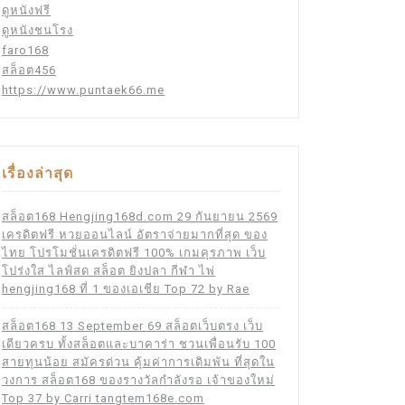
ดูหนังฟรี
ดูหนังชนโรง
faro168
สล็อต456
https://www.puntaek66.me
เรื่องล่าสุด
สล็อต168 Hengjing168d.com 29 กันยายน 2569
เครดิตฟรี หวยออนไลน์ อัตราจ่ายมากที่สุด ของ
ไทย โปรโมชั่นเครดิตฟรี 100% เกมคุรภาพ เว็บ
โปร่งใส ไลฟ์สด สล็อต ยิงปลา กีฬา ไพ่
hengjing168 ที่ 1 ของเอเชีย Top 72 by Rae
สล็อต168 13 September 69 สล็อตเว็บตรง เว็บ
เดียวครบ ทั้งสล็อตและบาคาร่า ชวนเพื่อนรับ 100
สายทุนน้อย สมัครด่วน คุ้มค่าการเดิมพัน ที่สุดใน
วงการ สล็อต168 ของรางวัลกำลังรอ เจ้าของใหม่
Top 37 by Carri tangtem168e.com