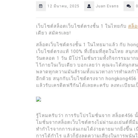
12 มีนาคม, 2025
Juan Evans
เว็บไซต์สล็อตเว็บไซต์ตรงชั้น 1 ในไทยกับ
สล็
เดียว สมัครเลย!
สล็อตเว็บไซต์ตรงชั้น 1 ในไทยมาแล้ว กับ hong
เว็บไซต์ตรงแท้ 100% ที่เยี่ยมที่สุดในไทย สนุ
วันตลอด 1 วัน มีโปรโมชั่นรวมทั้งกิจกรรมมากม
ไว้ภายในเว็บเดียว บอกเลยว่า คุณจะได้สนุกสน
พลาดทุกความมันส์รวมทั้งแนวทางการทำผลกำไ
อีกด้วย สนุกกับเว็บไซต์ตรงจาก hongkong456 s
แล้วรับเครดิตฟรีกันได้เลยคะครับ ลงทะเบียนเ
รู้ไหมครับว่า การรับโปรโมชั่นจาก สล็อต456 
โมชั่นจากสล็อตเว็บไซต์ตรงไม่ผ่านเอเย่นต์ท
ทำกำไรจากการเล่นเกมได้ง่ายดายมากยิ่งขึ้น เ
การได้กำไร แล้วก็ยังลดความเสี่ยงในการพนันให