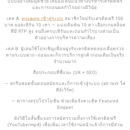
แบบอย่างสมมุติช่วยให้มองเห็นแนวทางบริหารเครดิตฟรี
และการถอนผลกำไรอย่างมีวินัย:
เคส A:
erisauto เข้าสู่ระบบ
สมาชิกใหม่รับเครดิตฟรี 100
บาท ยอดเทิร์น 10 เท่า — แบ่งเดิมพัน 10 ตา เลือกเกมสล็อต
ที่มี RTP สูง จนถึงครบเทิร์นและถอนกำไรบางส่วนเป็น
ตัวอย่างการบริหารความเสี่ยง
เคส B: ผู้เล่นใช้โปรเชิญเพื่อนฝูงรับเครดิตทดลองเพื่อตรวจ
ทานระบบฝาก–ถอนและก็การบริการลูกค้าก่อนเติมเงินจริง
จำนวนมาก
สื่อประกอบที่ชี้แนะ (UX + SEO)
— สกรีนชอตขั้นตอนสมัครและก็การเข้าสู่ระบบ (alt text ใส่
คีย์เวิร์ด)
— ตารางสรุปโปรโมชั่น ช่วยเพิ่มจังหวะติด Featured
Snippet
ฝังวิดีโอสั้นชี้แจงการสมัครรวมทั้งการใช้เครดิตฟรี
(YouTube/mp4) เพื่อเพิ่มเวลาใช้งานหน้าแล้วก็การมีส่วน