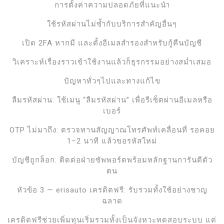
การตั้งค่าความปลอดภัยที่แนะนำ
ใช้รหัสผ่านไม่ซ้ำกับบริการสำคัญอื่นๆ
เปิด 2FA หากมี และตั้งอีเมลสำรองสำหรับกู้คืนบัญชี
วิเคราะห์เรื่องราวเข้าใช้งานแล้วก็ธุรกรรมอย่างสม่ำเสมอ
ปัญหาทั่วๆไปและทางแก้ไข
ลืมรหัสผ่าน: ใช้เมนู “ลืมรหัสผ่าน” เพื่อรีเซ็ตผ่านอีเมลหรือ
เบอร์
OTP ไม่มาถึง: ตรวจทานสัญญาณโทรศัพท์เคลื่อนที่ รอคอย
1–2 นาที แล้วขอรหัสใหม่
บัญชีถูกล็อก: ติดต่อฝ่ายซัพพอร์ตพร้อมหลักฐานการันตีตัว
ตน
หัวข้อ 3 — erisauto เครดิตฟรี: รับรวมทั้งใช้อย่างชาญ
ฉลาด
เครดิตฟรีช่วยเพิ่มทุนเริ่มรวมทั้งเป็นจังหวะทดสอบระบบ แต่