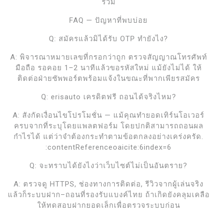
ร่วม
FAQ — ปัญหาที่พบบ่อย
Q: สมัครแล้วมิได้รับ OTP ทำยังไง?
A: พิจารณาหมายเลขที่กรอกว่าถูก ตรวจสัญญาณโทรศัพท์
มือถือ รอคอย 1–2 นาทีแล้วขอรหัสใหม่ แม้ยังไม่ได้ ให้
ติดต่อฝ่ายซัพพอร์ตพร้อมแจ้งในขณะที่พากเพียรสมัคร
Q: erisauto เครดิตฟรี ถอนได้จริงไหม?
A: สังกัดเงื่อนไขโปรโมชั่น — แม้คุณทำยอดเทิร์นโอเวอร์
ครบจากที่ระบุโดยแพลตฟอร์ม โดยปกติสามารถถอนผล
กำไรได้ แต่ว่าจำต้องกระทำตามข้อตกลงอย่างเคร่งครัด.
:contentReferenceoaicite:6index=6
Q: จะทราบได้ยังไงว่าเว็บไซต์ไม่เป็นอันตราย?
A: ตรวจดู HTTPS, ช่องทางการติดต่อ, รีวิวจากผู้เล่นจริง
แล้วก็ระบบฝาก–ถอนที่รองรับแบงค์ไทย ถ้าเกิดยังคลุมเคลือ
ให้ทดสอบฝากยอดเล็กเพื่อตรวจระบบก่อน