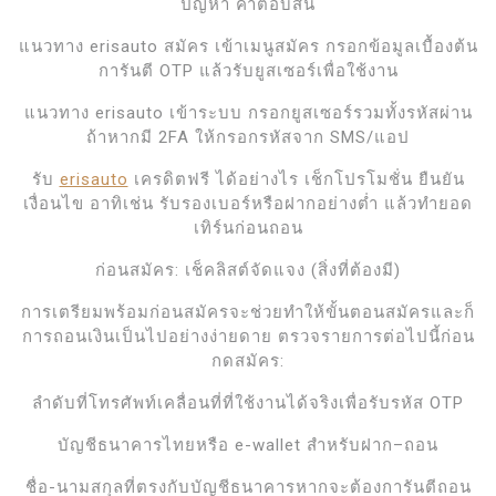
ปัญหา คำตอบสั้น
แนวทาง erisauto สมัคร เข้าเมนูสมัคร กรอกข้อมูลเบื้องต้น
การันตี OTP แล้วรับยูสเซอร์เพื่อใช้งาน
แนวทาง erisauto เข้าระบบ กรอกยูสเซอร์รวมทั้งรหัสผ่าน
ถ้าหากมี 2FA ให้กรอกรหัสจาก SMS/แอป
รับ
erisauto
เครดิตฟรี ได้อย่างไร เช็กโปรโมชั่น ยืนยัน
เงื่อนไข อาทิเช่น รับรองเบอร์หรือฝากอย่างต่ำ แล้วทำยอด
เทิร์นก่อนถอน
ก่อนสมัคร: เช็คลิสต์จัดแจง (สิ่งที่ต้องมี)
การเตรียมพร้อมก่อนสมัครจะช่วยทำให้ขั้นตอนสมัครและก็
การถอนเงินเป็นไปอย่างง่ายดาย ตรวจรายการต่อไปนี้ก่อน
กดสมัคร:
ลำดับที่โทรศัพท์เคลื่อนที่ที่ใช้งานได้จริงเพื่อรับรหัส OTP
บัญชีธนาคารไทยหรือ e-wallet สำหรับฝาก–ถอน
ชื่อ-นามสกุลที่ตรงกับบัญชีธนาคารหากจะต้องการันตีถอน