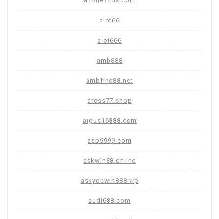
allone745s.com
alot66
alot666
amb888
ambfine88.net
aress77.shop
argus16888.com
asb9999.com
askwin88.online
askyouwin888 vip
audi688.com