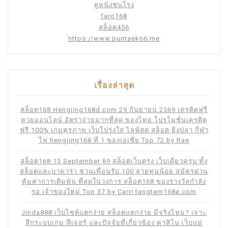
ดูหนังชนโรง
faro168
สล็อต456
https://www.puntaek66.me
เรื่องล่าสุด
สล็อต168 Hengjing168d.com 29 กันยายน 2569 เครดิตฟรี
หวยออนไลน์ อัตราจ่ายมากที่สุด ของไทย โปรโมชั่นเครดิต
ฟรี 100% เกมคุรภาพ เว็บโปร่งใส ไลฟ์สด สล็อต ยิงปลา กีฬา
ไพ่ hengjing168 ที่ 1 ของเอเชีย Top 72 by Rae
สล็อต168 13 September 69 สล็อตเว็บตรง เว็บเดียวครบ ทั้ง
สล็อตและบาคาร่า ชวนเพื่อนรับ 100 สายทุนน้อย สมัครด่วน
คุ้มค่าการเดิมพัน ที่สุดในวงการ สล็อต168 ของรางวัลกำลัง
รอ เจ้าของใหม่ Top 37 by Carri tangtem168e.com
Jinda888 เว็บไซต์แตกง่าย สล็อตแตกง่าย มีจริงไหม? เจาะ
ลึกระบบเกม ฟีเจอร์ และปัจจัยที่เกี่ยวข้อง คาสิโน เว็บแม่