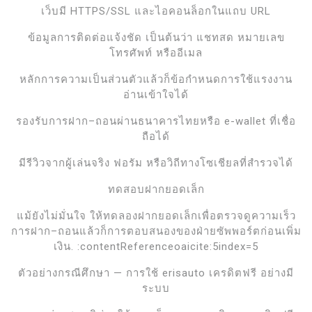
เว็บมี HTTPS/SSL และไอคอนล็อกในแถบ URL
ข้อมูลการติดต่อแจ้งชัด เป็นต้นว่า แชทสด หมายเลข
โทรศัพท์ หรืออีเมล
หลักการความเป็นส่วนตัวแล้วก็ข้อกำหนดการใช้แรงงาน
อ่านเข้าใจได้
รองรับการฝาก–ถอนผ่านธนาคารไทยหรือ e-wallet ที่เชื่อ
ถือได้
มีรีวิวจากผู้เล่นจริง ฟอรัม หรือวิถีทางโซเชียลที่สำรวจได้
ทดสอบฝากยอดเล็ก
แม้ยังไม่มั่นใจ ให้ทดลองฝากยอดเล็กเพื่อตรวจดูความเร็ว
การฝาก–ถอนแล้วก็การตอบสนองของฝ่ายซัพพอร์ตก่อนเพิ่ม
เงิน. :contentReferenceoaicite:5index=5
ตัวอย่างกรณีศึกษา — การใช้ erisauto เครดิตฟรี อย่างมี
ระบบ