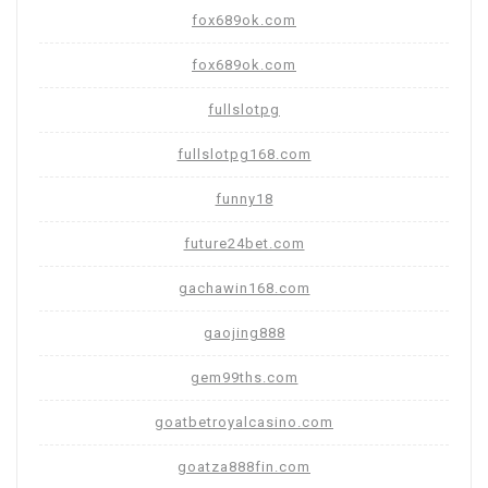
fox689ok.com
fox689ok.com
fullslotpg
fullslotpg168.com
funny18
future24bet.com
gachawin168.com
gaojing888
gem99ths.com
goatbetroyalcasino.com
goatza888fin.com