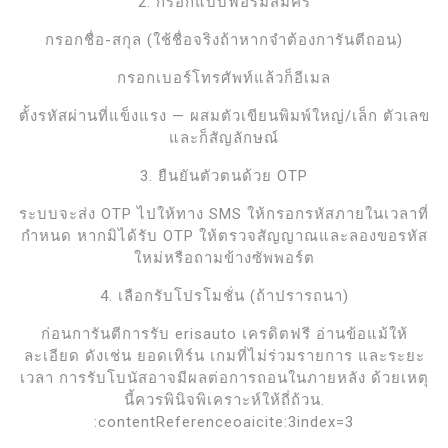
2. กรอกแบบฟอร์มสมัคร
กรอกชื่อ-สกุล (ใช้ชื่อจริงถ้าหากจำต้องการันตีถอน)
กรอกเบอร์โทรศัพท์แล้วก็อีเมล
ตั้งรหัสผ่านที่แข็งแรง — ผสมตัวเขียนพิมพ์ใหญ่/เล็ก ตัวเลข
และก็สัญลักษณ์
3. ยืนยันตัวตนด้วย OTP
ระบบจะส่ง OTP ไปให้ทาง SMS ให้กรอกรหัสภายในเวลาที่
กำหนด หากมิได้รับ OTP ให้ตรวจสัญญาณและลองขอรหัส
ใหม่หรือถามข้างซัพพอร์ต
4. เลือกรับโปรโมชั่น (ถ้าปรารถนา)
ก่อนการันตีการรับ erisauto เครดิตฟรี อ่านข้อแม้ให้
ละเอียด ดังเช่น ยอดเทิร์น เกมที่ไม่ร่วมรายการ และระยะ
เวลา การรับโบนัสอาจมีผลต่อการถอนในภายหลัง ด้วยเหตุ
นี้ควรพินิจพิเคราะห์ให้ถี่ถ้วน.
:contentReferenceoaicite:3index=3