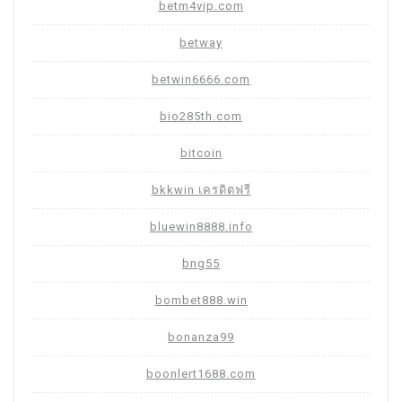
betm4vip.com
betway
betwin6666.com
bio285th.com
bitcoin
bkkwin เครดิตฟรี
bluewin8888.info
bng55
bombet888.win
bonanza99
boonlert1688.com