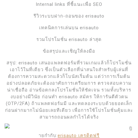
Internal links ที่ชี้แนะเพื่อ SEO
รีวิวระบบฝาก-ถอนของ erisauto
เทคนิคการเล่นบน erisauto
รวมโปรโมชั่น erisauto ล่าสุด
ข้อสรุปและเชิญให้ลงมือ
สรุป: erisauto เสนอแพลตฟอร์มที่รวมเกมแล้วก็โปรโมชั่น
เอาไว้ในที่เดียว ซึ่งเป็นตัวเลือกที่น่าสนใจสำหรับผู้เล่นที่
ต้องการความสะดวกแล้วก็โบนัสเริ่มต้น แต่ว่าการเริ่มต้น
อย่างปลอดภัยจะต้องอาศัยการเตรียมการ ตรวจสอบความ
น่าเชื่อถือ อ่านข้อตกลงโปรโมชั่นให้ชัดเจน รวมทั้งบริหาร
งบอย่างมีวินัย ก่อนทำ erisauto สมัคร ให้การันตีตัวตน
(OTP/2FA) ถ้าแพลตฟอร์มมี และทดลองระบบด้วยยอดเล็ก
ก่อนฝากมากไม่น้อยเลยทีเดียว เพื่อการใช้โปรโมชั่นคุ้มและ
สามารถถอนผลกำไรได้จริง
ป้
ายกำกับ:
erisauto เครดิตฟรี