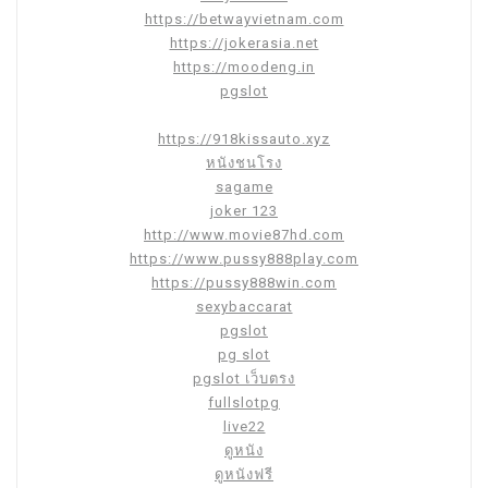
https://betwayvietnam.com
https://jokerasia.net
https://moodeng.in
pgslot
https://918kissauto.xyz
หนังชนโรง
sagame
joker 123
http://www.movie87hd.com
https://www.pussy888play.com
https://pussy888win.com
sexybaccarat
pgslot
pg slot
pgslot เว็บตรง
fullslotpg
live22
ดูหนัง
ดูหนังฟรี