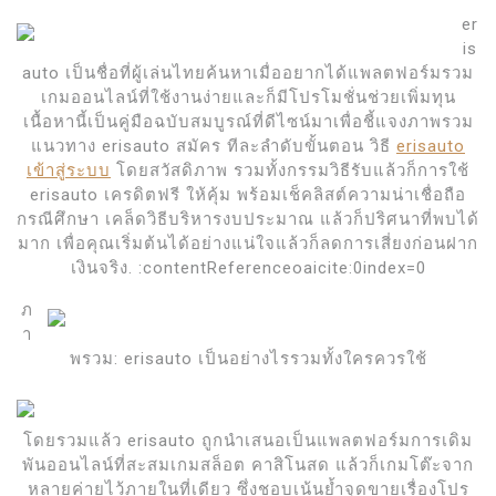
er
is
auto เป็นชื่อที่ผู้เล่นไทยค้นหาเมื่ออยากได้แพลตฟอร์มรวม
เกมออนไลน์ที่ใช้งานง่ายและก็มีโปรโมชั่นช่วยเพิ่มทุน
เนื้อหานี้เป็นคู่มือฉบับสมบูรณ์ที่ดีไซน์มาเพื่อชี้แจงภาพรวม
แนวทาง erisauto สมัคร ทีละลำดับขั้นตอน วิธี
erisauto
เข้าสู่ระบบ
โดยสวัสดิภาพ รวมทั้งกรรมวิธีรับแล้วก็การใช้
erisauto เครดิตฟรี ให้คุ้ม พร้อมเช็คลิสต์ความน่าเชื่อถือ
กรณีศึกษา เคล็ดวิธีบริหารงบประมาณ แล้วก็ปริศนาที่พบได้
มาก เพื่อคุณเริ่มต้นได้อย่างแน่ใจแล้วก็ลดการเสี่ยงก่อนฝาก
เงินจริง. :contentReferenceoaicite:0index=0
ภ
า
พรวม: erisauto เป็นอย่างไรรวมทั้งใครควรใช้
โดยรวมแล้ว erisauto ถูกนำเสนอเป็นแพลตฟอร์มการเดิม
พันออนไลน์ที่สะสมเกมสล็อต คาสิโนสด แล้วก็เกมโต๊ะจาก
หลายค่ายไว้ภายในที่เดียว ซึ่งชอบเน้นย้ำจุดขายเรื่องโปร