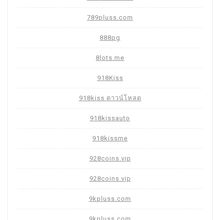
789pluss.com
888pg
8lots.me
918Kiss
918kiss ดาวน์โหลด
918kissauto
918kissme
928coins.vip
928coins.vip
9kpluss.com
9kpluss.com