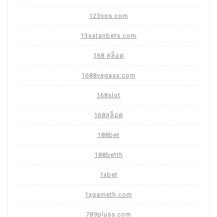
123xos.com
13satanbets.com
168 สล็อต
1688vegasx.com
168slot
168สล็อต
188bet
188betth
1xbet
1xgameth.com
789pluss.com