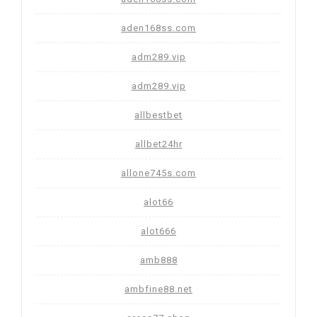
aden168ss.com
adm289.vip
adm289.vip
allbestbet
allbet24hr
allone745s.com
alot66
alot666
amb888
ambfine88.net