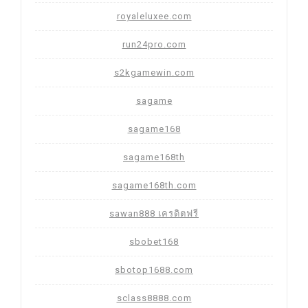
royaleluxee.com
run24pro.com
s2kgamewin.com
sagame
sagame168
sagame168th
sagame168th.com
sawan888 เครดิตฟรี
sbobet168
sbotop1688.com
sclass8888.com