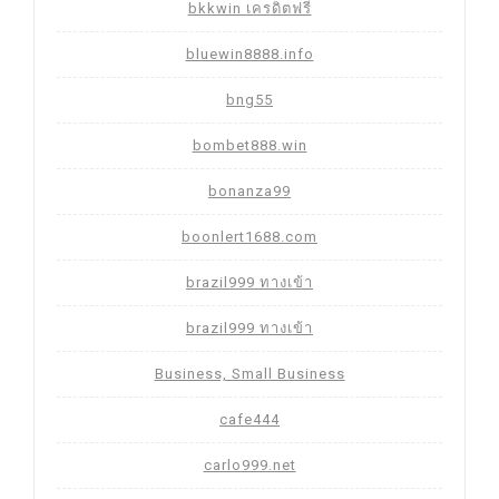
bkkwin เครดิตฟรี
bluewin8888.info
bng55
bombet888.win
bonanza99
boonlert1688.com
brazil999 ทางเข้า
brazil999 ทางเข้า
Business, Small Business
cafe444
carlo999.net