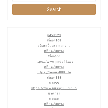
Search
joker123
สล็อต168
สล็อตเว็บตรง แตกง่าย
สล็อตเว็บตรง
สล็อต66
https://www.jinda44.xyz
สล็อตเว็บตรง
https://bonus888.life
สล็อต888
slot99
https://www.pussy888fun.io
บาคาร่า
slotxo
สล็อตเว็บตรง