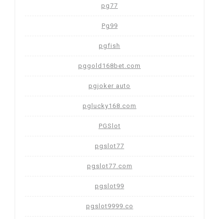
pg77
Pg99
pgfish
pggold168bet.com
pgjoker auto
pglucky168.com
PGSlot
pgslot77
pgslot77.com
pgslot99
pgslot9999.co