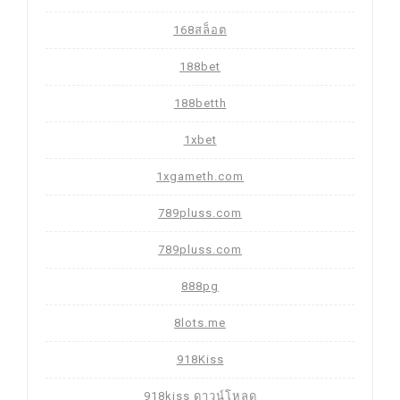
168สล็อต
188bet
188betth
1xbet
1xgameth.com
789pluss.com
789pluss.com
888pg
8lots.me
918Kiss
918kiss ดาวน์โหลด