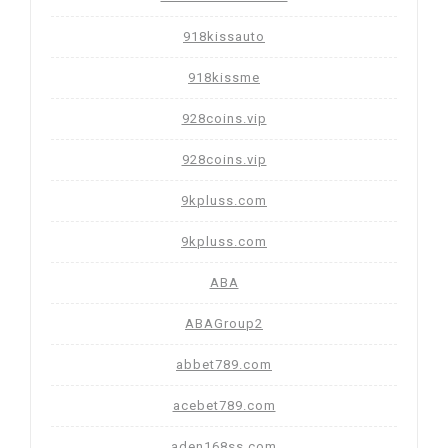
918kissauto
918kissme
928coins.vip
928coins.vip
9kpluss.com
9kpluss.com
ABA
ABAGroup2
abbet789.com
acebet789.com
aden168ss.com