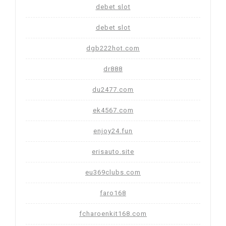
debet slot
debet slot
dgb222hot.com
dr888
du2477.com
ek4567.com
enjoy24.fun
erisauto.site
eu369clubs.com
faro168
fcharoenkit168.com