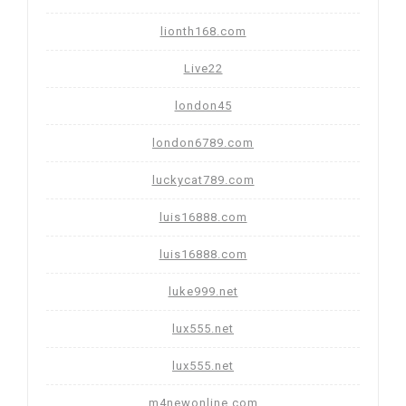
lionth168.com
Live22
london45
london6789.com
luckycat789.com
luis16888.com
luis16888.com
luke999.net
lux555.net
lux555.net
m4newonline.com