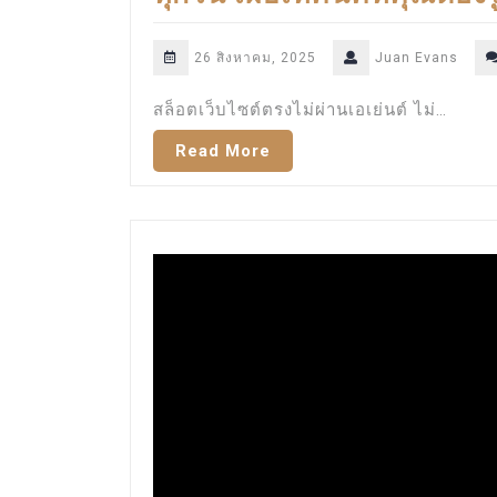
26 สิงหาคม, 2025
Juan Evans
สล็อตเว็บไซต์ตรงไม่ผ่านเอเย่นต์ ไม่…
Read More