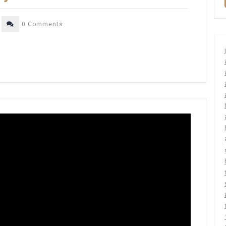
0 Comments