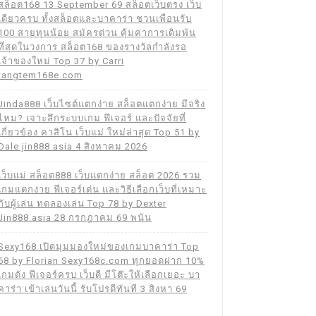
สล็อต168 13 September 69 สล็อตเว็บตรง เว็บ
เดียวครบ ทั้งสล็อตและบาคาร่า ชวนเพื่อนรับ
100 สายทุนน้อย สมัครด่วน คุ้มค่าการเดิมพัน
ที่สุดในวงการ สล็อต168 ของรางวัลกำลังรอ
เจ้าของใหม่ Top 37 by Carri
tangtem168e.com
Jinda888 เว็บไซต์แตกง่าย สล็อตแตกง่าย มีจริง
ไหม? เจาะลึกระบบเกม ฟีเจอร์ และปัจจัยที่
เกี่ยวข้อง คาสิโน เว็บแม่ ใหม่ล่าสุด Top 51 by
Dale jin888.asia 4 สิงหาคม 2026
เว็บแม่ สล็อต888 เว็บแตกง่าย สล็อต 2026 รวม
เกมแตกง่าย ฟีเจอร์เด่น และวิธีเลือกเว็บที่เหมาะ
กับผู้เล่น ทดลองเล่น Top 78 by Dexter
Jin888.asia 28 กรกฎาคม 69 พนัน
Sexy168 เปิดมุมมองใหม่ของเกมบาคาร่า Top
68 by Florian Sexy168c.com ทุกยอดฝาก 10%
เกมดัง ฟีเจอร์ครบ เว็บดี มีโต๊ะให้เลือกเยอะ บา
คาร่า เข้าเล่นวันนี้ รับโปรดีทันที 3 สิงหา 69