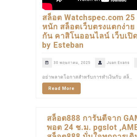
สล็อต Watchspec.com 25 
หนัก สล็อตเว็บตรงแตกง่าย
กัน คาสิโนออนไลน์ เว็บเปิ
by Esteban
30 พฤษภาคม, 2025
Juan Evans
อย่าพลาดโอกาสสำหรับการทำเงินกับ สล็…
Read More
สล็อต888 การันตีจาก GA
พอต 24 ช.ม. pgslot ,A
สล็อต888 มั่นใจทุกการเดิ