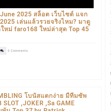
June 2025 สล็อต เว็บไซต์ แจก
 2025 เล่นแล้วรวยจริงไหม? มาดู
ดใหม่ faro168 ใหม่ล่าสุด Top 45
0 Comments
MBLING โบนัสแตกง่าย มีทีมซัพ
MB SLOT ,JOKER ,Sa GAME
มพัน Top 37 by Patrick