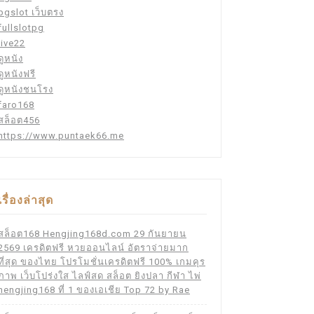
pgslot เว็บตรง
fullslotpg
live22
ดูหนัง
ดูหนังฟรี
ดูหนังชนโรง
faro168
สล็อต456
https://www.puntaek66.me
เรื่องล่าสุด
สล็อต168 Hengjing168d.com 29 กันยายน
2569 เครดิตฟรี หวยออนไลน์ อัตราจ่ายมาก
ที่สุด ของไทย โปรโมชั่นเครดิตฟรี 100% เกมคุร
ภาพ เว็บโปร่งใส ไลฟ์สด สล็อต ยิงปลา กีฬา ไพ่
hengjing168 ที่ 1 ของเอเชีย Top 72 by Rae