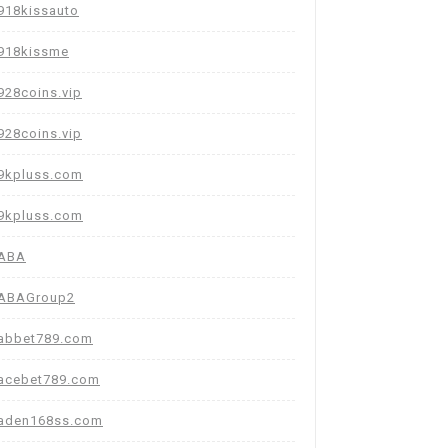
918kissauto
918kissme
928coins.vip
928coins.vip
9kpluss.com
9kpluss.com
ABA
ABAGroup2
abbet789.com
acebet789.com
aden168ss.com