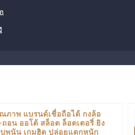
าก
ี
ณภาพ แบรนด์เชื่อถือได้ กงล้อ
ถอน ออโต้ สล็อต ล็อตเตอรี่ ยิง
็บพนัน เกมฮิต ปล่อยแตกหนัก