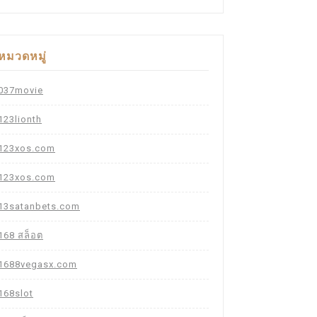
หมวดหมู่
037movie
123lionth
123xos.com
123xos.com
13satanbets.com
168 สล็อต
1688vegasx.com
168slot