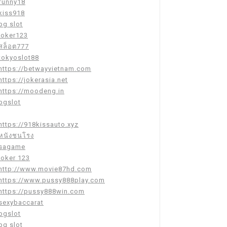
funny18
kiss918
pg slot
joker123
สล็อต777
tokyoslot88
https://betwayvietnam.com
https://jokerasia.net
https://moodeng.in
pgslot
https://918kissauto.xyz
หนังชนโรง
sagame
joker 123
http://www.movie87hd.com
https://www.pussy888play.com
https://pussy888win.com
sexybaccarat
pgslot
pg slot