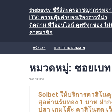
Skip
to
thebaytv ซีรีส์ละครอาชญากรรมจ
content
ITV: ความคุ้มค่าของเรื่องราวที่น่า
ติดตาม ทีวีออนไลน์ ดูฟรีทุกช่อง ไม่ม
ค่าสมาชิก
หน้าแรก
BUY THIS DOMAIN
หมวดหมู่:
ซอยเบท
ซอยเบท
Soibet ให้บริการคาสิโนคุ
สุลต่านรับทอง 1 บาท ฝาก-
ปลา เกมโต๊ะ คาสิโนสด เว