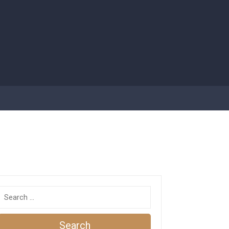
Search