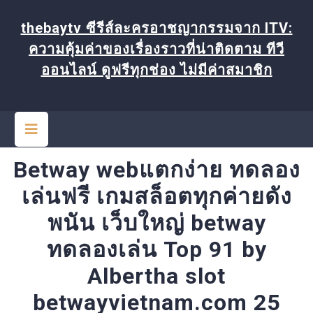
Skip
to
thebaytv ซีรีส์ละครอาชญากรรมจาก ITV:
content
ความคุ้มค่าของเรื่องราวที่น่าติดตาม ทีวี
ออนไลน์ ดูฟรีทุกช่อง ไม่มีค่าสมาชิก
Open
Button
Betway webแตกง่าย ทดลอง
เล่นฟรี เกมสล็อตทุกค่ายดัง
พนัน เว็บใหญ่ betway
ทดลองเล่น Top 91 by
Albertha slot
betwayvietnam.com 25