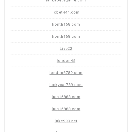
lalikabetsgame.com
lcbet444.com
lionth168.com
lionth168.com
Live22
london45
london6789.com
luckycat789.com
luis16888.com
luis16888.com
luke999.net