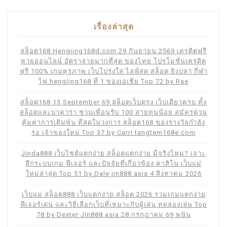
เรื่องล่าสุด
สล็อต168 Hengjing168d.com 29 กันยายน 2569 เครดิตฟรี
หวยออนไลน์ อัตราจ่ายมากที่สุด ของไทย โปรโมชั่นเครดิต
ฟรี 100% เกมคุรภาพ เว็บโปร่งใส ไลฟ์สด สล็อต ยิงปลา กีฬา
ไพ่ hengjing168 ที่ 1 ของเอเชีย Top 72 by Rae
สล็อต168 13 September 69 สล็อตเว็บตรง เว็บเดียวครบ ทั้ง
สล็อตและบาคาร่า ชวนเพื่อนรับ 100 สายทุนน้อย สมัครด่วน
คุ้มค่าการเดิมพัน ที่สุดในวงการ สล็อต168 ของรางวัลกำลัง
รอ เจ้าของใหม่ Top 37 by Carri tangtem168e.com
Jinda888 เว็บไซต์แตกง่าย สล็อตแตกง่าย มีจริงไหม? เจาะ
ลึกระบบเกม ฟีเจอร์ และปัจจัยที่เกี่ยวข้อง คาสิโน เว็บแม่
ใหม่ล่าสุด Top 51 by Dale jin888.asia 4 สิงหาคม 2026
เว็บแม่ สล็อต888 เว็บแตกง่าย สล็อต 2026 รวมเกมแตกง่าย
ฟีเจอร์เด่น และวิธีเลือกเว็บที่เหมาะกับผู้เล่น ทดลองเล่น Top
78 by Dexter Jin888.asia 28 กรกฎาคม 69 พนัน