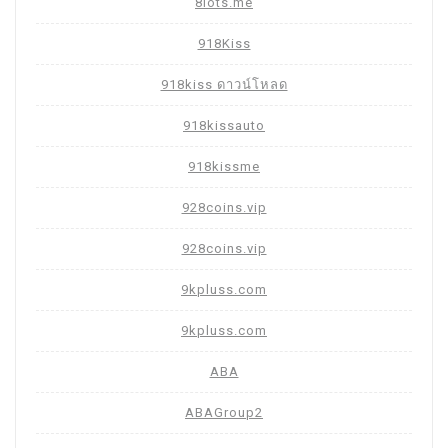
8lots.me
918Kiss
918kiss ดาวน์โหลด
918kissauto
918kissme
928coins.vip
928coins.vip
9kpluss.com
9kpluss.com
ABA
ABAGroup2