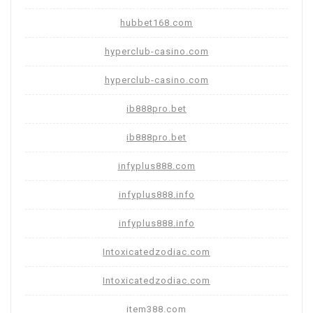
hubbet168.com
hyperclub-casino.com
hyperclub-casino.com
ib888pro.bet
ib888pro.bet
infyplus888.com
infyplus888.info
infyplus888.info
Intoxicatedzodiac.com
Intoxicatedzodiac.com
item388.com