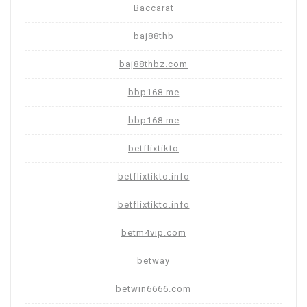
Baccarat
baj88thb
baj88thbz.com
bbp168.me
bbp168.me
betflixtikto
betflixtikto.info
betflixtikto.info
betm4vip.com
betway
betwin6666.com