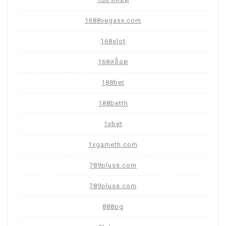
1688vegasx.com
168slot
168สล็อต
188bet
188betth
1xbet
1xgameth.com
789pluss.com
789pluss.com
888pg