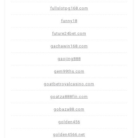
fullslotpg168.com
funny18
future24bet.com
gachawin168.com
gaojing888
gem99ths.com
goatbetroyalcasino.com
goatza888fin.com
gobaza88.com
golden456
golden4566.net