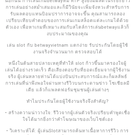
นอกนั้น การเล่นเกมbetwayที่มี RTP สูงยังมีผลดีในระยะยาว
การเล่นอย่างสม่ำเสมอและก็มีวินัยจะเพิ่มจังหวะสำหรับการ
รับผลตอบแทนป้อมปราการอาจจะขึ้น คุณสามารถลอง
เปรียบเทียบคำตอบของการเล่นเกมสล็อตแต่ละเกมได้ด้วย
ตัวเอง เพื่อหาเกมที่เหมาะสมกับสไตล์การเล่นbetwayแล้วก็
งบประมาณของคุณ
เล่น slot กับ betwayvietnam แตกง่าย รับประกันโดยผู้ใช้
งานจริงจำนวนมาก ตรวจสอบได้
หนึ่งในต้นสายปลายเหตุที่ทำให้ slot ก้าวขึ้นมาครองใจผู้
เล่นได้อย่างรวดเร็ว คือเสียงตอบรับที่ยอดเยี่ยมจากผู้ใช้งาน
จริง ผู้เล่นหลายท่านได้แบ่งปันประสบการณ์และก็ผลลัพธ์
การเล่นที่น่าพึงพอใจผ่านทางรีวิวบนกระดานข่าว โซเชียลมี
เดีย แล้วก็แพลตฟอร์มชุมชนผู้เล่นต่างๆ
ทำไมประกันโดยผู้ใช้งานจริงจึงสำคัญ?
• สร้างความน่าวางใจ: รีวิวจากผู้เล่นตัวจริงเปรียบคำพูดเชื่อ
ใจได้มากยิ่งกว่าคำโฆษณาของเว็บไซต์เอง
• วิเคราะห์ได้: ผู้เล่นSlotสามารถค้นหาเนื้อหาการรีวิว การ