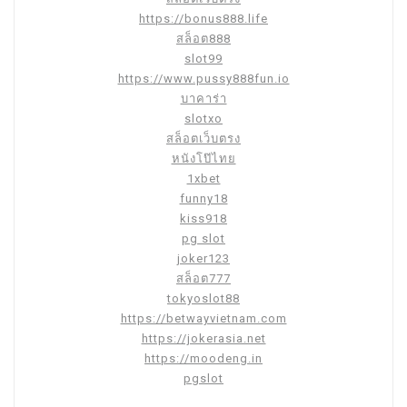
https://bonus888.life
สล็อต888
slot99
https://www.pussy888fun.io
บาคาร่า
slotxo
สล็อตเว็บตรง
หนังโป๊ไทย
1xbet
funny18
kiss918
pg slot
joker123
สล็อต777
tokyoslot88
https://betwayvietnam.com
https://jokerasia.net
https://moodeng.in
pgslot