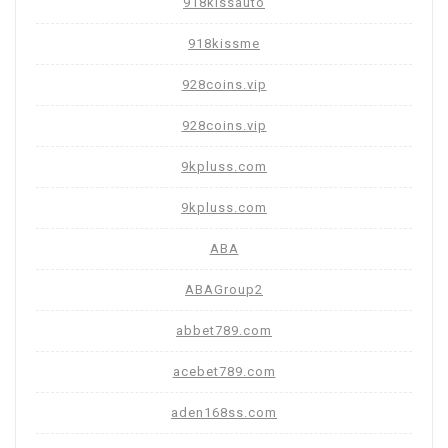
918kissauto
918kissme
928coins.vip
928coins.vip
9kpluss.com
9kpluss.com
ABA
ABAGroup2
abbet789.com
acebet789.com
aden168ss.com