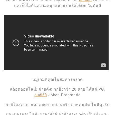
และก็เริ่มต้นความสนุกสนานร่าเริงได้เลยในทันที
หมู่เกมที่คุณไม่สมควรพลาด
สล็อตออนไลน์: ค่ายดังมากยิ่งกว่า 20 ค่าย ได้แก่ PG,
audi68
Joker, Pragmatic
คาสิโนสด: ถ่ายทอดสดจากบ่อนจริง ภาพคมชัด ไม่มีทุจริต
แทงบอลออนไลน์: ราคาน้ำดี ค่าน้ำประปาต่ำ เริ่มเพียง 10