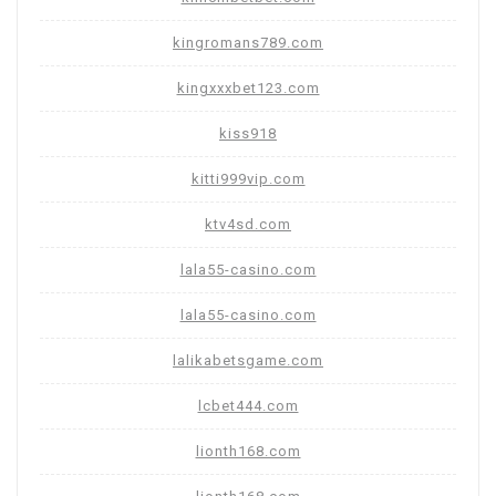
kingromans789.com
kingxxxbet123.com
kiss918
kitti999vip.com
ktv4sd.com
lala55-casino.com
lala55-casino.com
lalikabetsgame.com
lcbet444.com
lionth168.com