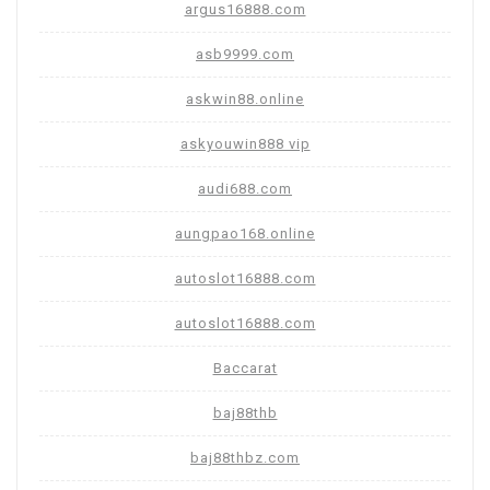
argus16888.com
asb9999.com
askwin88.online
askyouwin888 vip
audi688.com
aungpao168.online
autoslot16888.com
autoslot16888.com
Baccarat
baj88thb
baj88thbz.com