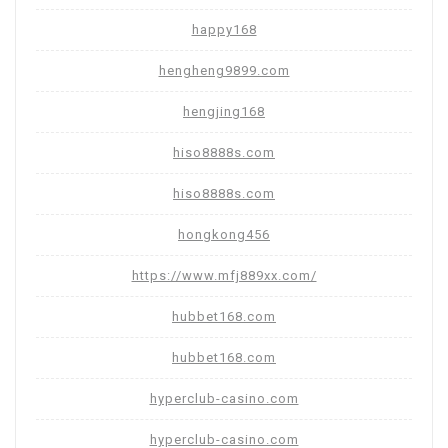
happy168
hengheng9899.com
hengjing168
hiso8888s.com
hiso8888s.com
hongkong456
https://www.mfj889xx.com/
hubbet168.com
hubbet168.com
hyperclub-casino.com
hyperclub-casino.com