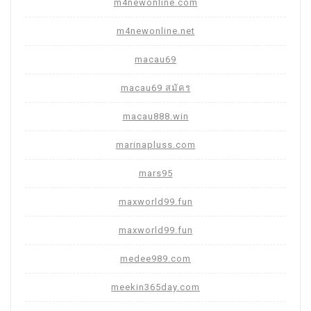
m4newonline.com
m4newonline.net
macau69
macau69 สมัคร
macau888.win
marinapluss.com
mars95
maxworld99.fun
maxworld99.fun
medee989.com
meekin365day.com