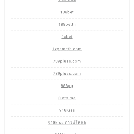
188bet
188betth
1xbet
1xgameth.com
789pluss.com
789pluss.com
888pg
8lots.me
918Kiss
918kiss ดาวน์โหลด