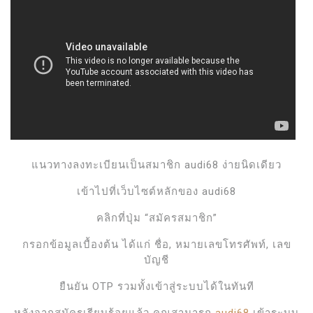
แนวทางลงทะเบียนเป็นสมาชิก audi68 ง่ายนิดเดียว
เข้าไปที่เว็บไซต์หลักของ audi68
คลิกที่ปุ่ม “สมัครสมาชิก”
กรอกข้อมูลเบื้องต้น ได้แก่ ชื่อ, หมายเลขโทรศัพท์, เลข
บัญชี
ยืนยัน OTP รวมทั้งเข้าสู่ระบบได้ในทันที
หลังจากสมัครเรียบร้อยแล้ว คุณสามารถ
audi68
เข้าระบบ