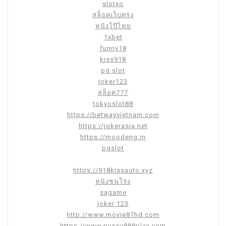
slotxo
สล็อตเว็บตรง
หนังโป๊ไทย
1xbet
funny18
kiss918
pg slot
joker123
สล็อต777
tokyoslot88
https://betwayvietnam.com
https://jokerasia.net
https://moodeng.in
pgslot
https://918kissauto.xyz
หนังชนโรง
sagame
joker 123
http://www.movie87hd.com
https://www.pussy888play.com