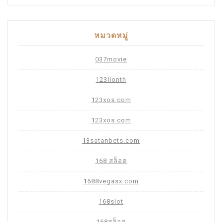
หมวดหมู่
037movie
123lionth
123xos.com
123xos.com
13satanbets.com
168 สล็อต
1688vegasx.com
168slot
168สล็อต