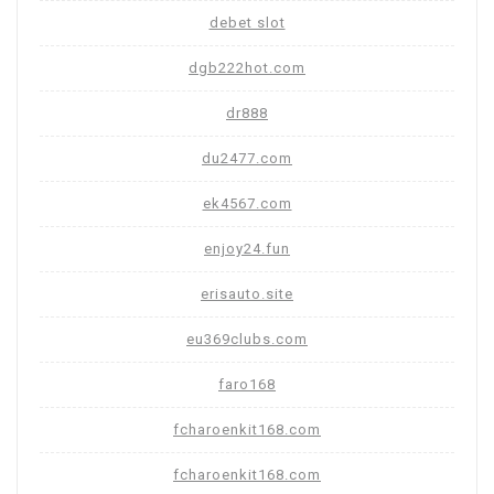
debet slot
dgb222hot.com
dr888
du2477.com
ek4567.com
enjoy24.fun
erisauto.site
eu369clubs.com
faro168
fcharoenkit168.com
fcharoenkit168.com