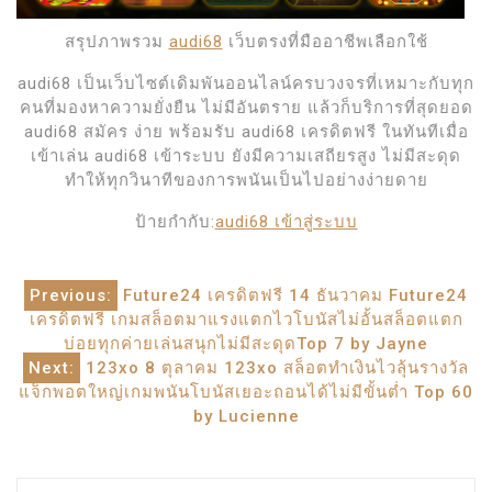
สรุปภาพรวม
audi68
เว็บตรงที่มืออาชีพเลือกใช้
audi68 เป็นเว็บไซต์เดิมพันออนไลน์ครบวงจรที่เหมาะกับทุก
คนที่มองหาความยั่งยืน ไม่มีอันตราย แล้วก็บริการที่สุดยอด
audi68 สมัคร ง่าย พร้อมรับ audi68 เครดิตฟรี ในทันทีเมื่อ
เข้าเล่น audi68 เข้าระบบ ยังมีความเสถียรสูง ไม่มีสะดุด
ทำให้ทุกวินาทีของการพนันเป็นไปอย่างง่ายดาย
ป้ายกำกับ:
audi68 เข้าสู่ระบบ
แนะแนว
Previous:
Future24 เครดิตฟรี 14 ธันวาคม Future24
เครดิตฟรี เกมสล็อตมาแรงแตกไวโบนัสไม่อั้นสล็อตแตก
เรื่อง
บ่อยทุกค่ายเล่นสนุกไม่มีสะดุดTop 7 by Jayne
Next:
123xo 8 ตุลาคม 123xo สล็อตทำเงินไวลุ้นรางวัล
แจ็กพอตใหญ่เกมพนันโบนัสเยอะถอนได้ไม่มีขั้นต่ำ Top 60
by Lucienne