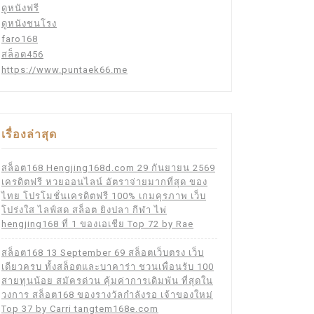
ดูหนังฟรี
ดูหนังชนโรง
faro168
สล็อต456
https://www.puntaek66.me
เรื่องล่าสุด
สล็อต168 Hengjing168d.com 29 กันยายน 2569
เครดิตฟรี หวยออนไลน์ อัตราจ่ายมากที่สุด ของ
ไทย โปรโมชั่นเครดิตฟรี 100% เกมคุรภาพ เว็บ
โปร่งใส ไลฟ์สด สล็อต ยิงปลา กีฬา ไพ่
hengjing168 ที่ 1 ของเอเชีย Top 72 by Rae
สล็อต168 13 September 69 สล็อตเว็บตรง เว็บ
เดียวครบ ทั้งสล็อตและบาคาร่า ชวนเพื่อนรับ 100
สายทุนน้อย สมัครด่วน คุ้มค่าการเดิมพัน ที่สุดใน
วงการ สล็อต168 ของรางวัลกำลังรอ เจ้าของใหม่
Top 37 by Carri tangtem168e.com