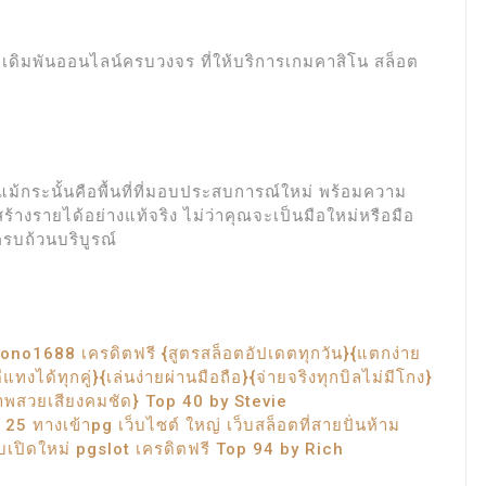
ดิมพันออนไลน์ครบวงจร ที่ให้บริการเกมคาสิโน สล็อต
 แม้กระนั้นคือพื้นที่ที่มอบประสบการณ์ใหม่ พร้อมความ
ร้างรายได้อย่างแท้จริง ไม่ว่าคุณจะเป็นมือใหม่หรือมือ
รบถ้วนบริบูรณ์
no1688 เครดิตฟรี {สูตรสล็อตอัปเดตทุกวัน}{แตกง่าย
งได้ทุกคู่}{เล่นง่ายผ่านมือถือ}{จ่ายจริงทุกบิลไม่มีโกง}
ภาพสวยเสียงคมชัด} Top 40 by Stevie
 ทางเข้าpg เว็บไซต์ ใหญ่ เว็บสล็อตที่สายปั่นห้าม
็บเปิดใหม่ pgslot เครดิตฟรี Top 94 by Rich