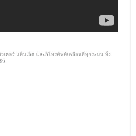
เตอร์ แท็บเล็ต และก็โทรศัพท์เคลื่อนที่ทุกระบบ ทั้ง
ชัน