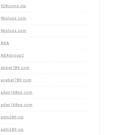
928coins.vip
9kpluss.com
9kpluss.com
ABA
ABAGroup2
abbet789.com
acebet789.com
aden168ss.com
aden168ss.com
adm289.vip
adm289.vip