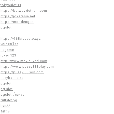
tokyoslot88
https://betwayvietnam.com
https://jokerasia.net
https://moodeng.in
pgslot
https://918kissauto.xyz
หนังชนโรง
sagame
joker 123
http://www.movie87hd.com
https://www.pussy888play.com
https://pussy888win.com
sexybaccarat
pgslot
pg slot
pgslot เว็บตรง
fullslotpg
live22
ดูหนัง