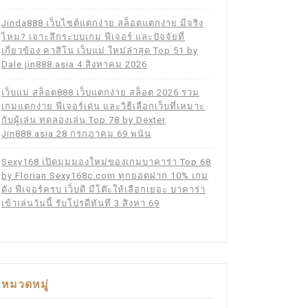
Jinda888 เว็บไซต์แตกง่าย สล็อตแตกง่าย มีจริง
ไหม? เจาะลึกระบบเกม ฟีเจอร์ และปัจจัยที่
เกี่ยวข้อง คาสิโน เว็บแม่ ใหม่ล่าสุด Top 51 by
Dale jin888.asia 4 สิงหาคม 2026
เว็บแม่ สล็อต888 เว็บแตกง่าย สล็อต 2026 รวม
เกมแตกง่าย ฟีเจอร์เด่น และวิธีเลือกเว็บที่เหมาะ
กับผู้เล่น ทดลองเล่น Top 78 by Dexter
Jin888.asia 28 กรกฎาคม 69 พนัน
Sexy168 เปิดมุมมองใหม่ของเกมบาคาร่า Top 68
by Florian Sexy168c.com ทุกยอดฝาก 10% เกม
ดัง ฟีเจอร์ครบ เว็บดี มีโต๊ะให้เลือกเยอะ บาคาร่า
เข้าเล่นวันนี้ รับโปรดีทันที 3 สิงหา 69
หมวดหมู่