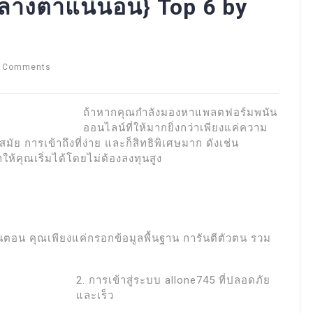
ดกลางตาแน่นอน} Top 6 by
 Comments
ถ้าหากคุณกำลังมองหาแพลตฟอร์มพนัน
ออนไลน์ที่ให้มากยิ่งกว่าเพียงแค่ความ
มัย การเข้าถึงที่ง่าย และก็สิทธิพิเศษมาก ดังเช่น
ห้คุณเริ่มได้โดยไม่ต้องลงทุนสูง
ั้นตอน คุณเพียงแค่กรอกข้อมูลพื้นฐาน การันตีตัวตน รวม
2. การเข้าสู่ระบบ allone745 ที่ปลอดภัย
และเร็ว