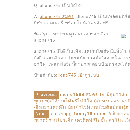
Q: allone745 เป็นยังไง?
A:
allone745 สมัคร
allone745 เป็นแพลตฟอร์มเ
กีฬา ลอตเตอรี่ พร้อมโบนัสเครดิตฟรี
ข้อสรุป: เพราะเหตุใดคุณควรจะเลือก
allone745
allone745 มิได้เป็นเพียงแต่เว็บไซต์พนันทั่วไป
ยั่งยืนและมั่นคง ปลอดภัย รวมทั้งจังหวะในการส
อาชีพ แพลตฟอร์มนี้สามารถตอบปัญหาคุณได้ค
ป้ายกำกับ:
allone745 เข้าสู่ระบบ
แนะแนว
Previous:
mono1688 สมัคร 16 มิถุนายน mo
ทุกเบท}{ใช้งานได้ฟรีไม่มีล็อก}{แทงบอลราคาดีแท
เรื่อง
{ยิงปลาแตกดีโบนัสเข้าไว}{เบทเริ่มต้นน้อย}{
Next:
ทางเข้าpg funny18a.com 6 สิงหาคม 25
พลาด! รวมโปรเด็ด เครดิตฟรีไม่อั้น คาสิโน เว