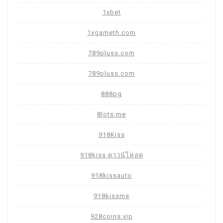
1xbet
1xgameth.com
789pluss.com
789pluss.com
888pg
8lots.me
918Kiss
918kiss ดาวน์โหลด
918kissauto
918kissme
928coins.vip