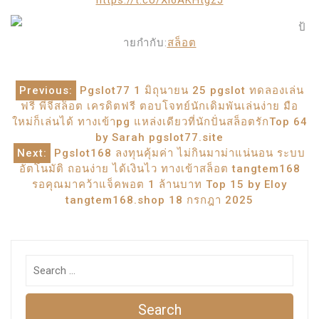
ป้
ายกำกับ:
สล็อต
แนะแนว
Previous:
Pgslot77 1 มิถุนายน 25 pgslot ทดลองเล่น
ฟรี พีจีสล็อต เครดิตฟรี ตอบโจทย์นักเดิมพันเล่นง่าย มือ
เรื่อง
ใหม่ก็เล่นได้ ทางเข้าpg แหล่งเดียวที่นักปั่นสล็อตรักTop 64
by Sarah pgslot77.site
Next:
Pgslot168 ลงทุนคุ้มค่า ไม่กินมาม่าแน่นอน ระบบ
อัตโนมัติ ถอนง่าย ได้เงินไว ทางเข้าสล็อต tangtem168
รอคุณมาคว้าแจ็คพอต 1 ล้านบาท Top 15 by Eloy
tangtem168.shop 18 กรกฎา 2025
Search