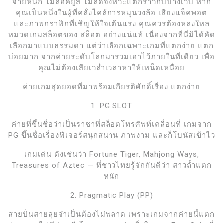
จ่ายหนัก ไม่ล็อคยูส ไม่ลดจังหวะแตกราวกับบางเว็บ หาก
คุณเป็นหนึ่งในผู้ที่คลั่งไคล้การหมุนวงล้อ เสียงแจ็คพอต
และภาพกราฟิกที่เชิญให้ใจเต้นแรง คุณควรต้องหลงใหล
หมวดเกมสล็อตของ สล็อต อย่างแน่แท้ เนื่องจากที่นี่มิได้คัด
เลือกมาแบบธรรมดา แต่ว่าเลือกเฉพาะเกมที่แตกง่าย แตก
บ่อยมาก จากค่ายระดับโลกมารวมเอาไว้ภายในที่เดียว เพื่อ
คุณไม่ต้องเสียเวล่ำเวลาหาให้เหน็ดเหนื่อย
ค่ายเกมสุดยอดที่มาพร้อมเกียรติศักดิ์เรื่อง แตกง่าย
1. PG SLOT
ค่ายที่ขึ้นชื่อว่าเป็นราชาที่สล็อตโทรศัพท์เคลื่อนที่ เกมจาก
PG ขึ้นชื่อเรื่องฟีเจอร์สนุกสนาน ภาพงาม และก็โบนัสเข้าไว
เกมเด่น ดังเช่นว่า Fortune Tiger, Mahjong Ways,
Treasures of Aztec — ที่ชาวไทยรู้จักกันดีว่า สาวถ้ำแตก
หนัก
2. Pragmatic Play (PP)
สายปั่นสายลุยจำเป็นต้องไม่พลาด เพราะเกมจากค่ายนี้แตก