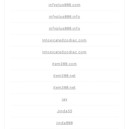
infyplus888.com
infyplus888.info
infyplus888.info
Intoxicatedzodiac.com
Intoxicatedzodiac.com
item388.com
item388.net
item388.net
jav
Jinda55
jinda888