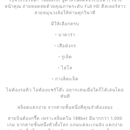
หน้าคุณ ถ่ายทอดสดด้วยคุณภาพระดับ Full HD ดีลเลอร์สาว
สวยหมุนวงล้อให้ท่านทุกวินาที
มีให้เลือกครบ
• บาคาร่า
• เสือมังกร
• รูเล็ต
• ไฮโล
• กางล็คแจ็ค
ไม่ต้องรอคิว ไม่ต้องแชร์โต๊ะ อยากเล่นเมื่อใดก็ได้เล่นโดย
ทันที
สล็อตแตกง่าย จากค่ายชั้นหนึ่งที่คุณจำต้องลอง
สายปั่นต้องกรี๊ด เพราะสล็อตใน 188bet มีมากกว่า 1,000
เกม จากค่ายชั้นหนึ่งทั่วทั้งโลก แถมแต่ละเกมยัง แตกง่าย