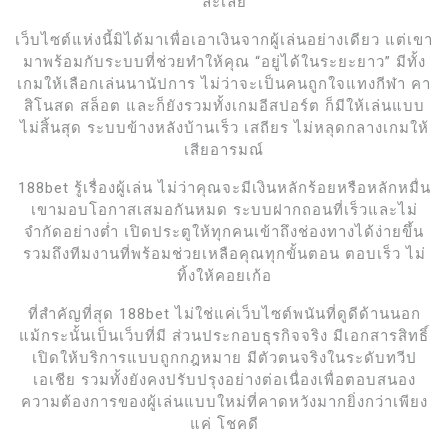
ละเลย
เว็บไซต์แห่งนี้มิได้มาเพื่อเอาเงินจากผู้เล่นอย่างเดียว แต่เขา
มาพร้อมกับระบบที่ช่วยทำให้คุณ “อยู่ได้ในระยะยาว” มีทั้ง
เกมให้เลือกเล่นนานัปการ ไม่ว่าจะเป็นคนถูกใจแทงกีฬา คา
สิโนสด สล็อต และก็ยังรวมทั้งเกมอีสปอร์ต ก็มีให้เล่นแบบ
ไม่สิ้นสุด ระบบข้างหลังบ้านเร็ว เสถียร ไม่หลุดกลางเกมให้
เสียอารมณ์
188bet รู้เรื่องผู้เล่น ไม่ว่าคุณจะมีเงินหลักร้อยหรือหลักหมื่น
เขามอบโอกาสเสมอกันหมด ระบบฝากถอนที่เร็วและไม่
จำกัดอย่างต่ำ เปิดประตูให้ทุกคนเข้าถึงช่องทางได้ง่ายขึ้น
รวมถึงทีมงานที่พร้อมช่วยเหลือคุณทุกขั้นตอน ตอบเร็ว ไม่
ทิ้งให้คอยเก้อ
ที่สำคัญที่สุด 188bet ไม่ใช่แค่เว็บไซต์พนันที่ดูดีด้านนอก
แม้กระนั้นเป็นเว็บที่มี ส่วนประกอบธุรกิจจริง มีเอกสารสิทธิ์
เปิดให้บริการแบบถูกกฎหมาย มีตัวตนจริงในระดับทวีป
เอเชีย รวมทั้งยังคงปรับปรุงอย่างต่อเนื่องเพื่อตอบสนอง
ความต้องการของผู้เล่นแบบใหม่ที่คาดหวังมากยิ่งกว่าเพียง
แค่ โชคดี