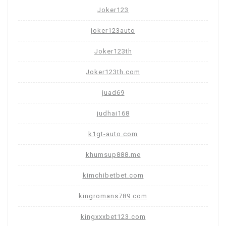
Joker123
joker123auto
Joker123th
Joker123th.com
juad69
judhai168
k1gt-auto.com
khumsup888.me
kimchibetbet.com
kingromans789.com
kingxxxbet123.com