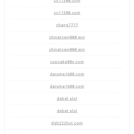
cc11388.com
cc11388.com
chang7777
chinatown888.win
chinatown888.win
cupcake88x.com
daruma1688.com
daruma1688.com
debet slot
debet slot
dgb222hot.com