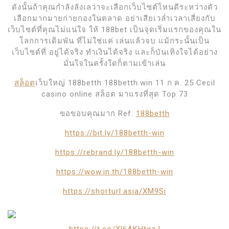
ดังนั้นถ้าคุณกำลังลังเลว่าจะเลือกเว็บไซต์ไหนดีระหว่างตัว
เลือกมากมายก่ายกองในตลาด อย่าเสียเวล่ำเวลาเสี่ยงกับ
เว็บไซต์ที่คุณไม่แน่ใจ ให้ 188bet เป็นจุดเริ่มแรกของคุณใน
โลกการเดิมพัน ที่ไม่ใช่แค่ เล่นแล้วจบ แม้กระนั้นเป็น
เว็บไซต์ที่ อยู่ได้จริง ทำเงินได้จริง และก็บันเทิงใจได้อย่าง
มั่นใจในครั้งใดก็ตามเข้าเล่น
สล็อต
เว็บใหญ่ 188betth 188betth.win 11 ก.ค. 25 Cecil
casino online สล็อต มาแรงที่สุด Top 73
ขอขอบคุณมาก Ref.
188betth
https://bit.ly/188betth-win
https://rebrand.ly/188betth-win
https://wow.in.th/188betth-win
https://shorturl.asia/XM9Si
https://t.co/Xl6AKHtgzJ