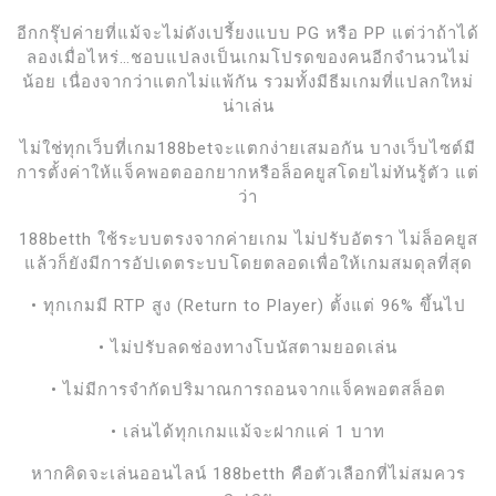
อีกกรุ๊ปค่ายที่แม้จะไม่ดังเปรี้ยงแบบ PG หรือ PP แต่ว่าถ้าได้
ลองเมื่อไหร่…ชอบแปลงเป็นเกมโปรดของคนอีกจำนวนไม่
น้อย เนื่องจากว่าแตกไม่แพ้กัน รวมทั้งมีธีมเกมที่แปลกใหม่
น่าเล่น
ไม่ใช่ทุกเว็บที่เกม188betจะแตกง่ายเสมอกัน บางเว็บไซต์มี
การตั้งค่าให้แจ็คพอตออกยากหรือล็อคยูสโดยไม่ทันรู้ตัว แต่
ว่า
188betth ใช้ระบบตรงจากค่ายเกม ไม่ปรับอัตรา ไม่ล็อคยูส
แล้วก็ยังมีการอัปเดตระบบโดยตลอดเพื่อให้เกมสมดุลที่สุด
• ทุกเกมมี RTP สูง (Return to Player) ตั้งแต่ 96% ขึ้นไป
• ไม่ปรับลดช่องทางโบนัสตามยอดเล่น
• ไม่มีการจำกัดปริมาณการถอนจากแจ็คพอตสล็อต
• เล่นได้ทุกเกมแม้จะฝากแค่ 1 บาท
หากคิดจะเล่นออนไลน์ 188betth คือตัวเลือกที่ไม่สมควร