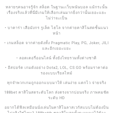
หลายๆคนอาจรู้จัก สล็อต ในฐานะเว็บพนันบอล แม้กระนั้น
เรื่องจริงแล้วที่นี่มีเกมให้เลือกเล่นมากยิ่งกว่านั้นเยอะแยะ
ไม่ว่าจะเป็น
• บาคาร่า เสือมังกร รูเล็ต ไฮโล จากค่ายคาสิโนสดชั้นแนว
หน้า
• เกมสล็อต จากค่ายดังทั้ง Pragmatic Play, PG, Joker, JILI
และอีกเยอะแยะ
• ลอตเตอรี่ออนไลน์ ทั้งยังไทยรวมทั้งต่างชาติ
• อีสปอร์ต เกมดังอย่าง Dota2, LOL, CS:GO พร้อมราคาต่อ
รองแบบเรียลไทม์
ทุกจำพวกเกมถูกออกแบบมาให้ เล่นง่าย แตกไว จ่ายจริง
188bet คาสิโนสดระดับโลก ส่งตรงจากบ่อนจริง ภาพคมชัด
ระดับ HD
อยากได้ฟีลเหมือนนั่งเล่นในคาสิโนลาสเวกัสแบบไม่ต้องบิน
ไปจริงใช่ไหม? 188betth ชูคาสิโนสดทั้งระบบมาไว้ข้าง