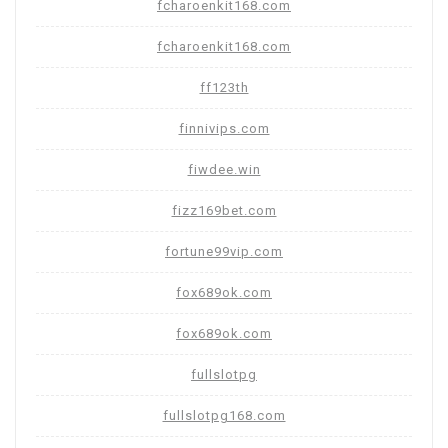
fcharoenkit168.com
fcharoenkit168.com
ff123th
finnivips.com
fiwdee.win
fizz169bet.com
fortune99vip.com
fox689ok.com
fox689ok.com
fullslotpg
fullslotpg168.com