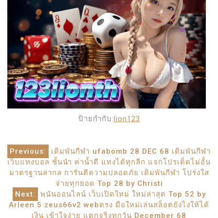
ป้ายกำกับ:
lion123
แนะแนว
Previous:
เดิมพันกีฬา ufabomb 28 DEC 68 เดิมพันกีฬา
เว็บแทงบอล ชั้นนำ ค่าน้ำดี แทงได้ทุกลีก แจกโปรเด็ดไม่อั้น
เรื่อง
มาตรฐานสากล การันตีความปลอดภัย เดิมพันกีฬา โปร่งใส
จ่ายทุกยอด Top 28 by Christi
Next:
พนันออนไลน์ เว็บเปิดใหม่ ใหม่ล่าสุด Top 52 by
Arleen 5 zeus66v2 webตรง มือใหม่เล่นสล็อตยังไงให้ได้
เงิน เข้าใจง่าย แตกจริงทุกวัน December 68