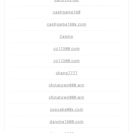
cashgame168
cashgame168x.com
Casino
cc11388.com
cc11388.com
chang7777
chinatown888.win
chinatown888.win
cupcake88x.com
daruma1688.com