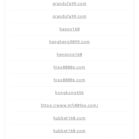
grandufa99.com
grandufa99.com
happy168
hengheng9899.com
hengjing168
hiso8888s.com
hiso8888s.com
hongkong456
https://www.mfj889xx.com/
hubbet168.com
hubbet168.com