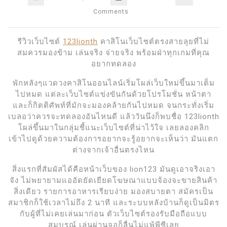
Comments
รีวิวเว็บไซต์
123lionth
คาสิโนเว็บไซต์ตรงสายลุยที่ไม่
สมควรมองข้าม เล่นจริง จ่ายจริง พร้อมฝ่าทุกเกมที่คุณ
อยากทดลอง
พักหลังๆแวดวงคาสิโนออนไลน์เริ่มโผล่เว็บใหม่ขึ้นมาเต็ม
ไปหมด แต่ละเว็บไซต์แข่งขันกันด้วยโปรโมชั่น หน้าตา
และก็กิตติศัพท์ที่มักจะมองคล้ายกันไปหมด จนกระทั่งเริ่ม
เบลอว่าควรจะทดลองอันไหนดี แล้ววันนึงก็พบชื่อ 123lionth
โผล่ขึ้นมาในกลุ่มชี้แนะเว็บไซต์ที่น่าไว้ใจ เลยลองคลิก
เข้าไปดูด้วยความต้องการอยากจะรู้อยากจะเห็นว่า มันแตก
ต่างจากเจ้าอื่นตรงไหน
สิ่งแรกที่สัมผัสได้คือหน้าเว็บของ lion123 มันดูเอาจริงเอา
จัง ไม่พยายามแออัดยัดเยียดโฆษณาแบบจ้องจะขายสินค้า
สิ่งเดียว รายการอาหารเรียบง่าย มองสบายตา สมัครเป็น
สมาชิกก็ใช้เวลาไม่ถึง 2 นาที และระบบหลังบ้านก็ดูเป็นมิตร
กับผู้ที่ไม่เคยเล่นมาก่อน ตัวเว็บไซต์รองรับมือถือแบบ
สมบูรณ์ เล่นผ่านจอก็ลื่นไม่แพ้พีซีเลย