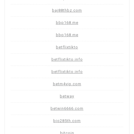
baj88thbz.com
bbp168.me
bbp168.me
betflixtikto
betflixtikto.info
betflixtikto.info
betm4vip.com
betway
betwin6666.com
bio285th.com
bitcoin