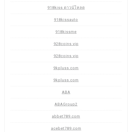
918kiss ดาวน์โหลด
918kissauto
918kissme
928coins.vip
928coins.vip
9kpluss.com
9kpluss.com
ABA
ABAGroup2
abbet789.com
acebet789.com