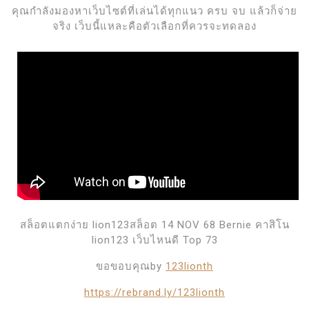
คุณกำลังมองหาเว็บไซต์ที่เล่นได้ทุกแนว ครบ จบ แล้วก็จ่าย
จริง เว็บนี้แหละคือตัวเลือกที่ควรจะทดลอง
สล็อตแตกง่าย lion123สล็อต 14 NOV 68 Bernie คาสิโน
lion123 เว็บไหนดี Top 73
ขอขอบคุณby
123lionth
https://rebrand.ly/123lionth