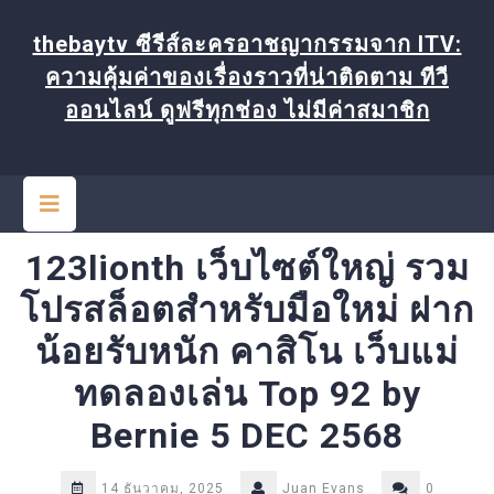
Skip
to
thebaytv ซีรีส์ละครอาชญากรรมจาก ITV:
content
ความคุ้มค่าของเรื่องราวที่น่าติดตาม ทีวี
ออนไลน์ ดูฟรีทุกช่อง ไม่มีค่าสมาชิก
Open
Button
123lionth เว็บไซต์ใหญ่ รวม
โปรสล็อตสำหรับมือใหม่ ฝาก
น้อยรับหนัก คาสิโน เว็บแม่
ทดลองเล่น Top 92 by
Bernie 5 DEC 2568
14 ธันวาคม, 2025
Juan Evans
0