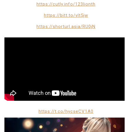
https://cutly.info/123lionth
https://bitt.to/vlt5jw
https://shorturl.asia/RU0jN
https://t.co/hycseCV1A0