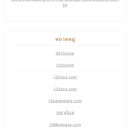
69
หมวดหมู่
037movie
123lionth
123xos.com
123xos.com
13satanbets.com
168 สล็อต
1688vegasx.com