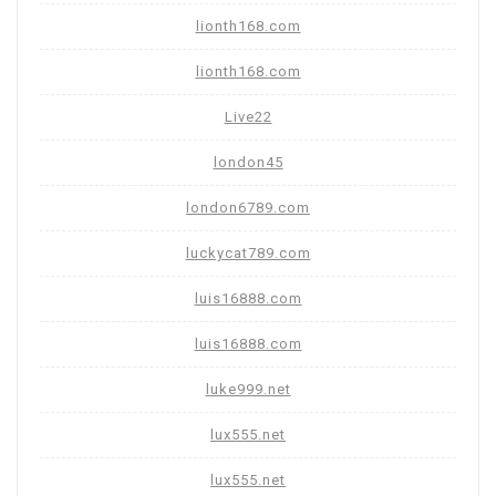
lionth168.com
lionth168.com
Live22
london45
london6789.com
luckycat789.com
luis16888.com
luis16888.com
luke999.net
lux555.net
lux555.net