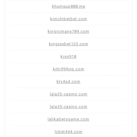
khumsup888.me
kimchibetbet.com
kingromans789.com
kingxxxbet123.com
kiss918
kitti999vip.com
ktv4sd.com
lala55-casino.com
lala55-casino.com
lalikabetsgame.com
lcbet444.com