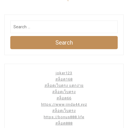
Search
joker123
สล็อต168
สล็อตเว็บตรง แตกง่าย
สล็อตเว็บตรง
สล็อต66
https://www.jinda44.xyz
สล็อตเว็บตรง
https://bonus888.life
สล็อต888