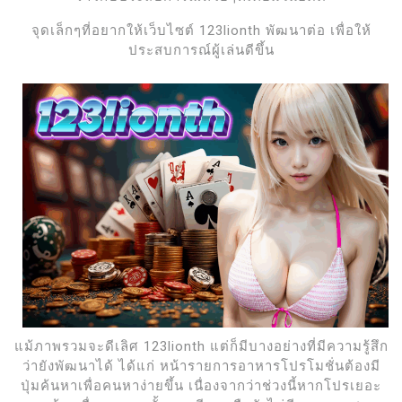
จุดเล็กๆที่อยากให้เว็บไซต์ 123lionth พัฒนาต่อ เพื่อให้
ประสบการณ์ผู้เล่นดีขึ้น
แม้ภาพรวมจะดีเลิศ 123lionth แต่ก็มีบางอย่างที่มีความรู้สึก
ว่ายังพัฒนาได้ ได้แก่ หน้ารายการอาหารโปรโมชั่นต้องมี
ปุ่มค้นหาเพื่อคนหาง่ายขึ้น เนื่องจากว่าช่วงนี้หากโปรเยอะ