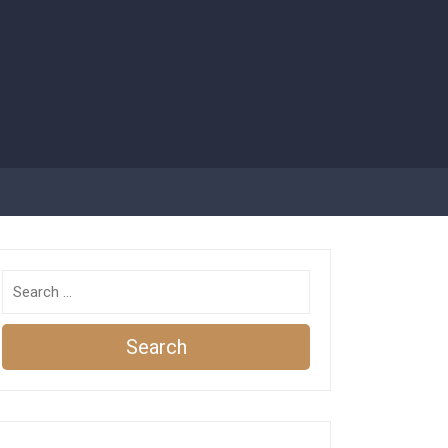
Search