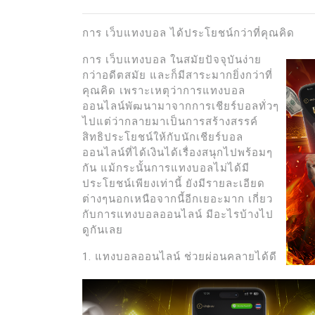
การ เว็บแทงบอล ได้ประโยชน์กว่าที่คุณคิด
การ เว็บแทงบอล ในสมัยปัจจุบันง่าย
กว่าอดีตสมัย และก็มีสาระมากยิ่งกว่าที่
คุณคิด เพราะเหตุว่าการแทงบอล
ออนไลน์พัฒนามาจากการเชียร์บอลทั่วๆ
ไปแต่ว่ากลายมาเป็นการสร้างสรรค์
สิทธิประโยชน์ให้กับนักเชียร์บอล
ออนไลน์ที่ได้เงินได้เรื่องสนุกไปพร้อมๆ
กัน แม้กระนั้นการแทงบอลไม่ได้มี
ประโยชน์เพียงเท่านี้ ยังมีรายละเอียด
ต่างๆนอกเหนือจากนี้อีกเยอะมาก เกี่ยว
กับการแทงบอลออนไลน์ มีอะไรบ้างไป
ดูกันเลย
1. แทงบอลออนไลน์ ช่วยผ่อนคลายได้ดี