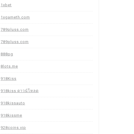
1xbet
1xgameth.com
789pluss.com
789pluss.com
888pg
8lots.me
918Kiss
918kiss ดาวน์โหลด
918kissauto
918kissme
928coins.vip