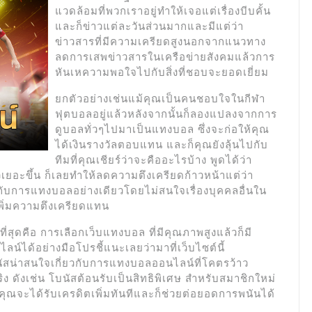
แวดล้อมที่พวกเราอยู่ทำให้เจอแต่เรื่องบีบคั้น
และก็ข่าวแต่ละวันส่วนมากและมีแต่ว่า
ข่าวสารที่มีความเครียดสูงนอกจากแนวทาง
ลดการเสพข่าวสารในเครือข่ายสังคมแล้วการ
หันเหความพอใจไปกับสิ่งที่ชอบจะยอดเยี่ยม
ยกตัวอย่างเช่นแม้คุณเป็นคนชอบใจในกีฬา
ฟุตบอลอยู่แล้วหลังจากนั้นก็ลองแปลงจากการ
ดูบอลทั่วๆไปมาเป็นแทงบอล ซึ่งจะก่อให้คุณ
ได้เงินรางวัลตอบแทน และก็คุณยังลุ้นไปกับ
ทีมที่คุณเชียร์ว่าจะคืออะไรบ้าง พูดได้ว่า
วเยอะขึ้น ก็เลยทำให้ลดความตึงเครียดก้าวหน้าแต่ว่า
ับการแทงบอลอย่างเดียวโดยไม่สนใจเรื่องบุคคลอื่นใน
พิ่มความตึงเครียดแทน
มที่สุดคือ การเลือกเว็บแทงบอล ที่มีคุณภาพสูงแล้วก็มี
ได้อย่างมือโปรชี้แนะเลยว่ามาที่เว็บไซต์นี้
โบนัสน่าสนใจเกี่ยวกับการแทงบอลออนไลน์ที่โคตรว้าว
ง ดังเช่น โบนัสต้อนรับเป็นสิทธิพิเศษ สำหรับสมาชิกใหม่
 คุณจะได้รับเครดิตเพิ่มทันทีและก็ช่วยต่อยอดการพนันได้