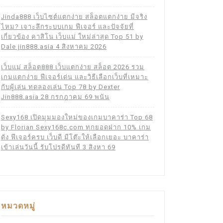
Jinda888 เว็บไซต์แตกง่าย สล็อตแตกง่าย มีจริง
ไหม? เจาะลึกระบบเกม ฟีเจอร์ และปัจจัยที่
เกี่ยวข้อง คาสิโน เว็บแม่ ใหม่ล่าสุด Top 51 by
Dale jin888.asia 4 สิงหาคม 2026
เว็บแม่ สล็อต888 เว็บแตกง่าย สล็อต 2026 รวม
เกมแตกง่าย ฟีเจอร์เด่น และวิธีเลือกเว็บที่เหมาะ
กับผู้เล่น ทดลองเล่น Top 78 by Dexter
Jin888.asia 28 กรกฎาคม 69 พนัน
Sexy168 เปิดมุมมองใหม่ของเกมบาคาร่า Top 68
by Florian Sexy168c.com ทุกยอดฝาก 10% เกม
ดัง ฟีเจอร์ครบ เว็บดี มีโต๊ะให้เลือกเยอะ บาคาร่า
เข้าเล่นวันนี้ รับโปรดีทันที 3 สิงหา 69
หมวดหมู่