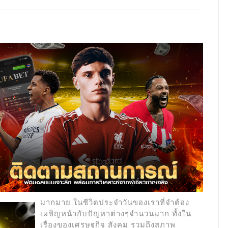
มากมาย ในชีวิตประจำวันของเราที่จำต้อง
เผชิญหน้ากับปัญหาต่างๆจำนวนมาก ทั้งใน
เรื่องของเศรษฐกิจ สังคม รวมถึงสภาพ