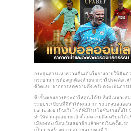
กระตุ้นสารแห่งความตื่นเต้นในร่างกายให้ตื่นตั
กระบวนการต้องถูกต้องด้วยหากว่าไปจดจ่อแต่ก
ชีวิตเลย จากการลดความตึงเครียดจะเป็นการเ
ซึ่งขั้นตอนการที่จะทำให้คุณได้รับสิ่งที่เหมาะส
ระบบระเบียบที่ดีทำให้คุณสามารถแทงบอลออนไลน์
ballfcclub เป็นเว็บไซต์ที่มีโปรโมชั่นรวมทั้ง
ทำให้ท่านสุขสบายแล้วก็ลดความตึงเครียดได้จริ
เมื่อลงทะเบียนเป็นสมาชิกแล้วฝากเงินครั้งแรก
เป็นการสร้างความสบายแบบต่อที่ 1