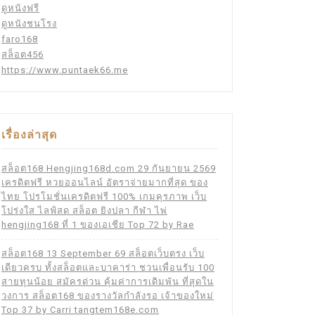
ดูหนังฟรี
ดูหนังชนโรง
faro168
สล็อต456
https://www.puntaek66.me
เรื่องล่าสุด
สล็อต168 Hengjing168d.com 29 กันยายน 2569
เครดิตฟรี หวยออนไลน์ อัตราจ่ายมากที่สุด ของ
ไทย โปรโมชั่นเครดิตฟรี 100% เกมคุรภาพ เว็บ
โปร่งใส ไลฟ์สด สล็อต ยิงปลา กีฬา ไพ่
hengjing168 ที่ 1 ของเอเชีย Top 72 by Rae
สล็อต168 13 September 69 สล็อตเว็บตรง เว็บ
เดียวครบ ทั้งสล็อตและบาคาร่า ชวนเพื่อนรับ 100
สายทุนน้อย สมัครด่วน คุ้มค่าการเดิมพัน ที่สุดใน
วงการ สล็อต168 ของรางวัลกำลังรอ เจ้าของใหม่
Top 37 by Carri tangtem168e.com