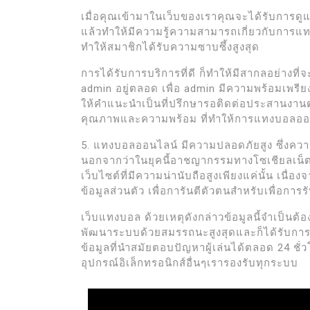
เมื่อคุณเข้ามาในเว็บของเราคุณจะได้รับการดู
แล้วทำให้มีความรู้ความสามารถเกี่ยวกับการแ
ทำให้สมาชิกได้รับความซาบซึ้งสูงสุด
การได้รับการบริการที่ดี ก็ทำให้มีสากลอย่างท
admin อยู่ตลอด เพื่อ admin มีความพร้อมเพรียง
ให้คำแนะนำเป็นที่ปรึกษารอติดต่อประสานงานต่
คุณภาพและความพร้อม ที่ทำให้การแทงบอลออ
5. แทงบอลออนไลน์ มีความปลอดภัยสูง ซึ่งความ
นอกจากว่าในยุคนี้อาชญากรรมทางโซเชียลเน็ตเว
เว็บไซต์ที่มีความน่านับถือสูงเพียงแค่นั้น เนื่
ข้อมูลส่วนตัว เพื่อการันตีตัวตนสำหรับเพื่อ
เว็บแทงบอล ด้วยเหตุดังกล่าวข้อมูลนี้จำเป็นต้
พัฒนาระบบด้วยสมรรถนะสูงสุดและก็ได้รับกา
ข้อมูลที่นำสมัยตอบปัญหาผู้เล่นได้ตลอด 24 ชั่
อุปกรณ์อิเล็กทรอนิกส์อื่นๆเรารองรับทุกระบบ