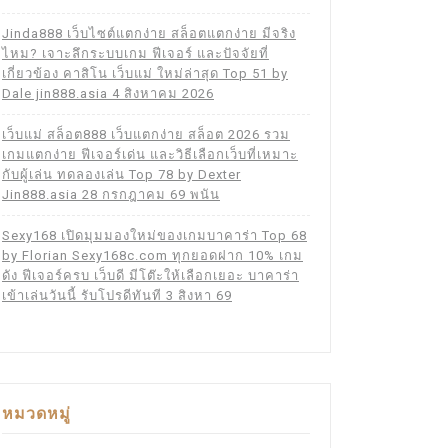
Jinda888 เว็บไซต์แตกง่าย สล็อตแตกง่าย มีจริง
ไหม? เจาะลึกระบบเกม ฟีเจอร์ และปัจจัยที่
เกี่ยวข้อง คาสิโน เว็บแม่ ใหม่ล่าสุด Top 51 by
Dale jin888.asia 4 สิงหาคม 2026
เว็บแม่ สล็อต888 เว็บแตกง่าย สล็อต 2026 รวม
เกมแตกง่าย ฟีเจอร์เด่น และวิธีเลือกเว็บที่เหมาะ
กับผู้เล่น ทดลองเล่น Top 78 by Dexter
Jin888.asia 28 กรกฎาคม 69 พนัน
Sexy168 เปิดมุมมองใหม่ของเกมบาคาร่า Top 68
by Florian Sexy168c.com ทุกยอดฝาก 10% เกม
ดัง ฟีเจอร์ครบ เว็บดี มีโต๊ะให้เลือกเยอะ บาคาร่า
เข้าเล่นวันนี้ รับโปรดีทันที 3 สิงหา 69
หมวดหมู่