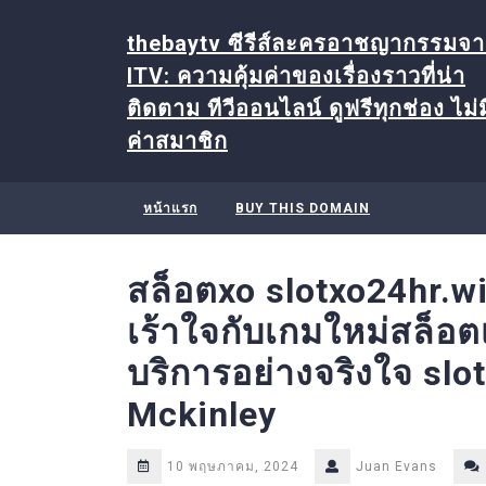
Skip
to
thebaytv ซีรีส์ละครอาชญากรรมจ
content
ITV: ความคุ้มค่าของเรื่องราวที่น่า
ติดตาม ทีวีออนไลน์ ดูฟรีทุกช่อง ไม่ม
ค่าสมาชิก
หน้าแรก
BUY THIS DOMAIN
สล็อตxo slotxo24hr.wi
เร้าใจกับเกมใหม่สล็อ
บริการอย่างจริงใจ slot
Mckinley
10 พฤษภาคม, 2024
Juan Evans