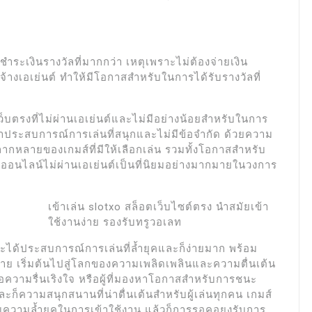
ชำระเงินรางวัลที่มากกว่า เหตุเพราะไม่ต้องจ่ายเงิน
าจ้างเอเย่นต์ ทำให้มีโอกาสสำหรับในการได้รับรางวัลที่
เว็บตรงที่ไม่ผ่านเอเย่นต์และไม่มีอย่างน้อยสำหรับในการ
องหาประสบการณ์การเล่นที่สนุกและไม่มีข้อจำกัด ด้วยความ
หลายของเกมส์ที่มีให้เลือกเล่น รวมทั้งโอกาสสำหรับ
อตออนไลน์ไม่ผ่านเอเย่นต์เป็นที่นิยมอย่างมากมายในวงการ
เข้าเล่น slotxo สล็อตเว็บไซต์ตรง นำสมัยเข้า
ใช้งานง่าย รองรับทรูวอเลท
จะได้ประสบการณ์การเล่นที่ล้ำยุคและก็ง่ายมาก พร้อม
าย เริ่มต้นไปสู่โลกของความเพลิดเพลินและความตื่นเต้น
เพื่อความรื่นเริงใจ หรือผู้ที่มองหาโอกาสสำหรับการชนะ
ความสนุกสนานที่น่าตื่นเต้นสำหรับผู้เล่นทุกคน เกมส์
กับความล้ำยุคในการเข้าใช้งาน แล้วก็การรอคอยงรับการ