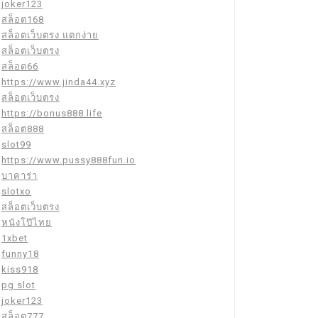
joker123
สล็อต168
สล็อตเว็บตรง แตกง่าย
สล็อตเว็บตรง
สล็อต66
https://www.jinda44.xyz
สล็อตเว็บตรง
https://bonus888.life
สล็อต888
slot99
https://www.pussy888fun.io
บาคาร่า
slotxo
สล็อตเว็บตรง
หนังโป๊ไทย
1xbet
funny18
kiss918
pg slot
joker123
สล็อต777