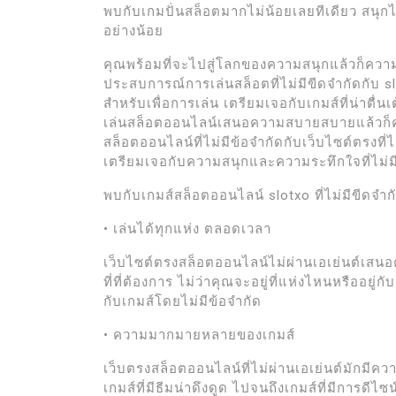
พบกับเกมปั่นสล็อตมากไม่น้อยเลยทีเดียว สนุกได
อย่างน้อย
คุณพร้อมที่จะไปสู่โลกของความสนุกแล้วก็ความ
ประสบการณ์การเล่นสล็อตที่ไม่มีขีดจำกัดกับ slo
สำหรับเพื่อการเล่น เตรียมเจอกับเกมส์ที่น่า
เล่นสล็อตออนไลน์เสนอความสบายสบายแล้วก็ควา
สล็อตออนไลน์ที่ไม่มีข้อจำกัดกับเว็บไซต์ตรงที่ไ
เตรียมเจอกับความสนุกและความระทึกใจที่ไม่
พบกับเกมส์สล็อตออนไลน์ slotxo ที่ไม่มีขีดจำก
• เล่นได้ทุกแห่ง ตลอดเวลา
เว็บไซต์ตรงสล็อตออนไลน์ไม่ผ่านเอเย่นต์เสน
ที่ที่ต้องการ ไม่ว่าคุณจะอยู่ที่แห่งไหนหรืออย
กับเกมส์โดยไม่มีข้อจำกัด
• ความมากมายหลายของเกมส์
เว็บตรงสล็อตออนไลน์ที่ไม่ผ่านเอเย่นต์มักมีค
เกมส์ที่มีธีมน่าดึงดูด ไปจนถึงเกมส์ที่มีการดีไ