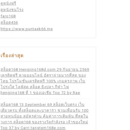
ดูหนังฟรี
ดูหนังชนโรง
faro168
สล็อต456
https://www.puntaek66.me
เรื่องล่าสุด
สล็อต168 Hengjing168d.com 29 กันยายน 2569
เครดิตฟรี หวยออนไลน์ อัตราจ่ายมากที่สุด ของ
ไทย โปรโมชั่นเครดิตฟรี 100% เกมคุรภาพ เว็บ
โปร่งใส ไลฟ์สด สล็อต ยิงปลา กีฬา ไพ่
hengjing168 ที่ 1 ของเอเชีย Top 72 by Rae
สล็อต168 13 September 69 สล็อตเว็บตรง เว็บ
เดียวครบ ทั้งสล็อตและบาคาร่า ชวนเพื่อนรับ 100
สายทุนน้อย สมัครด่วน คุ้มค่าการเดิมพัน ที่สุดใน
วงการ สล็อต168 ของรางวัลกำลังรอ เจ้าของใหม่
Top 37 by Carri tangtem168e.com