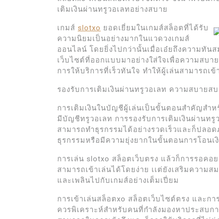
เติมเงินผ่านทรูวอเลทอย่างสบาย
เกมส์
slotxo
ยอดเยี่ยมในเกมส์สล็อตที่ได้รับ
ความนิยมเป็นอย่างมากในแวดวงเกมส์
ออนไลน์ โดยยิ่งไปกว่านั้นเมื่อเอ๋ยถึงความทัน
เว็บไซต์ที่ออกแบบมาอย่างใส่ใจเพื่อความสบายสบ
การให้บริการที่เร็วทันใจ ทำให้ผู้เล่นสามารถเ
รองรับการเติมเงินผ่านทรูวอเลท ความสบายสบา
การเติมเงินในบัญชีผู้เล่นเป็นขั้นตอนสำคัญสำหร
มีบัญชีทรูวอเลท การรองรับการเติมเงินผ่านทรูวอเ
สามารถทำธุรกรรมได้อย่างรวดเร็วและก็ปลอดภั
ธุรกรรมหรือมีความยุ่งยากในขั้นตอนการโอนเง
การเล่น slotxo สล็อตเว็บตรง แล้วก็การรอคอยงร
สามารถเข้าเล่นได้โดยง่าย เเต่ยังเสริมความส
และเพลินไปกับเกมส์อย่างเต็มเปี่ยม
การเข้าเล่นสล็อตxo สล็อตเว็บไซต์ตรง และการรอ
ควรพิเคราะห์สำหรับคนที่กำลังมองหาประสบการ