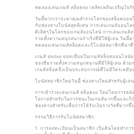
ทดลองเล่นเกมส์ สล็อตxo เพลิดเพลินเจริญใจกั
วันนี้พวกเราจะพาคุณสำรวจโลกของสล็อตออนไล
กับช่องทางโบนัสสุดพิเศษ การเล่นเกมส์ออนไลน์เ
ดีเลิศๆในโลกของเกมส์ออนไลน์ การเล่นเกมส์ส
รวมทั้งความสนุกสนานร่าเริงที่มีให้ผู้เล่น ว
ทดลองเล่นเกมส์สล็อตและก็โบนัสสมาชิกที่น่าตื่น
เกมส์ slotxo ยอดเยี่ยมในเกมส์สล็อตออนไลน์ย
ของธีมรวมทั้งความสนุกสนานที่มีให้ผู้เล่น ด้วยก
เกมส์สล็อตจึงเป็นประสบการณ์ที่ไม่มีใครเหมือ
โบนัสสมาชิกใหม่วันนี้ ช่องทางใหม่สำหรับผู้เล่น
การเข้าร่วมเล่นเกมส์ สล็อตxo ใหม่โดยการสมัค
โอกาสสำหรับในการชนะในเกมส์มากขึ้นและก็บันเ
ช่องทางสำหรับเพื่อการได้รับเงินรางวัลที่มากขึ้
กรรมวิธีการรับโบนัสสมาชิก
1. การลงทะเบียนเป็นสมาชิก เริ่มต้นโดยทำการ