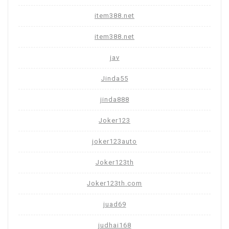
item388.net
item388.net
jav
Jinda55
jinda888
Joker123
joker123auto
Joker123th
Joker123th.com
juad69
judhai168