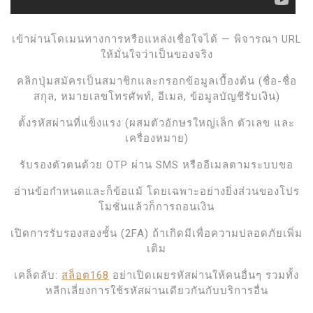
เข้าผ่านโดเมนทางการหรือแหล่งเชื่อใจได้ — พิจารณา URL
ให้มั่นใจว่าเป็นของจริง
คลิกปุ่มสมัครเป็นสมาชิกและกรอกข้อมูลเบื้องต้น (ชื่อ-ชื่อ
สกุล, หมายเลขโทรศัพท์, อีเมล, ข้อมูลบัญชีรับเงิน)
ตั้งรหัสผ่านที่แข็งแรง (ผสมตัวอักษรใหญ่เล็ก ตัวเลข และ
เครื่องหมาย)
รับรองตัวตนด้วย OTP ผ่าน SMS หรืออีเมลตามระบบขอ
อ่านข้อกำหนดและก็ข้อแม้ โดยเฉพาะอย่างยิ่งส่วนของโปร
โมชั่นแล้วก็การถอนเงิน
เปิดการรับรองสองชั้น (2FA) ถ้าเกิดมีเพื่อความปลอดภัยเพิ่ม
เติม
เคล็ดลับ:
สล็อต168
อย่าเปิดเผยรหัสผ่านให้คนอื่นๆ รวมทั้ง
หลีกเลี่ยงการใช้รหัสผ่านเดียวกันกับบริการอื่น