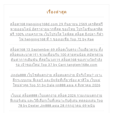
เรื่องล่าสุด
สล็อต168 Hengjing168d.com 29 กันยายน 2569 เครดิตฟรี
หวยออนไลน์ อัตราจ่ายมากที่สุด ของไทย โปรโมชั่นเครดิต
ฟรี 100% เกมคุรภาพ เว็บโปร่งใส ไลฟ์สด สล็อต ยิงปลา กีฬา
ไพ่ hengjing168 ที่ 1 ของเอเชีย Top 72 by Rae
สล็อต168 13 September 69 สล็อตเว็บตรง เว็บเดียวครบ ทั้ง
สล็อตและบาคาร่า ชวนเพื่อนรับ 100 สายทุนน้อย สมัครด่วน
คุ้มค่าการเดิมพัน ที่สุดในวงการ สล็อต168 ของรางวัลกำลัง
รอ เจ้าของใหม่ Top 37 by Carri tangtem168e.com
Jinda888 เว็บไซต์แตกง่าย สล็อตแตกง่าย มีจริงไหม? เจาะ
ลึกระบบเกม ฟีเจอร์ และปัจจัยที่เกี่ยวข้อง คาสิโน เว็บแม่
ใหม่ล่าสุด Top 51 by Dale jin888.asia 4 สิงหาคม 2026
เว็บแม่ สล็อต888 เว็บแตกง่าย สล็อต 2026 รวมเกมแตกง่าย
ฟีเจอร์เด่น และวิธีเลือกเว็บที่เหมาะกับผู้เล่น ทดลองเล่น Top
78 by Dexter Jin888.asia 28 กรกฎาคม 69 พนัน