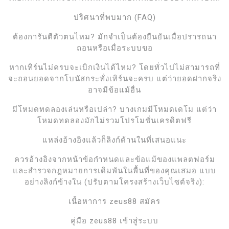
ปริศนาที่พบมาก (FAQ)
ต้องการันตีตัวตนไหม? มักจำเป็นต้องยืนยันเมื่อปรารถนา
ถอนหรือเมื่อระบบขอ
หากเทิร์นไม่ครบจะเบิกเงินได้ไหม? โดยทั่วไปไม่สามารถที่
จะถอนยอดจากโบนัสกระทั่งเทิร์นจะครบ แต่ว่ายอดฝากจริง
อาจมีข้อแม้อื่น
มีโหมดทดลองเล่นหรือเปล่า? บางเกมมีโหมดเดโม แต่ว่า
โหมดทดลองมักไม่รวมโปรโมชั่นเครดิตฟรี
แหล่งอ้างอิงแล้วก็ลิงก์ด้านในที่เสนอแนะ
ควรอ้างอิงจากหน้าข้อกำหนดและข้อแม้ของแพลตฟอร์ม
และสำรวจกฎหมายการเดิมพันในพื้นที่ของคุณเสมอ แบบ
อย่างลิงก์ข้างใน (ปรับตามโครงสร้างเว็บไซต์จริง):
เนื้อหาการ zeus88 สมัคร
คู่มือ zeus88 เข้าสู่ระบบ