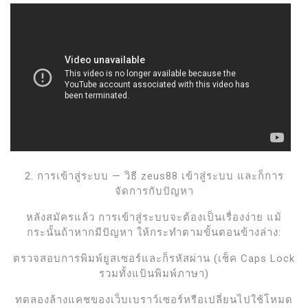
2. การเข้าสู่ระบบ — วิธี zeus88 เข้าสู่ระบบ และก็การ
จัดการกับปัญหา
หลังสมัครแล้ว การเข้าสู่ระบบจะต้องเป็นเรื่องง่าย แม้
กระนั้นถ้าหากมีปัญหา ให้กระทำตามขั้นตอนข้างล่าง:
ตรวจสอบการพิมพ์ยูสเซอร์และก็รหัสผ่าน (เช็ค Caps Lock
รวมทั้งแป้นพิมพ์ภาษา)
ทดลองล้างแคชของเว็บเบราว์เซอร์หรือเปลี่ยนไปใช้โหมด