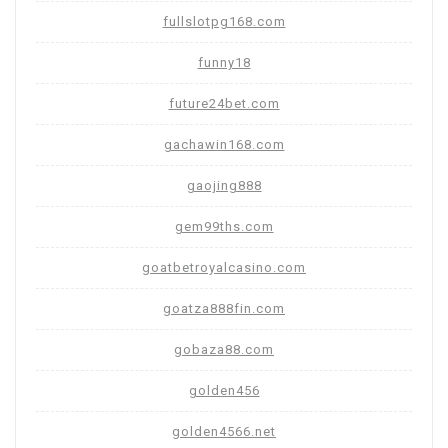
fullslotpg168.com
funny18
future24bet.com
gachawin168.com
gaojing888
gem99ths.com
goatbetroyalcasino.com
goatza888fin.com
gobaza88.com
golden456
golden4566.net