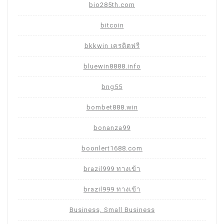
bio285th.com
bitcoin
bkkwin เครดิตฟรี
bluewin8888.info
bng55
bombet888.win
bonanza99
boonlert1688.com
brazil999 ทางเข้า
brazil999 ทางเข้า
Business, Small Business