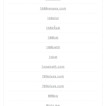
1688vegasx.com
168slot
168สล็อต
188bet
188betth
1xbet
1xgameth.com
789pluss.com
789pluss.com
888pg
8lots.me