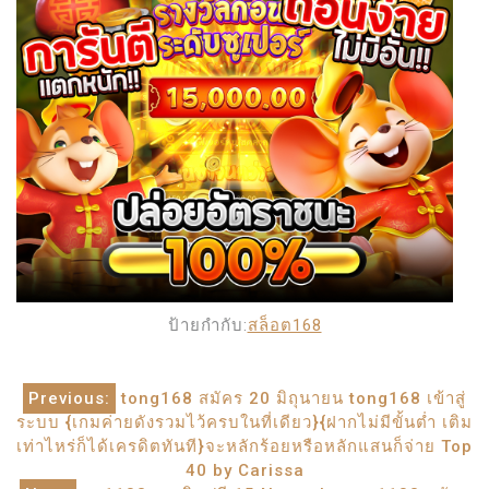
ป้ายกำกับ:
สล็อต168
แนะแนว
Previous:
tong168 สมัคร 20 มิถุนายน tong168 เข้าสู่
ระบบ {เกมค่ายดังรวมไว้ครบในที่เดียว}{ฝากไม่มีขั้นต่ำ เติม
เรื่อง
เท่าไหร่ก็ได้เครดิตทันที}จะหลักร้อยหรือหลักแสนก็จ่าย Top
40 by Carissa