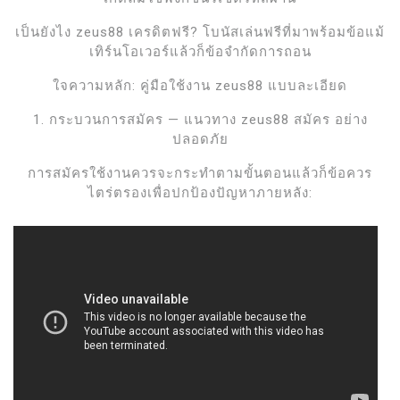
เป็นยังไง zeus88 เครดิตฟรี? โบนัสเล่นฟรีที่มาพร้อมข้อแม้
เทิร์นโอเวอร์แล้วก็ข้อจำกัดการถอน
ใจความหลัก: คู่มือใช้งาน zeus88 แบบละเอียด
1. กระบวนการสมัคร — แนวทาง zeus88 สมัคร อย่าง
ปลอดภัย
การสมัครใช้งานควรจะกระทำตามขั้นตอนแล้วก็ข้อควร
ไตร่ตรองเพื่อปกป้องปัญหาภายหลัง: