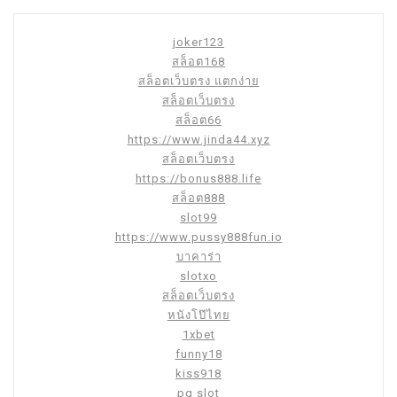
joker123
สล็อต168
สล็อตเว็บตรง แตกง่าย
สล็อตเว็บตรง
สล็อต66
https://www.jinda44.xyz
สล็อตเว็บตรง
https://bonus888.life
สล็อต888
slot99
https://www.pussy888fun.io
บาคาร่า
slotxo
สล็อตเว็บตรง
หนังโป๊ไทย
1xbet
funny18
kiss918
pg slot