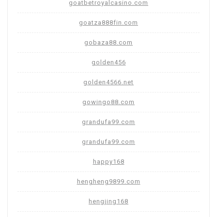
goatbetroyalcasino.com
goatza888fin.com
gobaza88.com
golden456
golden4566.net
gowingo88.com
grandufa99.com
grandufa99.com
happy168
hengheng9899.com
hengjing168