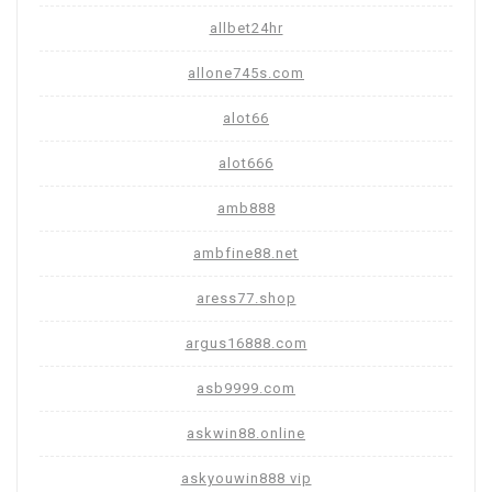
allbet24hr
allone745s.com
alot66
alot666
amb888
ambfine88.net
aress77.shop
argus16888.com
asb9999.com
askwin88.online
askyouwin888 vip