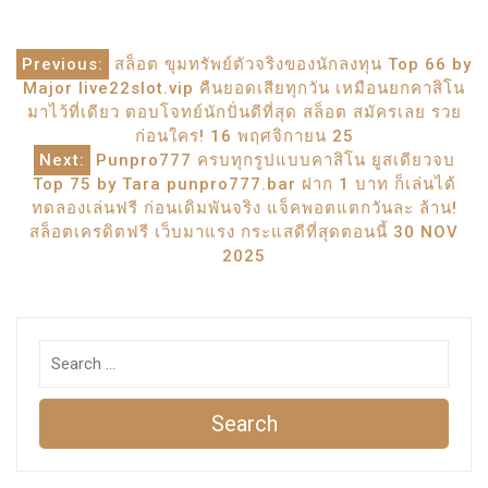
แนะแนว
Previous:
สล็อต ขุมทรัพย์ตัวจริงของนักลงทุน Top 66 by
Major live22slot.vip คืนยอดเสียทุกวัน เหมือนยกคาสิโน
เรื่อง
มาไว้ที่เดียว ตอบโจทย์นักปั่นดีที่สุด สล็อต สมัครเลย รวย
ก่อนใคร! 16 พฤศจิกายน 25
Next:
Punpro777 ครบทุกรูปแบบคาสิโน ยูสเดียวจบ
Top 75 by Tara punpro777.bar ฝาก 1 บาท ก็เล่นได้
ทดลองเล่นฟรี ก่อนเดิมพันจริง แจ็คพอตแตกวันละ ล้าน!
สล็อตเครดิตฟรี เว็บมาแรง กระแสดีที่สุดตอนนี้ 30 NOV
2025
Search