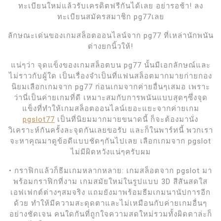
ทะเบียนใหม่แล้วรับเครดิตฟรีกันได้เลย อย่ารอช้า! ลง
ทะเบียนสมัครสมาชิก pg77เลย
ลักษณะเด่นของเกมสล็อตออนไลน์จาก pg77 ที่เหล่านักพนัน
ต่างยกนิ้วให้!
แน่ๆว่า จุดแข็งของเกมสล็อตบน pg77 นั้นมีเอกลักษณ์และ
ไม่ราวกับผู้ใด เป็นเรื่องจำเป็นที่แฟนสล็อตมากมายก่ายกอง
นิยมเลือกเกมจาก pg77 ก่อนเกมจากค่ายอื่นๆเสมอ เพราะ
ว่านี่เป็นค่ายเกมที่ดี เหมาะสมกับการพนันแบบสุดๆซึ่งจุด
แข็งที่ทำให้เกมสล็อตออนไลน์เยอะแยะจากค่ายเกม
pgslot77
เป็นที่นิยมมากมายขนาดนี้ ก็จะต้องมานั่ง
วิเคราะห์กันครั้งละจุดกันเลยขอรับ และก็ในพาร์ทนี้ พวกเรา
จะหาคุณมาดูข้อดีแบบชัดๆกันไปเลย เลือกเกมจาก pgslot
ไม่มีผิดหวังแน่ๆครับผม
• กราฟิกแล้วก็ธีมเกมหลากหลาย: เกมสล็อตจาก pgslot มา
พร้อมกราฟิกที่งาม เกมสมัยใหม่ในรูปแบบ 3D สีสันสดใส
เอฟเฟกต์ต่างๆสมจริง แถมยังมาพร้อมธีมเกมนานัปการอีก
ด้วย ทำให้มีความสะดุดตาและไม่เหมือนกับค่ายเกมอื่นๆ
อย่างชัดเจน คนใดกันที่ถูกใจความสดใหม่รวมทั้งผิดตาล่ะก็