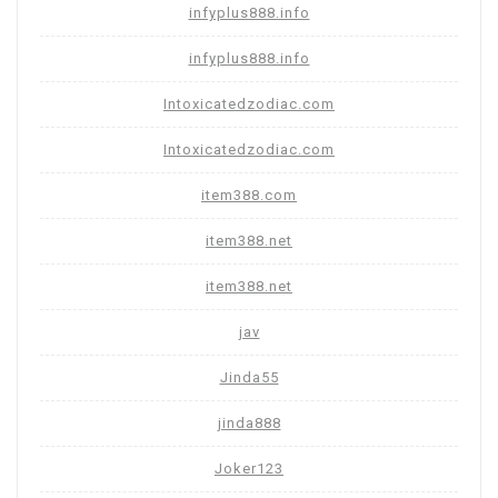
infyplus888.info
infyplus888.info
Intoxicatedzodiac.com
Intoxicatedzodiac.com
item388.com
item388.net
item388.net
jav
Jinda55
jinda888
Joker123