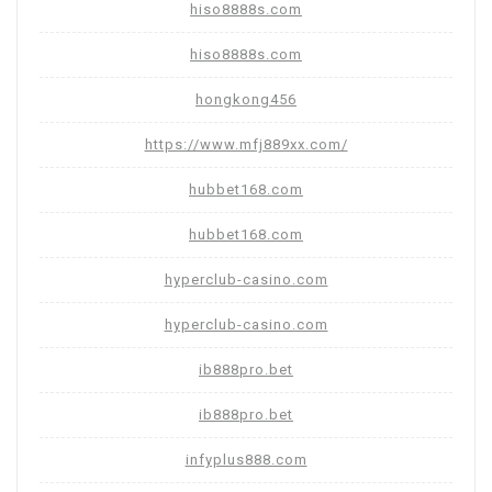
hiso8888s.com
hiso8888s.com
hongkong456
https://www.mfj889xx.com/
hubbet168.com
hubbet168.com
hyperclub-casino.com
hyperclub-casino.com
ib888pro.bet
ib888pro.bet
infyplus888.com