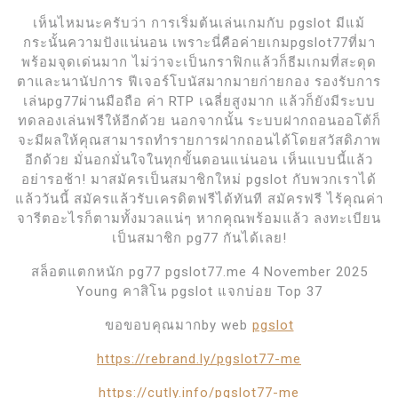
เห็นไหมนะครับว่า การเริ่มต้นเล่นเกมกับ pgslot มีแม้
กระนั้นความปังแน่นอน เพราะนี่คือค่ายเกมpgslot77ที่มา
พร้อมจุดเด่นมาก ไม่ว่าจะเป็นกราฟิกแล้วก็ธีมเกมที่สะดุด
ตาและนานัปการ ฟีเจอร์โบนัสมากมายก่ายกอง รองรับการ
เล่นpg77ผ่านมือถือ ค่า RTP เฉลี่ยสูงมาก แล้วก็ยังมีระบบ
ทดลองเล่นฟรีให้อีกด้วย นอกจากนั้น ระบบฝากถอนออโต้ก็
จะมีผลให้คุณสามารถทำรายการฝากถอนได้โดยสวัสดิภาพ
อีกด้วย มั่นอกมั่นใจในทุกขั้นตอนแน่นอน เห็นแบบนี้แล้ว
อย่ารอช้า! มาสมัครเป็นสมาชิกใหม่ pgslot กับพวกเราได้
แล้ววันนี้ สมัครแล้วรับเครดิตฟรีได้ทันที สมัครฟรี ไร้คุณค่า
จารีตอะไรก็ตามทั้งมวลแน่ๆ หากคุณพร้อมแล้ว ลงทะเบียน
เป็นสมาชิก pg77 กันได้เลย!
สล็อตแตกหนัก pg77 pgslot77.me 4 November 2025
Young คาสิโน pgslot แจกบ่อย Top 37
ขอขอบคุณมากby web
pgslot
https://rebrand.ly/pgslot77-me
https://cutly.info/pgslot77-me