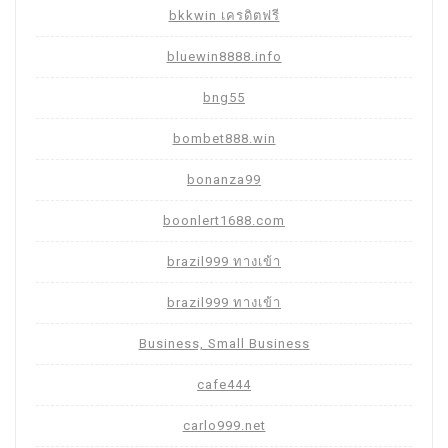
bkkwin เครดิตฟรี
bluewin8888.info
bng55
bombet888.win
bonanza99
boonlert1688.com
brazil999 ทางเข้า
brazil999 ทางเข้า
Business, Small Business
cafe444
carlo999.net