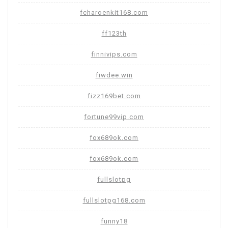
fcharoenkit168.com
ff123th
finnivips.com
fiwdee.win
fizz169bet.com
fortune99vip.com
fox689ok.com
fox689ok.com
fullslotpg
fullslotpg168.com
funny18