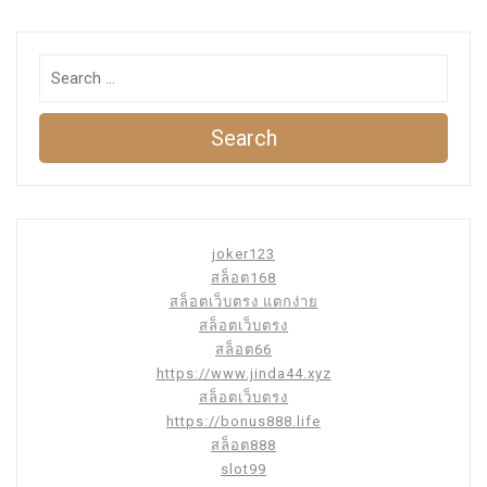
Search
joker123
สล็อต168
สล็อตเว็บตรง แตกง่าย
สล็อตเว็บตรง
สล็อต66
https://www.jinda44.xyz
สล็อตเว็บตรง
https://bonus888.life
สล็อต888
slot99