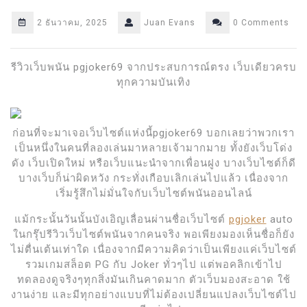
2 ธันวาคม, 2025
Juan Evans
0 Comments
รีวิวเว็บพนัน pgjoker69 จากประสบการณ์ตรง เว็บเดียวครบ
ทุกความบันเทิง
ก่อนที่จะมาเจอเว็บไซต์แห่งนี้pgjoker69 บอกเลยว่าพวกเรา
เป็นหนึ่งในคนที่ลองเล่นมาหลายเจ้ามากมาย ทั้งยังเว็บโด่ง
ดัง เว็บเปิดใหม่ หรือเว็บแนะนำจากเพื่อนฝูง บางเว็บไซต์ก็ดี
บางเว็บก็น่าผิดหวัง กระทั่งเกือบเลิกเล่นไปแล้ว เนื่องจาก
เริ่มรู้สึกไม่มั่นใจกับเว็บไซต์พนันออนไลน์
แม้กระนั้นวันนั้นบังเอิญเลื่อนผ่านชื่อเว็บไซต์
pgjoker
auto
ในกรุ๊ปรีวิวเว็บไซต์พนันจากคนจริง พอเพียงมองเห็นชื่อก็ยัง
ไม่ตื่นเต้นเท่าใด เนื่องจากมีความคิดว่าเป็นเพียงแค่เว็บไซต์
รวมเกมสล็อต PG กับ Joker ทั่วๆไป แต่พอคลิกเข้าไป
ทดลองดูจริงๆทุกสิ่งมันเกินคาดมาก ตัวเว็บมองสะอาด ใช้
งานง่าย และมีทุกอย่างแบบที่ไม่ต้องเปลี่ยนแปลงเว็บไซต์ไป