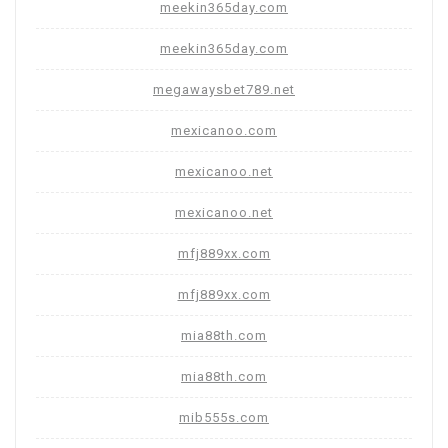
meekin365day.com
meekin365day.com
megawaysbet789.net
mexicanoo.com
mexicanoo.net
mexicanoo.net
mfj889xx.com
mfj889xx.com
mia88th.com
mia88th.com
mib555s.com