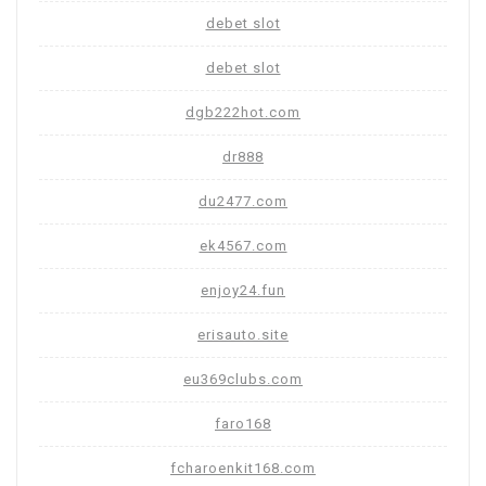
debet slot
debet slot
dgb222hot.com
dr888
du2477.com
ek4567.com
enjoy24.fun
erisauto.site
eu369clubs.com
faro168
fcharoenkit168.com