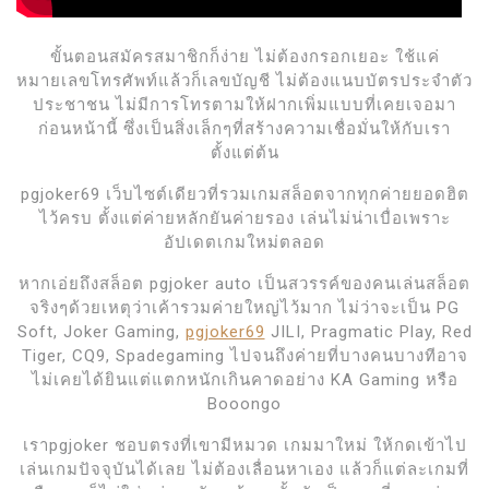
ขั้นตอนสมัครสมาชิกก็ง่าย ไม่ต้องกรอกเยอะ ใช้แค่
หมายเลขโทรศัพท์แล้วก็เลขบัญชี ไม่ต้องแนบบัตรประจำตัว
ประชาชน ไม่มีการโทรตามให้ฝากเพิ่มแบบที่เคยเจอมา
ก่อนหน้านี้ ซึ่งเป็นสิ่งเล็กๆที่สร้างความเชื่อมั่นให้กับเรา
ตั้งแต่ต้น
pgjoker69 เว็บไซต์เดียวที่รวมเกมสล็อตจากทุกค่ายยอดฮิต
ไว้ครบ ตั้งแต่ค่ายหลักยันค่ายรอง เล่นไม่น่าเบื่อเพราะ
อัปเดตเกมใหม่ตลอด
หากเอ่ยถึงสล็อต pgjoker auto เป็นสวรรค์ของคนเล่นสล็อต
จริงๆด้วยเหตุว่าเค้ารวมค่ายใหญ่ไว้มาก ไม่ว่าจะเป็น PG
Soft, Joker Gaming,
pgjoker69
JILI, Pragmatic Play, Red
Tiger, CQ9, Spadegaming ไปจนถึงค่ายที่บางคนบางทีอาจ
ไม่เคยได้ยินแต่แตกหนักเกินคาดอย่าง KA Gaming หรือ
Booongo
เราpgjoker ชอบตรงที่เขามีหมวด เกมมาใหม่ ให้กดเข้าไป
เล่นเกมปัจจุบันได้เลย ไม่ต้องเลื่อนหาเอง แล้วก็แต่ละเกมที่