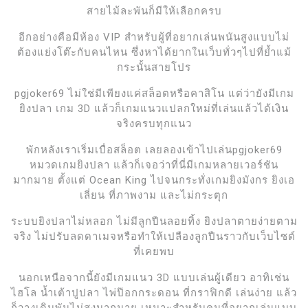
สายไม้ละพันก็มีให้เลือกครบ
อีกอย่างคือมีห้อง VIP สำหรับผู้ที่อยากเล่นพนันสูงแบบไม่
ต้องแย่งโต๊ะกับคนไหน ซึ่งหาได้ยากในเว็บทั่วๆไปที่ย้ำแม้
กระนั้นสายโปร
pgjoker69 ไม่ใช่มีเพียงแค่สล็อตหรือคาสิโน แต่ว่ายังมีเกม
ยิงปลา เกม 3D แล้วก็เกมแนวแปลกใหม่ที่เล่นแล้วได้เงิน
จริงครบทุกแนว
พักหลังเราเริ่มเบื่อสล็อต เลยลองเข้าไปเล่นpgjoker69
หมวดเกมยิงปลา แล้วก็เจอว่าที่นี่มีเกมหลายเวอร์ชัน
มากมาย ตั้งแต่ Ocean King ไปจนกระทั่งเกมยิงมังกร ยิงเอ
เลี่ยน ที่ภาพงาม และไม่กระตุก
ระบบยิงปลาไม่หลอก ไม่มีลูกปืนลอยทิ้ง ยิงปลาตายง่ายตาม
จริง ไม่ปรับลดดาเมจหรือทำให้เปลืองลูกปืนราวกับเว็บไซต์
ที่เคยพบ
นอกเหนือจากนี้ยังมีเกมแนว 3D แบบเล่นผู้เดียว อาทิเช่น
ไฮโล น้ำเต้าปูปลา ไพ่ป๊อกกระดอน ที่กราฟิกดี เล่นง่าย แล้ว
ก็วางเดิมพันไม่สูงมากมาย เหมาะสำหรับคนที่อยากเล่นแบบ