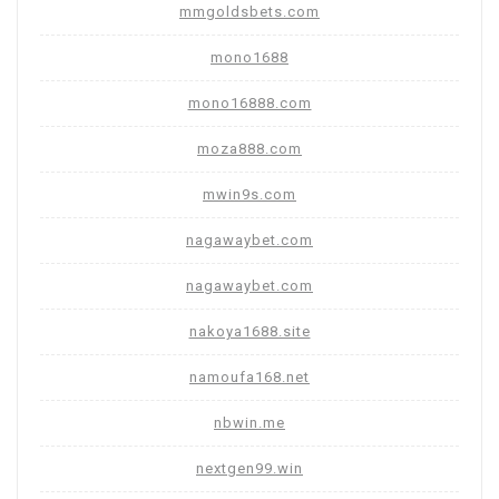
mmgoldsbets.com
mono1688
mono16888.com
moza888.com
mwin9s.com
nagawaybet.com
nagawaybet.com
nakoya1688.site
namoufa168.net
nbwin.me
nextgen99.win