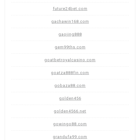
future24bet.com
gachawin168.com
gaojing888
gem99ths.com
goatbetroyalcasino.com
goatza888fin.com
gobaza88.com
golden456
golden4566.net
gowingo88.com
grandufa99.com