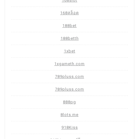
168slot
168สล็อต
188bet
188betth
1xbet
1xgameth.com
789pluss.com
789pluss.com
888pg
8lots.me
918Kiss