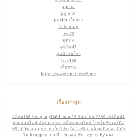
pgslot
pg slot
pgslot เว็บตรง
fullslotpg
live22
ดูหนัง
ดูหนังฟรี
ดูหนังชนโรง
faro168
สล็อต456
https://www.puntaek66.me
เรื่องล่าสุด
สล็อต168 Hengjing168d.com 29 กันยายน 2569 เครดิตฟรี
หวยออนไลน์ อัตราจ่ายมากที่สุด ของไทย โปรโมชั่นเครดิต
ฟรี 100% เกมคุรภาพ เว็บโปร่งใส ไลฟ์สด สล็อต ยิงปลา กีฬา
ไพ่ hengjing168 ที่ 1 ของเอเชีย Top 72 by Rae