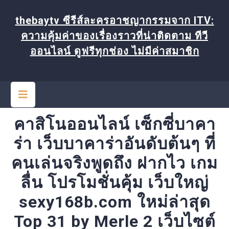
Skip
to
thebaytv ซีรีส์ละครอาชญากรรมจาก ITV:
content
ความคุ้มค่าของเรื่องราวที่น่าติดตาม ทีวี
ออนไลน์ ดูฟรีทุกช่อง ไม่มีค่าสมาชิก
Open
Button
คาสิโนออนไลน์ เซ็กซี่บาคา
ร่า เว็บบาคาร่าอันดับต้นๆ ที่
คนเล่นจริงพูดถึง ฝากไว เกม
ลื่น โปรโมชั่นคุ้ม เว็บใหญ่
sexy168b.com ใหม่ล่าสุด
Top 31 by Merle 2 เว็บไซต์