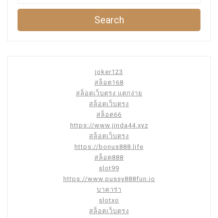
Search
joker123
สล็อต168
สล็อตเว็บตรง แตกง่าย
สล็อตเว็บตรง
สล็อต66
https://www.jinda44.xyz
สล็อตเว็บตรง
https://bonus888.life
สล็อต888
slot99
https://www.pussy888fun.io
บาคาร่า
slotxo
สล็อตเว็บตรง