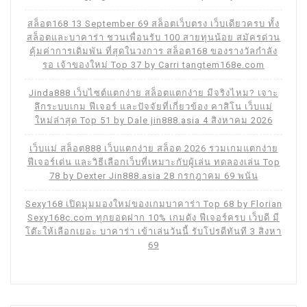
สล็อต168 13 September 69 สล็อตเว็บตรง เว็บเดียวครบ ทั้ง
สล็อตและบาคาร่า ชวนเพื่อนรับ 100 สายทุนน้อย สมัครด่วน
คุ้มค่าการเดิมพัน ที่สุดในวงการ สล็อต168 ของรางวัลกำลัง
รอ เจ้าของใหม่ Top 37 by Carri tangtem168e.com
Jinda888 เว็บไซต์แตกง่าย สล็อตแตกง่าย มีจริงไหม? เจาะ
ลึกระบบเกม ฟีเจอร์ และปัจจัยที่เกี่ยวข้อง คาสิโน เว็บแม่
ใหม่ล่าสุด Top 51 by Dale jin888.asia 4 สิงหาคม 2026
เว็บแม่ สล็อต888 เว็บแตกง่าย สล็อต 2026 รวมเกมแตกง่าย
ฟีเจอร์เด่น และวิธีเลือกเว็บที่เหมาะกับผู้เล่น ทดลองเล่น Top
78 by Dexter Jin888.asia 28 กรกฎาคม 69 พนัน
Sexy168 เปิดมุมมองใหม่ของเกมบาคาร่า Top 68 by Florian
Sexy168c.com ทุกยอดฝาก 10% เกมดัง ฟีเจอร์ครบ เว็บดี มี
โต๊ะให้เลือกเยอะ บาคาร่า เข้าเล่นวันนี้ รับโปรดีทันที 3 สิงหา
69