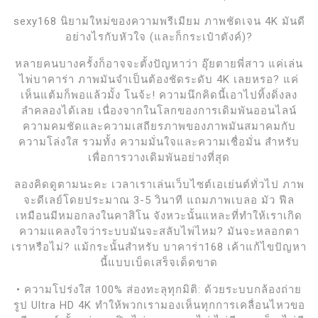
sexy168 นิยามใหม่ของความพรีเมียม ภาพชัดเจน 4K มันดี
อย่างไรกับหัวใจ (และก็กระเป๋าตังค์)?
หลายคนบางครั้งก็อาจจะตั้งปัญหาว่า อุ๊ยตายพี่สาว แค่เล่น
ไพ่บาคาร่า ภาพมันจำเป็นต้องชัดระดับ 4K เลยหรอ? แค่
เห็นแต้มก็พอแล้วมั้ง โนจ้ะ! ความนึกคิดนี้เอาไปทิ้งดิ่งลง
ลำคลองได้เลย เนื่องจากในโลกของการเดิมพันออนไลน์
ความคมชัดและความเสถียรภาพของภาพมันสมาคมกับ
ความโล่งใส รวมทั้ง ความมั่นใจและความเชื่อมั่น สำหรับ
เพื่อการวางเดิมพันอย่างที่สุด
ลองคิดดูตามนะคะ เวลาเราเล่นเว็บไซต์เอเย่นต์ทั่วไป ภาพ
จะดีเลย์โดยประมาณ 3-5 วินาที แถมภาพเบลอ มัว ฟีล
เหมือนมีหมอกลงในคาสิโน จังหวะนั้นแหละที่ทำให้เราเกิด
ความแคลงใจว่าระบบมันจะสลับไพ่ไหม? มันจะหลอกตา
เราหรือไม่? แม้กระนั้นสำหรับ บาคาร่า168 เค้าแก้ไขปัญหา
นี้แบบเบ็ดเสร็จเด็ดขาด
• ความโปร่งใส 100% ส่องทะลุทุกมิติ: ด้วยระบบกล้องถ่าย
รูป Ultra HD 4K ทำให้พวกเรามองเห็นทุกการเคลื่อนไหวขอ