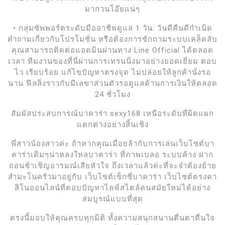
มากวนโอ๊ยแน่ๆ
• กลุ่มซัพพอร์ตระดับมืออาชีพดูแล 1 วัน: วันดีคืนดีกำเนิด
คำถามเกี่ยวกับโปรโมชั่น หรือต้องการซักถามระบบเคล็ดลับ
คุณสามารถติดต่อแอดมินผ่านทาง Line Official ได้ตลอด
เวลา ทีมงานของที่นี่ผ่านการเทรนนิ่งมาอย่างยอดเยี่ยม ตอบ
ไว เรียบร้อย แก้ไขปัญหาตรงจุด ไม่ปล่อยให้ลูกค้านั่งรอ
นาน ฟีลลิ่งราวกับมีเลขาส่วนตัวรอดูแลด้านการเงินให้ตลอด
24 ชั่วโมง
สัมผัสประสบการณ์บาคาร่า sexy168 เหนือระดับที่ผิดแผก
แตกต่างอย่างสิ้นเชิง
พี่สาวน้องสาวค่ะ ถ้าหากคุณเมื่อยล้ากับการเล่นเว็บไซต์บา
คาร่าเดิมๆน่าหลงใหลบาคาร่า ที่ภาพเบลอ ระบบค้าง ฝาก
ถอนช้าเชิญอารมณ์เสียหัวใจ ถึงเวลาแล้วค่ะที่จะจำต้องย้าย
สำมะโนครัวมาอยู่กับ เว็บไซต์เซ็กซี่บาคาร่า เว็บไซต์ตรงคา
สิโนออนไลน์ที่ตอบปัญหาไลฟ์สไตล์คนสมัยใหม่ได้อย่าง
สมบูรณ์แบบที่สุด
ตรงนี้มอบให้คุณครบทุกมิติ ทั้งความสนุกสนานตื่นตาตื่นใจ