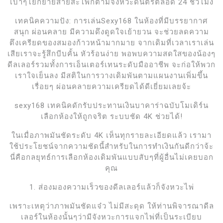
เบาๆโยกย้ายส่ายสะโพกตามจังหวะดนตรีตลอด 24 ชั่วโมง
เทคนิคความปัง: การเล่นSexy168 ในห้องที่มีบรรยากาศ
สนุก ผ่อนคลาย มีความดึงดูดใจเย้ายวน จะช่วยลดความ
ตึงเครียดของสมองก้าวหน้ามากมาย จากเดิมที่เวลาเราเล่น
เสียเราจะรู้สึกบีบคั้น หัวร้อนง่าย พอพบความสดใสของน้องๆ
ดีลเลอร์รวมทั้งการเอ็นเตอร์เทนระดับมืออาชีพ จะก่อให้พวก
เราใจเย็นลง มีสติในการวางเดิมพันตามแผนงานเพิ่มขึ้น
เรื่อยๆ ผ่อนคลายความเครียดได้ดีเยี่ยมเลยจ้ะ
sexy168 เทคนิคดักรับประทานเงินบาคาร่าฉบับโมเดิร์น
เลือกห้องให้ถูกจริต ระบบชัด 4K ช่วยได้!
ในเมื่อภาพมันชัดระดับ 4K เห็นทุกรายละเอียดแล้ว เรามา
ใช้ประโยชน์จากความชัดนี้สำหรับในการทำเงินกันดีกว่าจ้ะ
นี่คือกลยุทธ์การเลือกห้องเดิมพันแบบสับๆที่ผู้อื่นไม่เคยบอก
คุณ
1. ส่องมองความเร็วของดีลเลอร์แล้วก็จังหวะไพ่
เพราะเหตุว่าภาพมันชัดแจ๋ว ไม่มีสะดุด ให้ท่านพิจารณาดีล
เลอร์ในห้องนั้นๆว่ามีจังหวะการแจกไพ่ที่เป็นระเบียบ