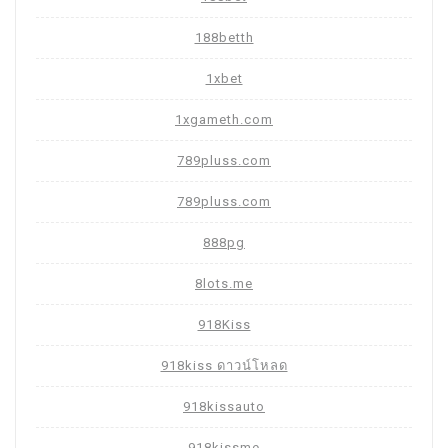
188betth
1xbet
1xgameth.com
789pluss.com
789pluss.com
888pg
8lots.me
918Kiss
918kiss ดาวน์โหลด
918kissauto
918kissme