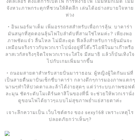
งดีลเลอร์ ตั้งแต่การเปิดไพ่ การหงายไพ่ ไม่มีหมกเม็ด ไม่มี
จังหวะภาพกระตุกที่ชวนให้คิดลึก เล่นได้อย่างสบายใจหาย
ห่วง
• อินเนอร์มาเต็ม เพิ่มอรรถรสสำหรับเพื่อการลุ้น: บาคาร่า
มันสนุกที่สุดตอนลุ้นไพ่ใบลำดับที่สามใช่ไหมค่ะ? เพียงพอ
ภาพชัดแจ๋ว ลื่นไหล ไม่มีสะดุด ฟีลลิ่งสำหรับการลุ้นมันจะ
เหมือนจริงราวกับพวกเราไปนั่งอยู่ที่โต๊ะวีไอพีในมาเก๊าหรือ
ลาสเวกัสจริงๆจิตใจพวกเราจะใส่ใจ มีสมาธิ แล้วก็บันเทิงใจ
ไปกับเกมเพิ่มมากขึ้น
• ถนอมสายตาสำหรับสายปั่นมาราธอน: ผู้หญิงผู้ใดกันแน่ที่
เป็นสายตื่นมาปั่นเซ็กซี่บาคาร่า กลางดึกๆการมองภาพแตกๆ
นานๆทำให้ปวดตาและล้าได้ง่ายสุดๆ แต่ว่าระบบภาพซอฟต์
ละมุน ชัดระดับโมเดิร์นคาสิโนของที่นี่ จะช่วยให้พวกเรานั่ง
ดูขอนไพ่ได้ยาวๆแบบไม่สุขภาพย่ำแย่สายตาค่ะ
เจาะลึกความเป็น เว็บไซต์ตรง ของ sexy168 เพราะเหตุไร
ปลอดภัยกว่าเห็นๆ?