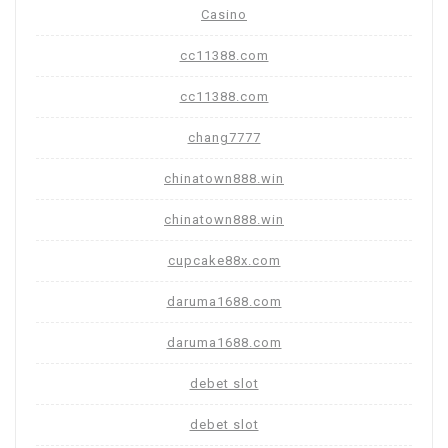
Casino
cc11388.com
cc11388.com
chang7777
chinatown888.win
chinatown888.win
cupcake88x.com
daruma1688.com
daruma1688.com
debet slot
debet slot