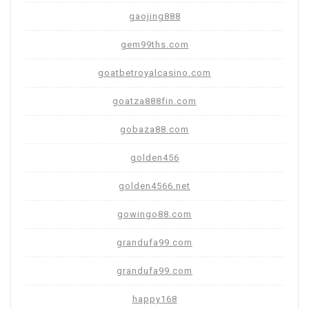
gaojing888
gem99ths.com
goatbetroyalcasino.com
goatza888fin.com
gobaza88.com
golden456
golden4566.net
gowingo88.com
grandufa99.com
grandufa99.com
happy168