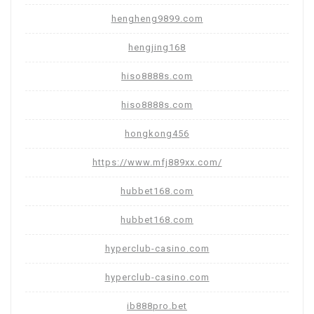
hengheng9899.com
hengjing168
hiso8888s.com
hiso8888s.com
hongkong456
https://www.mfj889xx.com/
hubbet168.com
hubbet168.com
hyperclub-casino.com
hyperclub-casino.com
ib888pro.bet