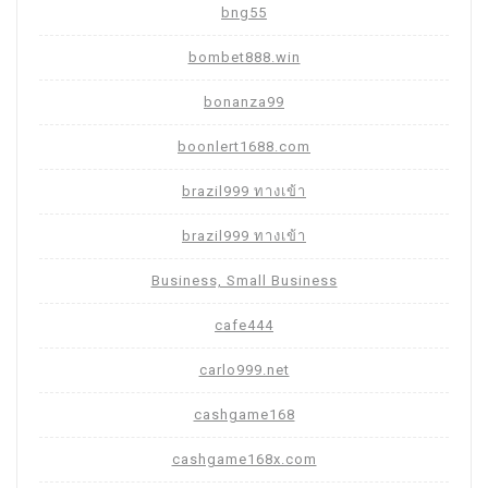
bng55
bombet888.win
bonanza99
boonlert1688.com
brazil999 ทางเข้า
brazil999 ทางเข้า
Business, Small Business
cafe444
carlo999.net
cashgame168
cashgame168x.com