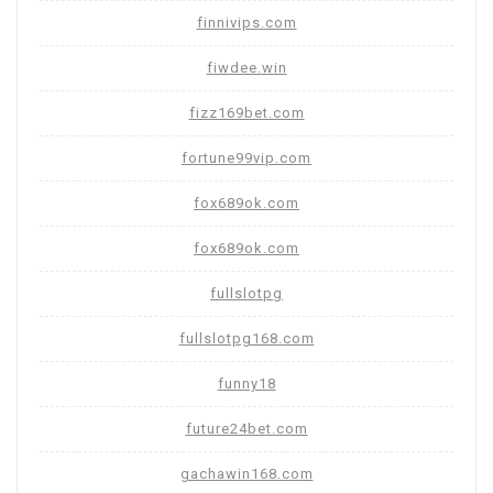
finnivips.com
fiwdee.win
fizz169bet.com
fortune99vip.com
fox689ok.com
fox689ok.com
fullslotpg
fullslotpg168.com
funny18
future24bet.com
gachawin168.com