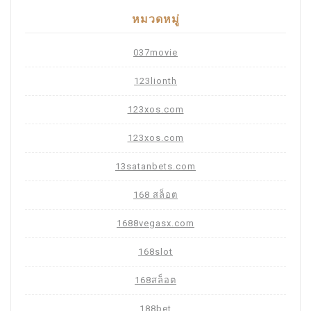
หมวดหมู่
037movie
123lionth
123xos.com
123xos.com
13satanbets.com
168 สล็อต
1688vegasx.com
168slot
168สล็อต
188bet