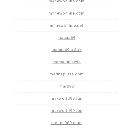
m4newonline.com
m4newonline.com
m4newonline.net
macau69
macau69 สมัคร
macau888.win
marinapluss.com
mars95
maxworld99.fun
maxworld99.fun
medee989.com