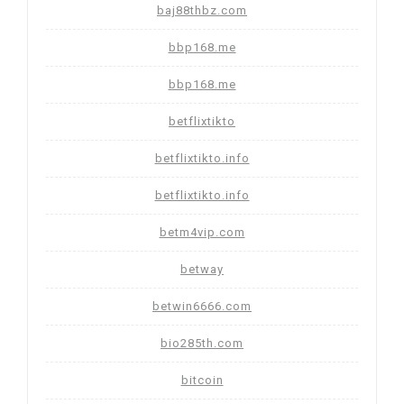
baj88thbz.com
bbp168.me
bbp168.me
betflixtikto
betflixtikto.info
betflixtikto.info
betm4vip.com
betway
betwin6666.com
bio285th.com
bitcoin