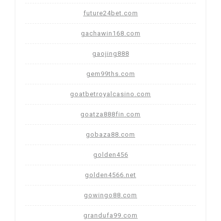
future24bet.com
gachawin168.com
gaojing888
gem99ths.com
goatbetroyalcasino.com
goatza888fin.com
gobaza88.com
golden456
golden4566.net
gowingo88.com
grandufa99.com