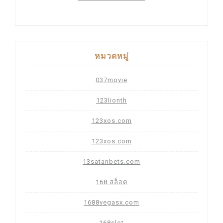
หมวดหมู่
037movie
123lionth
123xos.com
123xos.com
13satanbets.com
168 สล็อต
1688vegasx.com
168slot