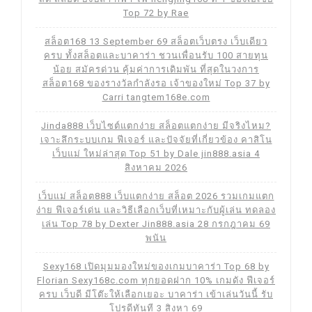
Top 72 by Rae
สล็อต168 13 September 69 สล็อตเว็บตรง เว็บเดียว
ครบ ทั้งสล็อตและบาคาร่า ชวนเพื่อนรับ 100 สายทุน
น้อย สมัครด่วน คุ้มค่าการเดิมพัน ที่สุดในวงการ
สล็อต168 ของรางวัลกำลังรอ เจ้าของใหม่ Top 37 by
Carri tangtem168e.com
Jinda888 เว็บไซต์แตกง่าย สล็อตแตกง่าย มีจริงไหม?
เจาะลึกระบบเกม ฟีเจอร์ และปัจจัยที่เกี่ยวข้อง คาสิโน
เว็บแม่ ใหม่ล่าสุด Top 51 by Dale jin888.asia 4
สิงหาคม 2026
เว็บแม่ สล็อต888 เว็บแตกง่าย สล็อต 2026 รวมเกมแตก
ง่าย ฟีเจอร์เด่น และวิธีเลือกเว็บที่เหมาะกับผู้เล่น ทดลอง
เล่น Top 78 by Dexter Jin888.asia 28 กรกฎาคม 69
พนัน
Sexy168 เปิดมุมมองใหม่ของเกมบาคาร่า Top 68 by
Florian Sexy168c.com ทุกยอดฝาก 10% เกมดัง ฟีเจอร์
ครบ เว็บดี มีโต๊ะให้เลือกเยอะ บาคาร่า เข้าเล่นวันนี้ รับ
โปรดีทันที 3 สิงหา 69