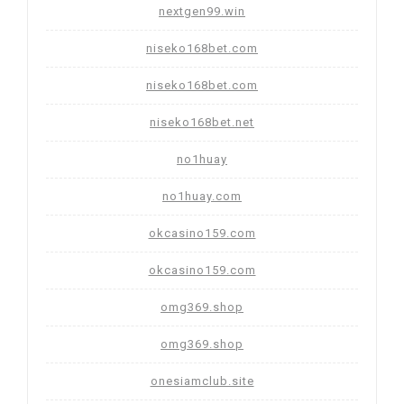
nextgen99.win
niseko168bet.com
niseko168bet.com
niseko168bet.net
no1huay
no1huay.com
okcasino159.com
okcasino159.com
omg369.shop
omg369.shop
onesiamclub.site