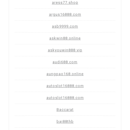
aress77.shop
argus16888.com
asb9999.com
askwin88.online
askyouwin888 vip
audi688.com
aungpao168.online
autoslot16888.com
autoslot16888.com
Baccarat
baj88thb