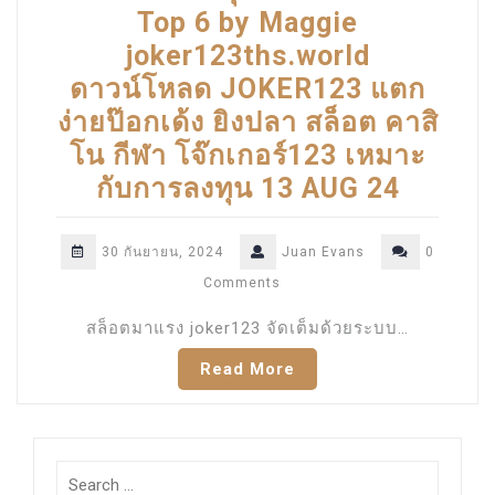
Top 6 by Maggie
joker123ths.world
ดาวน์โหลด JOKER123 แตก
ง่ายป๊อกเด้ง ยิงปลา สล็อต คาสิ
โน กีฬา โจ๊กเกอร์123 เหมาะ
กับการลงทุน 13 AUG 24
30 กันยายน, 2024
Juan Evans
0
Comments
สล็อตมาแรง joker123 จัดเต็มด้วยระบบ…
Read More