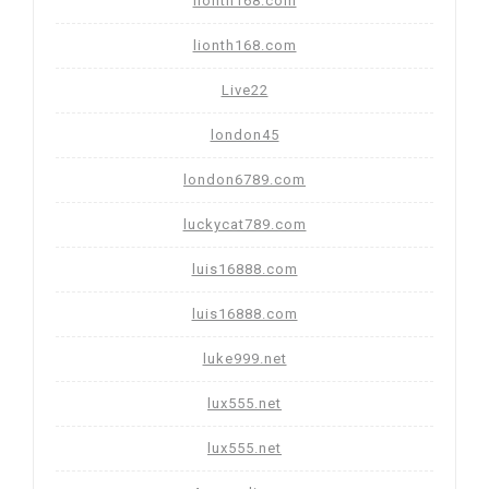
lionth168.com
lionth168.com
Live22
london45
london6789.com
luckycat789.com
luis16888.com
luis16888.com
luke999.net
lux555.net
lux555.net