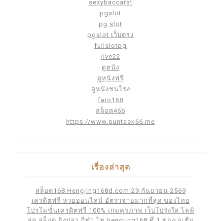
sexybaccarat
pgslot
pg slot
pgslot เว็บตรง
fullslotpg
live22
ดูหนัง
ดูหนังฟรี
ดูหนังชนโรง
faro168
สล็อต456
https://www.puntaek66.me
เรื่องล่าสุด
สล็อต168 Hengjing168d.com 29 กันยายน 2569
เครดิตฟรี หวยออนไลน์ อัตราจ่ายมากที่สุด ของไทย
โปรโมชั่นเครดิตฟรี 100% เกมคุรภาพ เว็บโปร่งใส ไลฟ์
สด สล็อต ยิงปลา กีฬา ไพ่ hengjing168 ที่ 1 ของเอเชีย