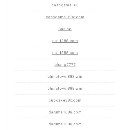
cashgame168
cashgame168x.com
Casino
cc11388.com
cc11388.com
chang7777
chinatown888.win
chinatown888.win
cupcake88x.com
daruma1688.com
daruma1688.com