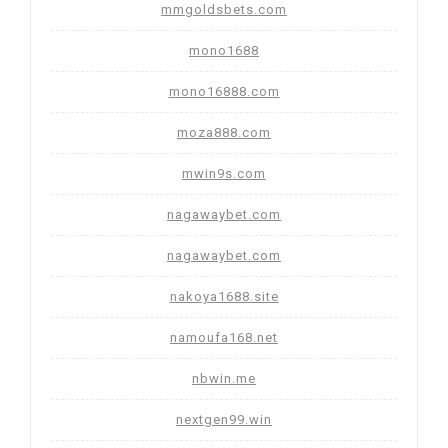
mmgoldsbets.com
mono1688
mono16888.com
moza888.com
mwin9s.com
nagawaybet.com
nagawaybet.com
nakoya1688.site
namoufa168.net
nbwin.me
nextgen99.win