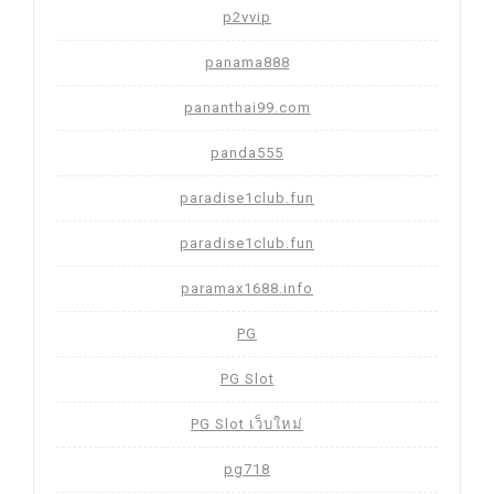
p2vvip
panama888
pananthai99.com
panda555
paradise1club.fun
paradise1club.fun
paramax1688.info
PG
PG Slot
PG Slot เว็บใหม่
pg718