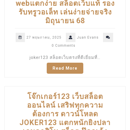
webแตกง่าย สล็อตเว็บแท้ รอง
รับทรูวอเล็ท เล่นง่ายจ่ายจริง
มิถุนายน 68
27 พฤษภาคม, 2025
Juan Evans
0 Comments
joker123 สล็อตเว็บตรงที่ดีเยี่ยมที่…
Read More
โจ๊กเกอร์123 เว็บสล็อต
ออนไลน์ เสริฟทุกความ
ต้องการ ดาวน์โหลด
JOKER123 แตกหนักยิงปลา